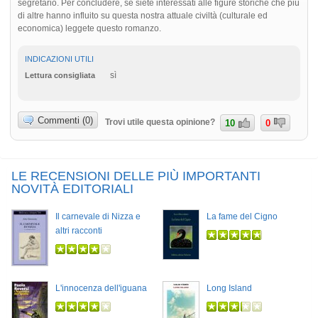
segretario. Per concludere, se siete interessati alle figure storiche che più
di altre hanno influito su questa nostra attuale civiltà (culturale ed
economica) leggete questo romanzo.
INDICAZIONI UTILI
sì
Lettura consigliata
Commenti (0)
Trovi utile questa opinione?
10
0
LE RECENSIONI DELLE PIÙ IMPORTANTI
NOVITÀ EDITORIALI
Il carnevale di Nizza e
La fame del Cigno
altri racconti
L'innocenza dell'iguana
Long Island