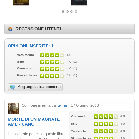
RECENSIONE UTENTI
OPINIONI INSERITE: 1
Voto medio
4.0
Stile
4.0 (1)
Contenuto
4.0 (1)
Piacevolezza
4.0 (1)
Aggiungi la tua opinione
Opinione inserita da
luvina
17 Giugno, 2013
Voto medio
4.0
MORTE DI UN MAGNATE
AMERICANO
Stile
4.0
Contenuto
4.0
Ho scoperto per caso questo libro
Piacevolezza
4.0