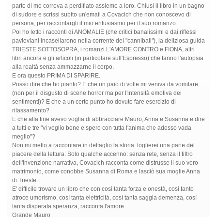
parte di me correva a perdifiato assieme a loro. Chiusi il libro in un bagno
di sudore e scrissi subito un'email a Covacich che non conoscevo di
persona, per raccontargli il mio entusiasmo per il suo romanzo.
Poi ho letto i racconti di ANOMALIE (che critici banalissimi e dai riflessi
pavloviani incasellarono nella corrente del "cannibali"), la deliziosa guida
TRIESTE SOTTOSOPRA, i romanzi L'AMORE CONTRO e FIONA, altri
libri ancora e gli articoli (in particolare sull'Espresso) che fanno l'autopsia
alla realtà senza ammazzarne il corpo.
E ora questo PRIMA DI SPARIRE.
Posso dire che ho pianto? E che un paio di volte mi veniva da vomitare
(non per il disgusto di scene horror ma per l'intensità emotiva dei
sentimenti)? E che a un certo punto ho dovuto fare esercizio di
rilassamento?
E che alla fine avevo voglia di abbracciare Mauro, Anna e Susanna e dire
a tutti e tre "vi voglio bene e spero con tutta l'anima che adesso vada
meglio"?
Non mi metto a raccontare in dettaglio la storia: toglierei una parte del
piacere della lettura. Solo qualche accenno: senza rete, senza il filtro
dell'invenzione narrativa, Covacich racconta come distrusse il suo vero
matrimonio, come conobbe Susanna di Roma e lasciò sua moglie Anna
di Trieste.
E' difficile trovare un libro che con così tanta forza e onestà, così tanto
atroce umorismo, così tanta elettricità, così tanta saggia demenza, così
tanta disperata speranza, racconta l'amore.
Grande Mauro