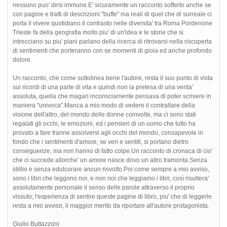
nessuno puo' dirsi immune.E' sicuramente un racconto sofferto anche se
con pagine e tratti di descrizioni "buffe" ma reali di quel che di surreale ci
porta il vivere quotidiano.Il contrasto nelle diversita' tra Roma Pordenone
Trieste fa della geografia molto piu' di un'idea e le storie che si
intrecciano su piu' piani parlano della ricerca di ritrovarsi nella riscoperta
di sentimenti che porteranno con se momenti di gioia ed anche profondo
dolore.
Un racconto, che come sottolinea bene l'autore, resta il suo punto di vista
sui ricordi di una parte di vita e quindi non la pretesa di una verita'
assoluta, quella che magari inconsciamente pensava di poter scrivere in
maniera "univoca".Manca a mio modo di vedere il contraltare della
visione dell'altro, del mondo delle donne coinvolte, ma ci sono stati
regalati gli occhi, le emozioni, ed i pensieri di un uomo che tutto ha
provato a fare tranne assolversi agli occhi del mondo, consapevole in
fondo che i sentimenti d'amore, se veri e sentiti, si portano dietro
conseguenze, ma non hanno di fatto colpe.Un racconto di cronaca di cio'
che ci succede allorche' un amore nasce dovo un altro tramonta.Senza
idillio e senza edulcorare ancun risvolto.Poi come sempre a mio avviso,
sono i libri che leggono noi, e non noi che leggiamo i libri, così risultera'
assolutamente personale il senso delle parole attraverso il proprio
vissuto; l'esperienza di sentire queste pagine di libro, piu' che di leggerle
resta a mio avviso, il maggior merito da riportare all'autore protagonista.
Giulio Buttazzoni