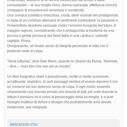
consuetudini – di sua moglie Anna, donna mansueta, affettuosa nonché
compagna di innumerevoli avventure e complicità.
Una cronaca schietta e minuziosa, cruda, delle vicende del protagonista
in balìa di un continuo alternarsi di sentimenti contrastanti: la passione e
l'irreprimibile desiderio sessuale contro l’enorme incognita del futuro. A
maggior ragione, considerando che il protagonista si trasferirà da una
piccola e gelida provincia del Nord Italia in una caotica e 'caliente'
capitale, Roma.
Onnipresente, un innato senso di integrità personale in lotta con il
profondo moto di colpa.
“Gioia luttuosa”, dice Gian Mario, quando lo chiamo da Roma. “Normale,
– dice. – Vuol dire che non sei un mostro”.
Un libro biografico reale o pseudoreale, scritto in modo scorrevole,
accattivante, realistico. In certi passaggi sembra di essere davvero lì con
lui, immersi nel suo doloroso senso di colpa. A ogni modo, essendo
chiaramente una vicenda privata che diventa di tutti, più volte durante la
lettura il pensiero mi è corso al personaggio della ex-moglie, e a quel
risveglio inatteso di dolore e disagio che probabilmente avrà dovuto
rielaborare, suo malgrado.
INDICAZIONI UTILI