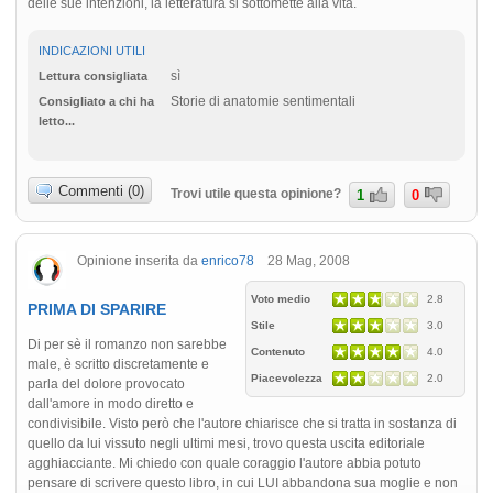
delle sue intenzioni, la letteratura si sottomette alla vita.
INDICAZIONI UTILI
sì
Lettura consigliata
Storie di anatomie sentimentali
Consigliato a chi ha
letto...
Commenti (0)
Trovi utile questa opinione?
1
0
Opinione inserita da
enrico78
28 Mag, 2008
Voto medio
2.8
PRIMA DI SPARIRE
Stile
3.0
Di per sè il romanzo non sarebbe
Contenuto
4.0
male, è scritto discretamente e
Piacevolezza
2.0
parla del dolore provocato
dall'amore in modo diretto e
condivisibile. Visto però che l'autore chiarisce che si tratta in sostanza di
quello da lui vissuto negli ultimi mesi, trovo questa uscita editoriale
agghiacciante. Mi chiedo con quale coraggio l'autore abbia potuto
pensare di scrivere questo libro, in cui LUI abbandona sua moglie e non