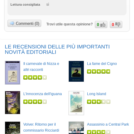
sì
Lettura consigliata
Commenti (0)
Trovi utile questa opinione?
0
0
LE RECENSIONI DELLE PIÙ IMPORTANTI
NOVITÀ EDITORIALI
Il carnevale di Nizza e
La fame del Cigno
altri racconti
L'innocenza dell'iguana
Long Island
Volver. Ritorno per il
Assassinio a Central Park
commissario Ricciardi