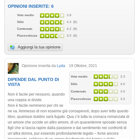
OPINIONI INSERITE: 6
Voto medio
3.9
Stile
4.3 (6)
Contenuto
4.2 (6)
Piacevolezza
3.5 (6)
Aggiungi la tua opinione
Opinione inserita da
Lyda
19 Ottobre, 2021
Voto medio
3.3
DIPENDE DAL PUNTO DI
VISTA
Stile
4.0
Contenuto
3.0
Non è facile per nessuno, quando
Piacevolezza
3.0
una coppia si divide.
Non è facile nemmeno per chi se
ne va. Ammesso di non esserne già consapevoli, dopo aver letto questo
libro, qualsiasi dubbio sarà fugato. Qua c’è tutta la cronaca romanzata di
un amore che uccide un altro amore, di un quarantenne sposato senza
figli che si lascia rapire dalla passione e dal sentimento nei confronti di
un’altra donna, pur essendo profondamente legato – forse ancora
innamorato, sebbene di un amore trasformato dal tempo e dalle