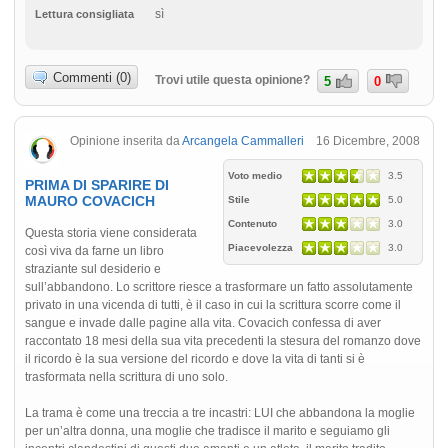
sì
Lettura consigliata
Commenti (0)
Trovi utile questa opinione?
5
0
Opinione inserita da
Arcangela Cammalleri
16 Dicembre, 2008
Voto medio
3.5
PRIMA DI SPARIRE DI
MAURO COVACICH
Stile
5.0
Contenuto
3.0
Questa storia viene considerata
Piacevolezza
3.0
così viva da farne un libro
straziante sul desiderio e
sull’abbandono. Lo scrittore riesce a trasformare un fatto assolutamente
privato in una vicenda di tutti, è il caso in cui la scrittura scorre come il
sangue e invade dalle pagine alla vita. Covacich confessa di aver
raccontato 18 mesi della sua vita precedenti la stesura del romanzo dove
il ricordo è la sua versione del ricordo e dove la vita di tanti si è
trasformata nella scrittura di uno solo.
La trama è come una treccia a tre incastri: LUI che abbandona la moglie
per un’altra donna, una moglie che tradisce il marito e seguiamo gli