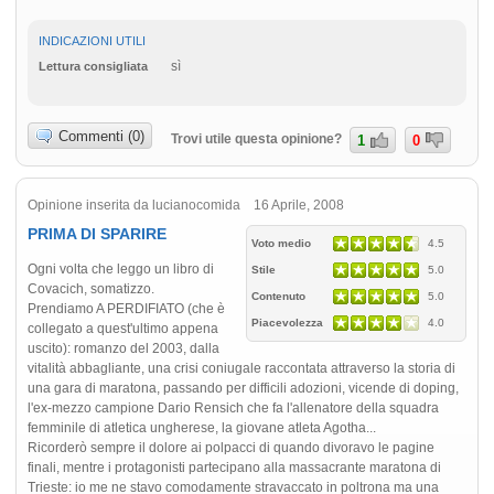
INDICAZIONI UTILI
sì
Lettura consigliata
Commenti (0)
Trovi utile questa opinione?
1
0
Opinione inserita da lucianocomida 16 Aprile, 2008
PRIMA DI SPARIRE
Voto medio
4.5
Ogni volta che leggo un libro di
Stile
5.0
Covacich, somatizzo.
Contenuto
5.0
Prendiamo A PERDIFIATO (che è
Piacevolezza
4.0
collegato a quest'ultimo appena
uscito): romanzo del 2003, dalla
vitalità abbagliante, una crisi coniugale raccontata attraverso la storia di
una gara di maratona, passando per difficili adozioni, vicende di doping,
l'ex-mezzo campione Dario Rensich che fa l'allenatore della squadra
femminile di atletica ungherese, la giovane atleta Agotha...
Ricorderò sempre il dolore ai polpacci di quando divoravo le pagine
finali, mentre i protagonisti partecipano alla massacrante maratona di
Trieste: io me ne stavo comodamente stravaccato in poltrona ma una