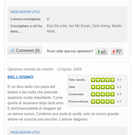
INDICAZIONI UTILI
sì
Lettura consigliata
Don De Lillo, Ian Mc Ewan, John Irving, Martin
Consigliato a chi ha
Amis
letto...
Commenti (0)
Trovi utile questa opinione?
2
0
Opinione inserita da roberto 13 Aprile, 2008
BELLISSIMO
Voto medio
5.0
E' un libro bello che parla del
Stile
5.0
dolore e del nulla che precede
Contenuto
5.0
qualsiasi scelta importante. Come
Piacevolezza
5.0
quella di separarsi dopo tanti anni.
E dell'impossibilità di sfuggire ad
un amore nuovo. Contiene una sorta di verità: solo un nuovo grande
amore ne scaccia uno vecchio. L'amore stagiona.
INDICAZIONI UTILI