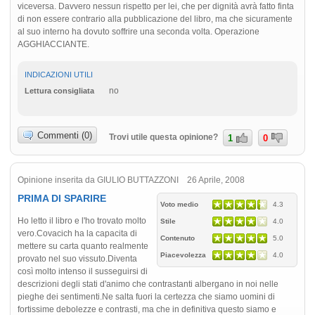
viceversa. Davvero nessun rispetto per lei, che per dignità avrà fatto finta
di non essere contrario alla pubblicazione del libro, ma che sicuramente
al suo interno ha dovuto soffrire una seconda volta. Operazione
AGGHIACCIANTE.
INDICAZIONI UTILI
no
Lettura consigliata
Commenti (0)
Trovi utile questa opinione?
1
0
Opinione inserita da GIULIO BUTTAZZONI 26 Aprile, 2008
PRIMA DI SPARIRE
Voto medio
4.3
Ho letto il libro e l'ho trovato molto
Stile
4.0
vero.Covacich ha la capacita di
Contenuto
5.0
mettere su carta quanto realmente
Piacevolezza
4.0
provato nel suo vissuto.Diventa
così molto intenso il susseguirsi di
descrizioni degli stati d'animo che contrastanti albergano in noi nelle
pieghe dei sentimenti.Ne salta fuori la certezza che siamo uomini di
fortissime debolezze e contrasti, ma che in definitiva questo siamo e