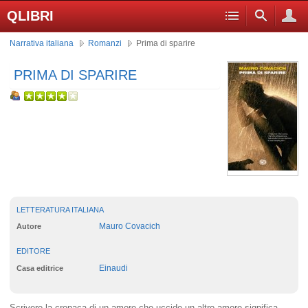
QLIBRI
Narrativa italiana
Romanzi
Prima di sparire
PRIMA DI SPARIRE
LETTERATURA ITALIANA
Mauro Covacich
Autore
EDITORE
Einaudi
Casa editrice
Scrivere la cronaca di un amore che uccide un altro amore significa