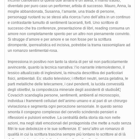
incontri clandestini di questi due amanti e un atleta, il marito tradito,
diventato per puro caso un performer, artista di successo. Mauro, Anna, la
moglie abbandonata, Susanna, l’amante, una triade di persone,
personaggi ruotanti su se stessi alla ricerca l’uno dell’altra in un continuo
e contrastante tumulto di sentimenti laceranti, forti. Uno scrittore di
successo che tra conferenze, presentazione di libri, reading consuma un
amore non completamente spento per un altro non pienamente convinto.
Si strugge d’amore e per amore e se non fosse per la scrittura
dirompente, iperrealistica ed incisiva, potrebbe la trama rassomigliare ad
un romanzo sentimental-rosa.
Impressiona in positivo non tanto la storia di per sé non particolarmente
avvincente, quanto la tecnica narrativa: l’io narrante interno/esterno, il
lessico attualizzato di inglesismi, la minuzia descrittiva dei particolari
fisici, ambientali. Es: studio televisivo; i riflettori neutri, senza gelatina, le
parti metalliche delle telecamere, i cavi pendenti, la lucida convessità
degli obiettivi, la compostezza minerale degli assistenti di studioâ€¦
Covacich scandaglia persone, sentimenti, ambienti al microscopio,
individua i frammenti cellulari dell’animo umano e al pari di un chirurgo
viviseziona e segmenta ogni percezione sensoriale. In questo senso
smonta il congegno complesso del cervello scindendo pensieri e
riflessioni e pulsioni emotive. La centralità della storia sta non nelle
azioni, ma negli stati emozionali del protagonista che mette a nudo senza
filtri le sue debolezze e le sue sofferenze. E’ senz’altro un romanzo di
qualità in cui la scrittura trascina sempre più lontano lo scrittore al di là