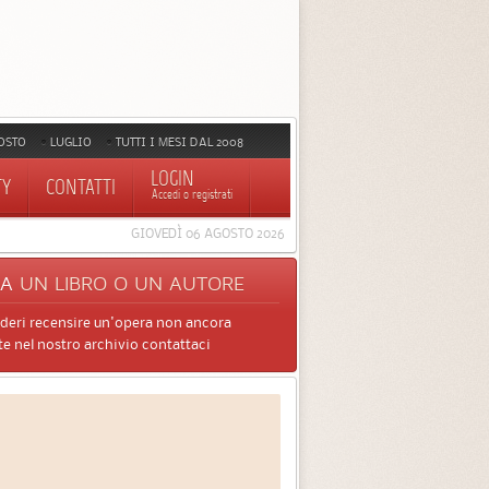
OSTO
LUGLIO
TUTTI I MESI DAL 2008
LOGIN
TY
CONTATTI
Accedi o registrati
GIOVEDÌ 06 AGOSTO 2026
CA
UN LIBRO O UN AUTORE
ideri recensire un'opera non ancora
e nel nostro archivio contattaci