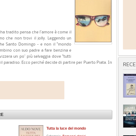
ha tradito pensa che l'amore è come il
eno che non trovi il jolly. Leggendo un
 che Santo Domingo - e non il "mondo
ambino con suo padre a fare benzina e
izzera un po' più selvaggia dove "tutti
a il paradiso. Ecco perché decide di partire per Puerto Piata. In
RECE
RE
Tutta la luce del mondo
Mi
gu
Categoria:
Romanzi storici