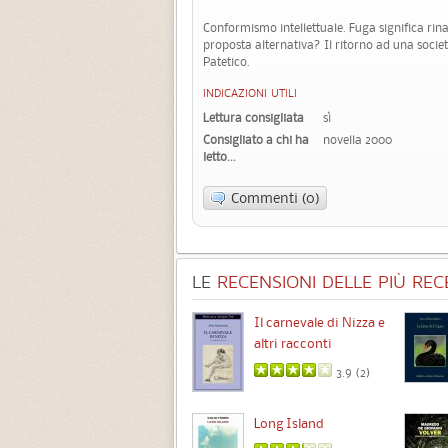
Conformismo intellettuale. Fuga significa rina
proposta alternativa? Il ritorno ad una socie
Patetico.
INDICAZIONI UTILI
Lettura consigliata
sì
Consigliato a chi ha
novella 2000
letto...
Commenti (0)
LE
RECENSIONI DELLE PIÙ RECE
Chimere
Il carnevale di Nizza e
altri racconti
3.5 (
1
)
3.9 (
2
)
Intermezzo
Long Island