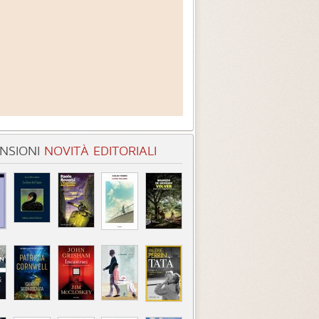
NSIONI
NOVITÀ EDITORIALI
 chiamo Roberta, ho 40 anni,
Anteprima mondiale
adagno 250 euro al mese
Categoria:
Romanzi