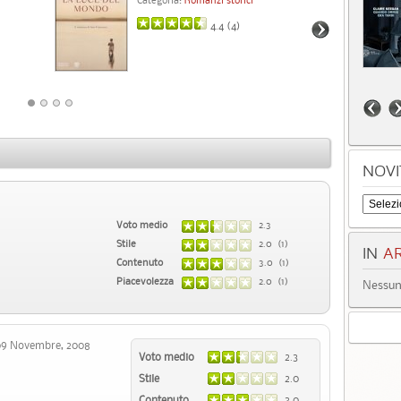
Cat
4.4 (
4
)
NOVI
Voto medio
2.3
Stile
2.0 (1)
IN
AR
Contenuto
3.0 (1)
Piacevolezza
2.0 (1)
Nessun 
 Novembre, 2008
Voto medio
2.3
Stile
2.0
Contenuto
3.0