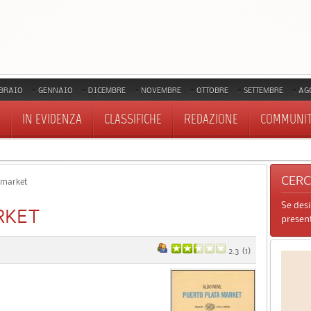
BRAIO
GENNAIO
DICEMBRE
NOVEMBRE
OTTOBRE
SETTEMBRE
AG
IN EVIDENZA
CLASSIFICHE
REDAZIONE
COMMUNI
CER
 market
Se des
RKET
present
2.3
(
1
)