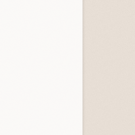
3.3 (
4
)
4.0 (
1
)