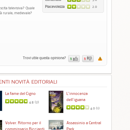
Piacevolezza
2.0
scita televisiva? Quale
tà rurale, medievale?
Trovi utile questa opinione?
1
1
NTI NOVITÀ EDITORIALI
La fame del Cigno
L'innocenza
Id
dell'iguana
4.8 (
2
)
4.0 (
1
)
Ta
Volver. Ritorno per il
Assassinio a Central
commissario Ricciardi
Park