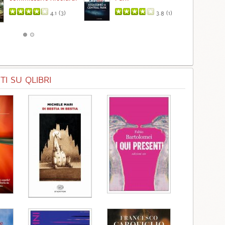
4.1 (
3
)
3.8 (
1
)
I SU QLIBRI