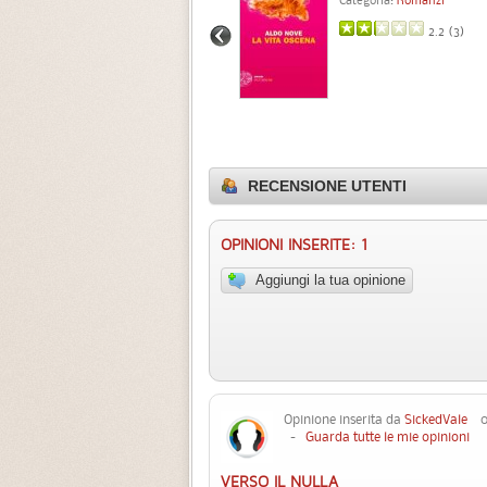
2.2 (
3
)
RECENSIONE UTENTI
OPINIONI INSERITE: 1
Aggiungi la tua opinione
Opinione inserita da
SickedVale
09
-
Guarda tutte le mie opinioni
VERSO IL NULLA