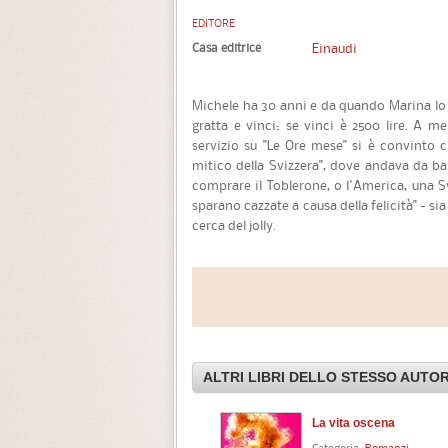
EDITORE
Casa editrice
Einaudi
Michele ha 30 anni e da quando Marina lo 
gratta e vinci: se vinci è 2500 lire. A m
servizio su "Le Ore mese" si è convinto
mitico della Svizzera", dove andava da b
comprare il Toblerone, o l'America, una Sv
sparano cazzate a causa della felicità" - si
cerca del jolly.
ALTRI LIBRI DELLO STESSO AUTO
La vita oscena
Categoria:
Romanzi