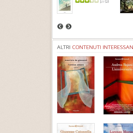
3.7 (
3
)
3.1 (
2
)
ALTRI
CONTENUTI INTERESSANT