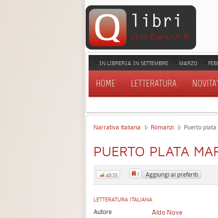
IN LIBRERIA IN SETTEMBRE
MARZO
FEB
HOME
LETTERATURA
NOVITA'
Narrativa italiana
Romanzi
Puerto plata
PUERTO PLATA MA
1
Aggiungi ai preferiti
4635
LETTERATURA ITALIANA
Autore
Aldo Nove