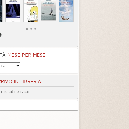
egoria:
Racconti
1.8
4.3 (
2
)
2.8 (
1
)
TÀ
MESE PER MESE
RIVO IN LIBRERIA
risultato trovato