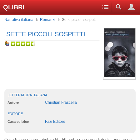
QLIBRI
Narrativa italiana
Romanzi
Sette piccoli sospetti
SETTE PICCOLI SOSPETTI
LETTERATURA ITALIANA
Christian Frascella
Autore
EDITORE
Fazi Editore
Casa editrice
Cosa hanno da confabulare fitti fitti sette ragazzini di dodici anni, in un