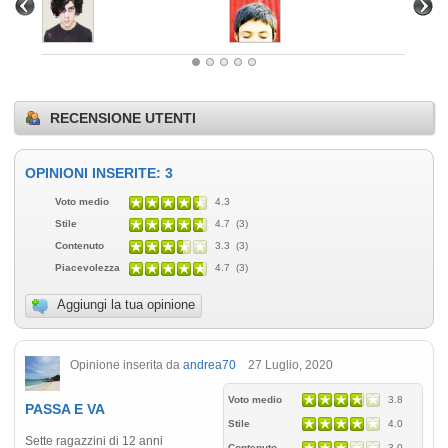
RECENSIONE UTENTI
OPINIONI INSERITE: 3
Voto medio
4.3
Stile
4.7 (3)
Contenuto
3.3 (3)
Piacevolezza
4.7 (3)
Aggiungi la tua opinione
Opinione inserita da
andrea70
27 Luglio, 2020
Voto medio
3.8
PASSA E VA
Stile
4.0
Sette ragazzini di 12 anni
Contenuto
3.0