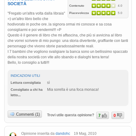
SOCIETÀ
Contenuto
4.0
"Fregato un'altra volta dalla libraia"
Piacevolezza
5.0
=) un'altro libro bello che
hodivorato in poche ore..la signora ormai mi conosce e sa cosa
consigliarmi e poi vendermi!!! =P
Questo è il genere di libro che mi affascina, che più si avvicina al libro
che vorrei scrivere di mio pungo: una storia divertente, graffiante con tanti
personaggi che vivono storie paradossalmente reali.
I 7 bambini che vogliono svaligiare la banca sono un bellissimo spaccato
della nostra società con vite allo sbando e dialoghi terra terra!
Bello, lo consiglio a tutti!!!
INDICAZIONI UTILI
sì
Lettura consigliata
Mia sorella è una foca monaca!
Consigliato a chi ha
letto...
Commenti (1)
Trovi utile questa opinione?
7
0
Opinione inserita da
dandohc
19 Mag, 2010