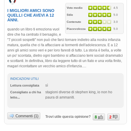
Voto medio
4.5
I MIGLIORI AMICI SONO
QUELLI CHE AVEVI A 12
Stile
5.0
ANNI.
Contenuto
3.0
quando un libro ti emoziona vuol
Piacevolezza
5.0
dire che ha centrato il bersaglio, e
"7 piccoli sospetti" non può che farci tornare indietro alla nostra infanzia
matura, quella che ci fa affacciare ai tormenti dell'adolescenza. E a 12
anni gli amici sono veri e per loro faresti di tutto. La storia è bella, a volte
un po' scontata, dietro ogni bambino si affacciano temi sociali drammatici
e scottanti. In definitiva, libro da leggere tutto di un fiato e una volta finito,
magari ricontattare un vecchio amico d'infanzia.....
INDICAZIONI UTILI
sì
Lettura consigliata
stagioni diverse di stephen king, io non ho
Consigliato a chi ha
paura di ammaniti.
letto...
Commenti (1)
Trovi utile questa opinione?
8
2