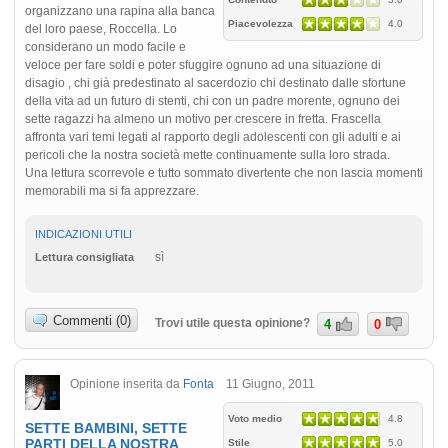
organizzano una rapina alla banca
Piacevolezza
4.0
del loro paese, Roccella. Lo
considerano un modo facile e
veloce per fare soldi e poter sfuggire ognuno ad una situazione di
disagio , chi già predestinato al sacerdozio chi destinato dalle sfortune
della vita ad un futuro di stenti, chi con un padre morente, ognuno dei
sette ragazzi ha almeno un motivo per crescere in fretta. Frascella
affronta vari temi legati al rapporto degli adolescenti con gli adulti e ai
pericoli che la nostra società mette continuamente sulla loro strada.
Una lettura scorrevole e tutto sommato divertente che non lascia momenti
memorabili ma si fa apprezzare.
INDICAZIONI UTILI
sì
Lettura consigliata
Commenti (0)
Trovi utile questa opinione?
4
0
Opinione inserita da
Fonta
11 Giugno, 2011
Voto medio
4.8
SETTE BAMBINI, SETTE
PARTI DELLA NOSTRA
Stile
5.0