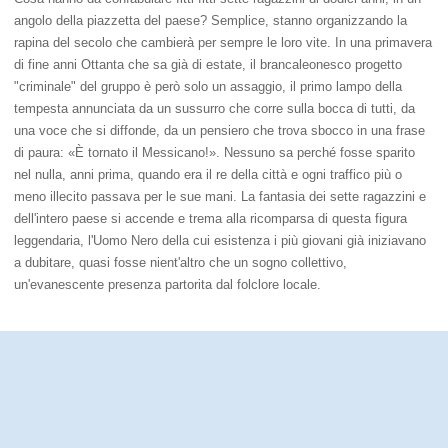
angolo della piazzetta del paese? Semplice, stanno organizzando la
rapina del secolo che cambierà per sempre le loro vite. In una primavera
di fine anni Ottanta che sa già di estate, il brancaleonesco progetto
"criminale" del gruppo è però solo un assaggio, il primo lampo della
tempesta annunciata da un sussurro che corre sulla bocca di tutti, da
una voce che si diffonde, da un pensiero che trova sbocco in una frase
di paura: «È tornato il Messicano!». Nessuno sa perché fosse sparito
nel nulla, anni prima, quando era il re della città e ogni traffico più o
meno illecito passava per le sue mani. La fantasia dei sette ragazzini e
dell'intero paese si accende e trema alla ricomparsa di questa figura
leggendaria, l'Uomo Nero della cui esistenza i più giovani già iniziavano
a dubitare, quasi fosse nient'altro che un sogno collettivo,
un'evanescente presenza partorita dal folclore locale.