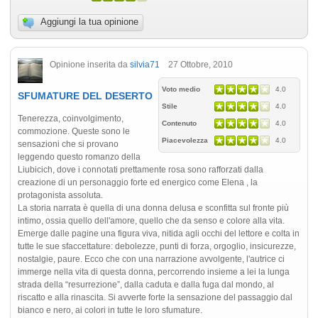
Aggiungi la tua opinione
Opinione inserita da
silvia71
27 Ottobre, 2010
Voto medio
4.0
SFUMATURE DEL DESERTO
Stile
4.0
Tenerezza, coinvolgimento,
Contenuto
4.0
commozione. Queste sono le
Piacevolezza
4.0
sensazioni che si provano
leggendo questo romanzo della
Liubicich, dove i connotati prettamente rosa sono rafforzati dalla
creazione di un personaggio forte ed energico come Elena , la
protagonista assoluta.
La storia narrata è quella di una donna delusa e sconfitta sul fronte più
intimo, ossia quello dell'amore, quello che da senso e colore alla vita.
Emerge dalle pagine una figura viva, nitida agli occhi del lettore e colta in
tutte le sue sfaccettature: debolezze, punti di forza, orgoglio, insicurezze,
nostalgie, paure. Ecco che con una narrazione avvolgente, l'autrice ci
immerge nella vita di questa donna, percorrendo insieme a lei la lunga
strada della “resurrezione”, dalla caduta e dalla fuga dal mondo, al
riscatto e alla rinascita. Si avverte forte la sensazione del passaggio dal
bianco e nero, ai colori in tutte le loro sfumature.