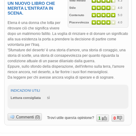
Voto medio
4.3
UN NUOVO LIBRO CHE
MERITA L'ENTRATA IN
Stile
4.0
SCENA.
Contenuto
5.0
Elena è una donna che lotta per
Piacevolezza
4.0
ritrovare ciò che significa vivere
dopo un matrimonio fallito. La voglia di riniziare e di donare un significato
alla sua esistenza la porta a prendere la decisione di partire come
volontaria per l'Iraq.
'Sfumature del deserto' è una storia d'amore, una storia di coraggio, una
storia di scelte, una storia di consapevolezza per quanto riguarda la
condizione attuale di un paese dilaniato dalla guerra.
Eppure, sullo sfondo della disperazione, dell'inferno sulla terra, l'amore
riesce ancora, nel deserto, a far fiorire i suoi fiori meravigliosi.
Da leggere per chi avesse ancora voglia di sperare e di sognare.
INDICAZIONI UTILI
sì
Lettura consigliata
Commenti (0)
Trovi utile questa opinione?
1
0