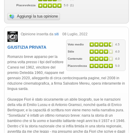
Piacevolezza
5.0 (1)
Aggiungi la tua opinione
Opinione inserita da
siti
08 Luglio, 2022
Voto medio
4.5
GIUSTIZIA PRIVATA
Stile
4.0
Romanzo breve apparso per la
Contenuto
4.0
prima volta presso i tipi dell’editore
Piacevolezza
5.0
Canesi nel 1962, vincitore del
premio Deledda 1960, riappare nel
gennaio 2020, alleggerito di circa centocinquanta pagine, nel 2008 in
riduzione cinematografica, a firma Salvatore Mereu, opera interamente in
lingua sarda.
Giuseppe Fiori è stato sicuramente un abile biografo, sue le narrazioni
della vita di Emilio Lussu e di Antonio Gramsci, nonché quella di Enrico
Berlinguer, e la capacità di scrittura non viene meno nella narrativa pura.
“Sonetàula” è infatti un ottimo romanzo breve: narra la storia di un
bambino che si fa uomo e bandito latitante negli anni tra il 1937 e il 1946.
Dentro c’è la storia nazionale che si infila timida in una storia regionale,
avvertita da me che leggo - ma presumo anche da Fiori che scrive e dagli