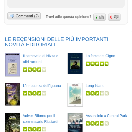
Commenti (2)
Trovi utile questa opinione?
7
0
LE RECENSIONI DELLE PIÙ IMPORTANTI
NOVITÀ EDITORIALI
Il carnevale di Nizza e
La fame del Cigno
altri racconti
L'innocenza dell'iguana
Long Island
Volver. Ritorno per il
Assassinio a Central Park
commissario Ricciardi