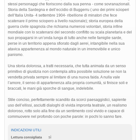
stessi personaggi che fioriscono dalla sua penna - come sovranazionali.
Storia della Sardegna e dell’eccidio di Buggerru ( uno dei primi scioperi
dell’Italia Unita- 4 settembre 1904- ribellione di minatori che fece
scatenare il primo sciopero a livello nazionale); storia europea della
guerra civile spagnola che richiama numerosi volontari, storia infine
mondiale con lo scatenarsi del secondo conflitto su scala planetaria e del
suo propagarsi in un’onda lunga di lutto anche nelle famiglie sarde,
perse in un territorio appena sfiorato dagli aerei, intangibile nella sua
atavica appartenenza al mondo naturale in un irremovibile e unico
panismo.
Una storia dolorosa, a tratti necessaria, che tutta animata da un senso
primitivo di giustizia non contempla altra possibile soluzione se non la
vendetta privata sempre al limitare di una nuova faida. A nulla vale
l’amore, il senso di appartenenza alla propria comunità, si finisce soli e
braccati, le mani già sporche di sangue, indelebile.
Stile conciso, perfettamente scandito da scorci paesaggistici, sapiente
uso dell’ellissi, asciutti dialoghi di vivida impronta teatrale, un realismo
doloroso, rotto solo alla fine da un sentimento così vivido e capace di
commuovere nel profondo con poche parole: in pochi lo sanno fare.
INDICAZIONI UTILI
sì
Lettura consigliata