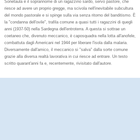
Sonetaula è il soprannome di un ragazzino sardo, servo pastore, che
riesce ad avere un proprio gregge, ma scivola nell'inevitabile subcultura
del mondo pastorale e si spinge sulla via senza ritorno del banditismo. È
la "condanna dell'ovile", trafila comune a quasi tutti i ragazzini di quegli
anni (1937-50) nella Sardegna dell'entroterra. A questa si sottrae un
coetaneo che, divenuto meccanico, è caposquadra nella lotta all'anofele,
combattuta dagli Americani nel 1944 per liberare l'isola dalla malaria.
Diversamente dall'amico, il meccanico si "salva" dalla sorte comune
grazie alla diversa realtà lavorativa in cui riesce ad entrare. Un testo
scritto quarant'anni fa e, recentemente, rivisitato dall'autore.