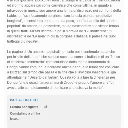
e le sue ipocrisie. Ecco che i ruoli tra Dorigo e la Laide si invertono allora
ed il primo appare più come carnefice che come vittima, in quanto si
intravvede in questo suo amore una forma di disprezzo nei confronti della
Laide: lui, “schifosamente borghese, con la testa piena di pregiudizi
borghesi”, la considera una donna da poco, una “puttanella dei quartieri
popolari” da amare, da possedere, ma da nascondere allo stesso tempo.
In questi tratti Buzzati ricorda un po’ il Moravia de “Gli indifferenti”, “Il
disprezzo” e de “La noia” in cui la borghesia italiana si palesa nei suoi
tratteggi più negativi.
Le pagine di Un amore, magistrali non solo per il contenuto ma anche
per lo stile dell’autore che spesso racconta come si trattasse di un “flusso
di coscienza ininterrotto” che scaturisce dalla mente innamorata di
Dorigo ,vanno comunque ricordate anche per quelle tematiche così care
a Buzzati sul tempo che passa e la fine che si avvicina inesorabile, già
affrontate nel “Deserto dei tartari”. Questa volta a fare la differenza per
Dorigo (che è quasi l’anagramma di Drogo) è proprio l’amore che “gli
aveva fatto completamente dimenticare che esisteva la morte”.
INDICAZIONI UTILI
sì
Lettura consigliata
Consigliato a chi ha
letto...