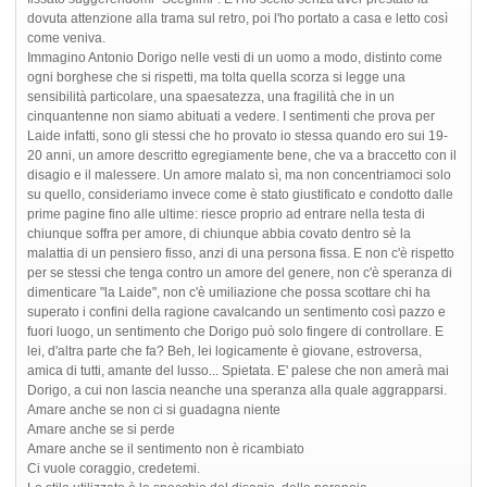
dovuta attenzione alla trama sul retro, poi l'ho portato a casa e letto così
come veniva.
Immagino Antonio Dorigo nelle vesti di un uomo a modo, distinto come
ogni borghese che si rispetti, ma tolta quella scorza si legge una
sensibilità particolare, una spaesatezza, una fragilità che in un
cinquantenne non siamo abituati a vedere. I sentimenti che prova per
Laide infatti, sono gli stessi che ho provato io stessa quando ero sui 19-
20 anni, un amore descritto egregiamente bene, che va a braccetto con il
disagio e il malessere. Un amore malato sì, ma non concentriamoci solo
su quello, consideriamo invece come è stato giustificato e condotto dalle
prime pagine fino alle ultime: riesce proprio ad entrare nella testa di
chiunque soffra per amore, di chiunque abbia covato dentro sè la
malattia di un pensiero fisso, anzi di una persona fissa. E non c'è rispetto
per se stessi che tenga contro un amore del genere, non c'è speranza di
dimenticare "la Laide", non c'è umiliazione che possa scottare chi ha
superato i confini della ragione cavalcando un sentimento così pazzo e
fuori luogo, un sentimento che Dorigo può solo fingere di controllare. E
lei, d'altra parte che fa? Beh, lei logicamente è giovane, estroversa,
amica di tutti, amante del lusso... Spietata. E' palese che non amerà mai
Dorigo, a cui non lascia neanche una speranza alla quale aggrapparsi.
Amare anche se non ci si guadagna niente
Amare anche se si perde
Amare anche se il sentimento non è ricambiato
Ci vuole coraggio, credetemi.