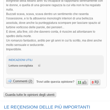
borghese della Milano anni '60 incapace di rapportarsi serenamente con
le donne, e quella di una giovane ragazza la cui vita non le ha regalato
nulla.
Buzzati scava, scava, scava dentro un sentimento che rasenta
l'ossessione, e lo fa attraverso monologhi interiori di una bellezza
assoluta, dove anche la punteggiatura scompare per lasciare spazio al
turbine vorticoso delle parole, dei pensieri...
E dove, alla fine, ciò che davvero conta, è riuscire ad allontanare lo
spettro della morte.
Un romanzo fantastico, ardito per gli anni in cui fu scritto, ma direi anche
molto sensuale e seducente.
Imperdibile.
INDICAZIONI UTILI
sì
Lettura consigliata
Commenti (2)
Trovi utile questa opinione?
11
0
Guarda tutte le opinioni degli utenti
LE RECENSIONI DELLE PIÙ IMPORTANTI