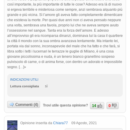
così importante, la più importante di tutte le cose? Adesso era là di nuovo
si ergeva terribile e misteriosa come sempre, anzi sembrava alquanto più
grande e più vicina. Sì l’amore gli aveva fatto completamente dimenticare
che esisteva la morte. Per quasi due anni non ci aveva pensato neppure
una volta, sembrava una favola, proprio lui che ne aveva sempre avuto
l’ossessione nel sangue. Tanta era la forza dell’amore. E adesso
all’improvviso gli era ricomparsa dinanzi, dominava lui la casa il quartiere
la città il mondo con la sua ombra avanzava lentamente. Ma intanto lei,
portata via dal sonno, inconsapevole del male che ha fatto e che farà, si
libra sotto i tetti i lucernari le terrazze le guglie di Milano, è una cosa
giovane piccolissima e nuda, è un tenero bianco granellino sospeso
pulviscolo di carne, o di anima forse, con dentro un adorato e impossibile
sogno. […]»
INDICAZIONI UTILI
sì
Lettura consigliata
Commenti (4)
Trovi utile questa opinione?
14
0
Opinione inserita da
Chiara77
09 Agosto, 2021