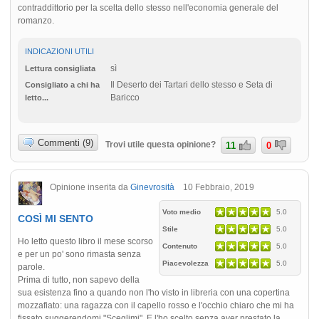
contraddittorio per la scelta dello stesso nell'economia generale del
romanzo.
INDICAZIONI UTILI
sì
Lettura consigliata
Il Deserto dei Tartari dello stesso e Seta di
Consigliato a chi ha
Baricco
letto...
Commenti (9)
Trovi utile questa opinione?
11
0
Opinione inserita da
Ginevrosità
10 Febbraio, 2019
Voto medio
5.0
COSÌ MI SENTO
Stile
5.0
Ho letto questo libro il mese scorso
Contenuto
5.0
e per un po' sono rimasta senza
Piacevolezza
5.0
parole.
Prima di tutto, non sapevo della
sua esistenza fino a quando non l'ho visto in libreria con una copertina
mozzafiato: una ragazza con il capello rosso e l'occhio chiaro che mi ha
fissato suggerendomi "Sceglimi". E l'ho scelto senza aver prestato la