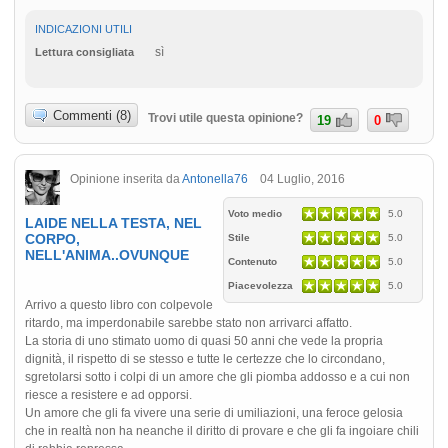
INDICAZIONI UTILI
sì
Lettura consigliata
Commenti (8)
Trovi utile questa opinione?
19
0
Opinione inserita da
Antonella76
04 Luglio, 2016
Voto medio
5.0
LAIDE NELLA TESTA, NEL
CORPO,
Stile
5.0
NELL'ANIMA..OVUNQUE
Contenuto
5.0
Piacevolezza
5.0
Arrivo a questo libro con colpevole
ritardo, ma imperdonabile sarebbe stato non arrivarci affatto.
La storia di uno stimato uomo di quasi 50 anni che vede la propria
dignità, il rispetto di se stesso e tutte le certezze che lo circondano,
sgretolarsi sotto i colpi di un amore che gli piomba addosso e a cui non
riesce a resistere e ad opporsi.
Un amore che gli fa vivere una serie di umiliazioni, una feroce gelosia
che in realtà non ha neanche il diritto di provare e che gli fa ingoiare chili