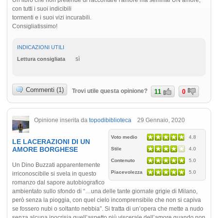
Un libro che non pretende di raccontare l'amore ma semmai UN amore,
con tutti i suoi indicibili
tormenti e i suoi vizi incurabili.
Consigliatissimo!
INDICAZIONI UTILI
sì
Lettura consigliata
Commenti (1)
Trovi utile questa opinione?
11
0
Opinione inserita da
topodibiblioteca
29 Gennaio, 2020
Voto medio
4.8
LE LACERAZIONI DI UN
AMORE BORGHESE
Stile
4.0
Contenuto
5.0
Un Dino Buzzati apparentemente
Piacevolezza
5.0
irriconoscibile si svela in questo
romanzo dal sapore autobiografico
ambientato sullo sfondo di “…una delle tante giornate grigie di Milano,
però senza la pioggia, con quel cielo incomprensibile che non si capiva
se fossero nubi o soltanto nebbia”. Si tratta di un’opera che mette a nudo
senza alcuna ipocrisia quell’aspetto più viscerale dell’amore quando non