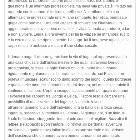
prostituisce, la rappresentazione della psiche maschile. L’uomo in
questione è un affermato professionista ma nella vita privata è limitato nel
rapporto con le donne, è insicuro, inefficace. A corollario della sua
affermazione professionale una Milano rampante, frenetica, operosa e
grigia come non mai. Una città capace di schiacciare l’individuo, un
agglomerato di palazzi perso nella collettività affannata a produrre, a fare
e non a vivere. Leida allora diventa per lui la vita: se ne innamora subito
e la cerca e la vuole ripetutamente. La paga: lui il borghese agiato, lei la
ragazzina che ambisce a mutare il suo status sociale.
Il denaro paga, il denaro garantisce la via di fuga qui rappresentata da
una casa chiusa e dall’antico mestiere dei quali, attraverso Dorigo, il
protagonista, si tesse l’elogio: l’unica bolla di libertà in un mondo
rigidamente regolamentato. Il paradosso e l’assurdo, cui Buzzati non
poteva rinunciare, scaturiscono dallo scontro dei mondi, quello borghese
e quello delle meretrici, entrambi retti dal denaro, nel quale si intrufola il
sentimento, l’amore. L’opera insegue faticosamente per quasi due anni
l’evolversi dei rapporti tra Dorigo e Leida, il lettore teso a cercare una
possibilità di realizzazione del legame, si assiste invece
all’annientamento totale dell’individuo, ora in balia della forza cieca,
ingenua, ossessiva alimentata dall’amore. Si giunge poi, d’un fiato, al
finale bellissimo, struggente, inquietante come nel migliore Buzzati e il
lettore si riappacifica con l’autore , lo ritrova, gli perdona l’avventura
erotica nella quale ritrova infine la dimensione surreale e inquietante
dell’esistenza che un amore aveva momentaneamente adombrato.