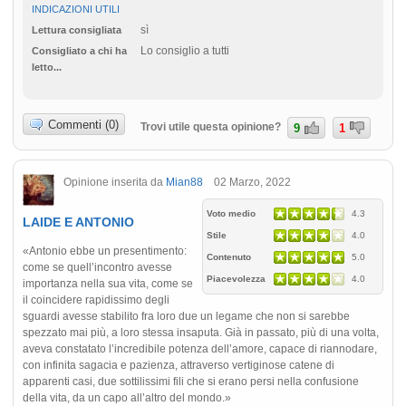
INDICAZIONI UTILI
sì
Lettura consigliata
Lo consiglio a tutti
Consigliato a chi ha
letto...
Commenti (0)
Trovi utile questa opinione?
9
1
Opinione inserita da
Mian88
02 Marzo, 2022
Voto medio
4.3
LAIDE E ANTONIO
Stile
4.0
«Antonio ebbe un presentimento:
Contenuto
5.0
come se quell’incontro avesse
Piacevolezza
4.0
importanza nella sua vita, come se
il coincidere rapidissimo degli
sguardi avesse stabilito fra loro due un legame che non si sarebbe
spezzato mai più, a loro stessa insaputa. Già in passato, più di una volta,
aveva constatato l’incredibile potenza dell’amore, capace di riannodare,
con infinita sagacia e pazienza, attraverso vertiginose catene di
apparenti casi, due sottilissimi fili che si erano persi nella confusione
della vita, da un capo all’altro del mondo.»