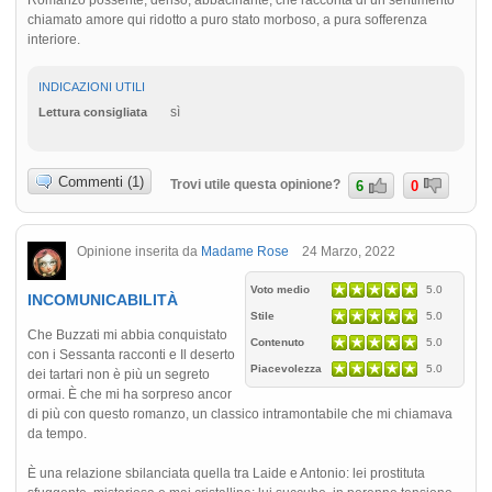
chiamato amore qui ridotto a puro stato morboso, a pura sofferenza
interiore.
INDICAZIONI UTILI
sì
Lettura consigliata
Commenti (1)
Trovi utile questa opinione?
6
0
Opinione inserita da
Madame Rose
24 Marzo, 2022
Voto medio
5.0
INCOMUNICABILITÀ
Stile
5.0
Che Buzzati mi abbia conquistato
Contenuto
5.0
con i Sessanta racconti e Il deserto
Piacevolezza
5.0
dei tartari non è più un segreto
ormai. È che mi ha sorpreso ancor
di più con questo romanzo, un classico intramontabile che mi chiamava
da tempo.
È una relazione sbilanciata quella tra Laide e Antonio: lei prostituta