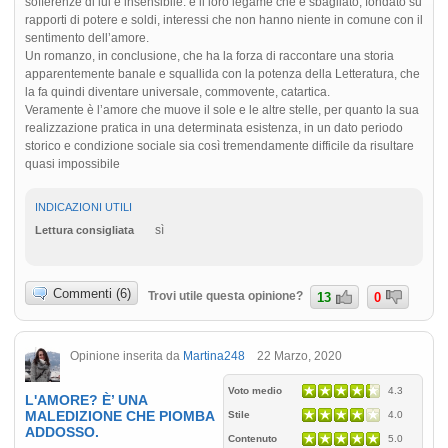
sofferenze di lui e insensibile: è il loro legame che è sbagliato, fondato su
rapporti di potere e soldi, interessi che non hanno niente in comune con il
sentimento dell’amore.
Un romanzo, in conclusione, che ha la forza di raccontare una storia
apparentemente banale e squallida con la potenza della Letteratura, che
la fa quindi diventare universale, commovente, catartica.
Veramente è l’amore che muove il sole e le altre stelle, per quanto la sua
realizzazione pratica in una determinata esistenza, in un dato periodo
storico e condizione sociale sia così tremendamente difficile da risultare
quasi impossibile
INDICAZIONI UTILI
sì
Lettura consigliata
Commenti (6)
Trovi utile questa opinione?
13
0
Opinione inserita da
Martina248
22 Marzo, 2020
Voto medio
4.3
L'AMORE? È’ UNA
MALEDIZIONE CHE PIOMBA
Stile
4.0
ADDOSSO.
Contenuto
5.0