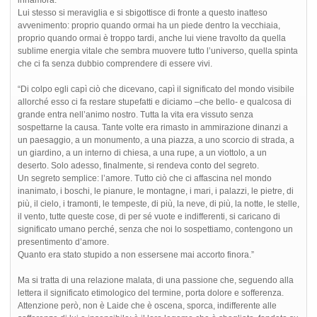
Lui stesso si meraviglia e si sbigottisce di fronte a questo inatteso
avvenimento: proprio quando ormai ha un piede dentro la vecchiaia,
proprio quando ormai è troppo tardi, anche lui viene travolto da quella
sublime energia vitale che sembra muovere tutto l’universo, quella spinta
che ci fa senza dubbio comprendere di essere vivi.
“Di colpo egli capì ciò che dicevano, capì il significato del mondo visibile
allorché esso ci fa restare stupefatti e diciamo –che bello- e qualcosa di
grande entra nell’animo nostro. Tutta la vita era vissuto senza
sospettarne la causa. Tante volte era rimasto in ammirazione dinanzi a
un paesaggio, a un monumento, a una piazza, a uno scorcio di strada, a
un giardino, a un interno di chiesa, a una rupe, a un viottolo, a un
deserto. Solo adesso, finalmente, si rendeva conto del segreto.
Un segreto semplice: l’amore. Tutto ciò che ci affascina nel mondo
inanimato, i boschi, le pianure, le montagne, i mari, i palazzi, le pietre, di
più, il cielo, i tramonti, le tempeste, di più, la neve, di più, la notte, le stelle,
il vento, tutte queste cose, di per sé vuote e indifferenti, si caricano di
significato umano perché, senza che noi lo sospettiamo, contengono un
presentimento d’amore.
Quanto era stato stupido a non essersene mai accorto finora.”
Ma si tratta di una relazione malata, di una passione che, seguendo alla
lettera il significato etimologico del termine, porta dolore e sofferenza.
Attenzione però, non è Laide che è oscena, sporca, indifferente alle