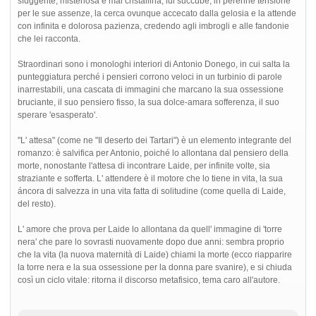
sfuggente, misteriosa e mai cristallina; lui succube, in perenne tensione
per le sue assenze, la cerca ovunque accecato dalla gelosia e la attende
con infinita e dolorosa pazienza, credendo agli imbrogli e alle fandonie
che lei racconta.
Straordinari sono i monologhi interiori di Antonio Donego, in cui salta la
punteggiatura perché i pensieri corrono veloci in un turbinio di parole
inarrestabili, una cascata di immagini che marcano la sua ossessione
bruciante, il suo pensiero fisso, la sua dolce-amara sofferenza, il suo
sperare 'esasperato'.
"L' attesa" (come ne "Il deserto dei Tartari") è un elemento integrante del
romanzo: è salvifica per Antonio, poiché lo allontana dal pensiero della
morte, nonostante l'attesa di incontrare Laide, per infinite volte, sia
straziante e sofferta. L' attendere è il motore che lo tiene in vita, la sua
áncora di salvezza in una vita fatta di solitudine (come quella di Laide,
del resto).
L' amore che prova per Laide lo allontana da quell' immagine di 'torre
nera' che pare lo sovrasti nuovamente dopo due anni: sembra proprio
che la vita (la nuova maternità di Laide) chiami la morte (ecco riapparire
la torre nera e la sua ossessione per la donna pare svanire), e si chiuda
così un ciclo vitale: ritorna il discorso metafisico, tema caro all'autore.