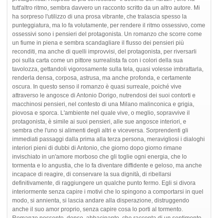
tutt'altro ritmo, sembra davvero un racconto scritto da un altro autore. Mi
ha sorpreso l'utilizzo di una prosa vibrante, che tralascia spesso la
punteggiatura, ma lo fa volutamente, per rendere il ritmo ossessivo, come
ossessivi sono i pensieri del protagonista. Un romanzo che scorre come
un fiume in piena e sembra scandagliare il flusso dei pensieri più
reconditi, ma anche di quelli improvvisi, del protagonista, per riversarli
poi sulla carta come un pittore surrealista fa con i colori della sua
tavolozza, gettandoli vigorosamente sulla tela, quasi volesse imbrattarla,
renderla densa, corposa, astrusa, ma anche profonda, e certamente
oscura. In questo senso il romanzo è quasi surreale, poiché vive
attraverso le angosce di Antonio Dorigo, nutrendosi dei suoi contorti e
macchinosi pensieri, nel contesto di una Milano malinconica e grigia,
piovosa e sporca. L'ambiente nel quale vive, o meglio, sopravvive il
protagonista, è simile ai suoi pensieri, alle sue angosce interiori, e
sembra che l'uno si alimenti degli altri e viceversa. Sorprendenti gli
immediati passaggi dalla prima alla terza persona, meravigliosi i dialoghi
interiori pieni di dubbi di Antonio, che giorno dopo giorno rimane
invischiato in un'amore morboso che gli toglie ogni energia, che lo
tormenta e lo angustia, che lo fa diventare diffidente e geloso, ma anche
incapace di reagire, di conservare la sua dignità, di ribellarsi
definitivamente, di raggiungere un qualche punto fermo. Egli si divora
interiormente senza capire i motivi che lo spingono a comportarsi in quel
modo, si annienta, si lascia andare alla disperazione, distruggendo
anche il suo amor proprio, senza capire cosa lo porti al tormento.
Romanzo possente, denso, abbacinante, che racconta di un sentimento