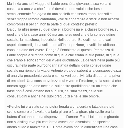
Ma inizia anche il viaggio di Laide perché la giovane, a sua volta, è
costretta a una vita che forse è dovuta e non voluta, che forse
semplicemente è piegata da una società che senza troppi fronzoli e
senza troppe remore condanna, vive di apparenze e sfarzi e non accetta
compromessi per chi non fa parte di quel contesto previsto.
Da qui la riflessione su quel che è la borghesia e la classe borghese, su
quel che è la classe anni ’60 ma anche su quel che è la consuetudine
sociale, la maschera, l’ipocrisia. Nell’opera di Buzzati ritornano vari
aspetti ricorrenti, dalla solitudine all’introspezione, ai volti che abitano la
consuetudine del vivere. Dorigo è l’emblema di questa. Per mezzo di
Laide scopre e si rende conto di quelle che erano le sue paure, di quelle
che erano e sono i timori del vivere quotidiano. Laide vive nella parte più
oscura, nella parte più “condannata” da dettami della consuetudine
sociale ma riempie la vita di Antonio e da qui subentra la consapevolezza
di una vita precedente vuota e senza veri obiettivi, fatta di paura ma priva
di emozioni. Una consapevolezza sul vivere e l’esistere, sulla società che
ancora oggi abbiamo accanto, sul nostro quotidiano e su un tempo che
forse non è così lontano nei suoi usi, nei suoi mezzi, nelle sue
consuetudini e anche nei suoi pregiudizi e nelle sue ombre.
«Perché lui era stato come pietra legata a una corda e fatta girare più
svelto sempre più svelto e a farla girare e fatta girare più svelto era la
bufera d’autunno era la disperazione, l’amore. E così follemente girando
non si distingueva più che forma aveva, era diventato una specie di
anello fluido e palpitante. […] Come aveva potuto dimenticare una cosa