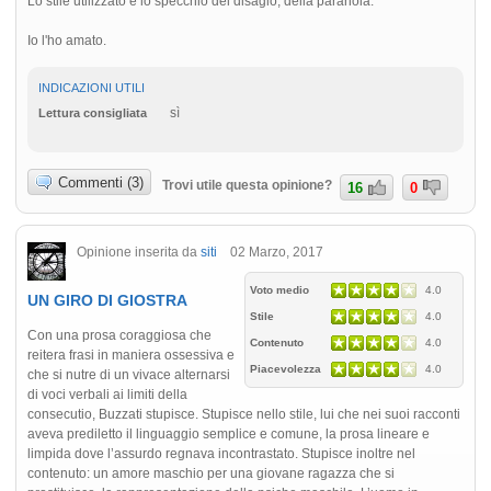
Lo stile utilizzato è lo specchio del disagio, della paranoia.
Io l'ho amato.
INDICAZIONI UTILI
sì
Lettura consigliata
Commenti (3)
Trovi utile questa opinione?
16
0
Opinione inserita da
siti
02 Marzo, 2017
Voto medio
4.0
UN GIRO DI GIOSTRA
Stile
4.0
Con una prosa coraggiosa che
Contenuto
4.0
reitera frasi in maniera ossessiva e
Piacevolezza
4.0
che si nutre di un vivace alternarsi
di voci verbali ai limiti della
consecutio, Buzzati stupisce. Stupisce nello stile, lui che nei suoi racconti
aveva prediletto il linguaggio semplice e comune, la prosa lineare e
limpida dove l’assurdo regnava incontrastato. Stupisce inoltre nel
contenuto: un amore maschio per una giovane ragazza che si