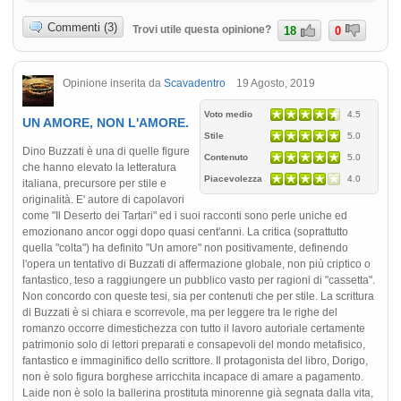
Commenti (3)
Trovi utile questa opinione?
18
0
Opinione inserita da
Scavadentro
19 Agosto, 2019
Voto medio
4.5
UN AMORE, NON L'AMORE.
Stile
5.0
Dino Buzzati è una di quelle figure
Contenuto
5.0
che hanno elevato la letteratura
Piacevolezza
4.0
italiana, precursore per stile e
originalità. E' autore di capolavori
come "Il Deserto dei Tartari" ed i suoi racconti sono perle uniche ed
emozionano ancor oggi dopo quasi cent'anni. La critica (soprattutto
quella "colta") ha definito "Un amore" non positivamente, definendo
l'opera un tentativo di Buzzati di affermazione globale, non più criptico o
fantastico, teso a raggiungere un pubblico vasto per ragioni di "cassetta".
Non concordo con queste tesi, sia per contenuti che per stile. La scrittura
di Buzzati è si chiara e scorrevole, ma per leggere tra le righe del
romanzo occorre dimestichezza con tutto il lavoro autoriale certamente
patrimonio solo di lettori preparati e consapevoli del mondo metafisico,
fantastico e immaginifico dello scrittore. Il protagonista del libro, Dorigo,
non è solo figura borghese arricchita incapace di amare a pagamento.
Laide non è solo la ballerina prostituta minorenne già segnata dalla vita,