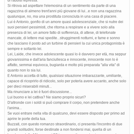
di rabbia repressa.
Si ritrova ad aspettare l'elemosina di un sentimento da parte di una
ragazzina di almeno trent'anni più giovane di lui...e non una ragazzina
qualunque, no, ma una prostituta conosciuta in una casa di piacere.
Lui è Antonio, gonfio di un amore quasi adolescenziale, che si nutre dei
suoi pensieri pessimisti, che ritorna a respirare e a vivere solo alla
presenza di lei, un amore fatto di sofferenza, di attese, di telefonate
mancate, di lettere mai spedite...struggimenti notturni, e fame e sonno
che lasciano il posto ad un turbine di pensieri la cui unica protagonista è
sempre e soltanto lei.
Lei, Laide, che invece adolescente quasi lo è davvero per età, ma seppur
giovanissima e dall'aria fanciullesca e innocente, innocente non lo è
affatto, semmai equivoca, bugiarda e molto più preparata "alla vita" di
quanto non lo sia lui.
E Antonio accetta di tutto, qualsiasi situazione imbarazzante, umiliante,
capace di ricoprirlo di ridicolo, solo per poterla avere accanto, anche solo
per dieci miserabili minuti...
Ma rinunciare a lei è fuori discussione...
Lui buono e lei cattiva? Ne siamo proprio sicuri?
D'altronde con i soldi si può comprare il corpo, non pretendere anche
l'anima...
Se vuoi entrare nella vita di qualcuno, devi essere disposto per primo ad
aprire le porte della tua.
Buzzati, con questo romanzo straordinario, ci presenta l'incontro di due
grandi solitudini, forse destinate a non fondersi mai, quella di un