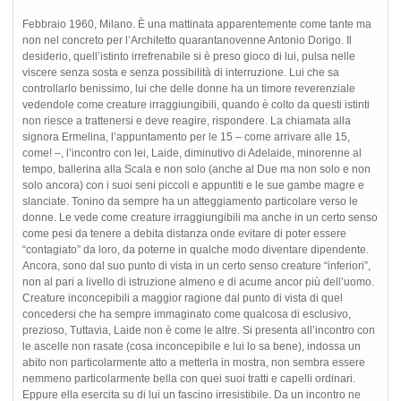
Febbraio 1960, Milano. È una mattinata apparentemente come tante ma
non nel concreto per l’Architetto quarantanovenne Antonio Dorigo. Il
desiderio, quell’istinto irrefrenabile si è preso gioco di lui, pulsa nelle
viscere senza sosta e senza possibilità di interruzione. Lui che sa
controllarlo benissimo, lui che delle donne ha un timore reverenziale
vedendole come creature irraggiungibili, quando è colto da questi istinti
non riesce a trattenersi e deve reagire, rispondere. La chiamata alla
signora Ermelina, l’appuntamento per le 15 – come arrivare alle 15,
come! –, l’incontro con lei, Laide, diminutivo di Adelaide, minorenne al
tempo, ballerina alla Scala e non solo (anche al Due ma non solo e non
solo ancora) con i suoi seni piccoli e appuntiti e le sue gambe magre e
slanciate. Tonino da sempre ha un atteggiamento particolare verso le
donne. Le vede come creature irraggiungibili ma anche in un certo senso
come pesi da tenere a debita distanza onde evitare di poter essere
“contagiato” da loro, da poterne in qualche modo diventare dipendente.
Ancora, sono dal suo punto di vista in un certo senso creature “inferiori”,
non al pari a livello di istruzione almeno e di acume ancor più dell’uomo.
Creature inconcepibili a maggior ragione dal punto di vista di quel
concedersi che ha sempre immaginato come qualcosa di esclusivo,
prezioso, Tuttavia, Laide non è come le altre. Si presenta all’incontro con
le ascelle non rasate (cosa inconcepibile e lui lo sa bene), indossa un
abito non particolarmente atto a metterla in mostra, non sembra essere
nemmeno particolarmente bella con quei suoi tratti e capelli ordinari.
Eppure ella esercita su di lui un fascino irresistibile. Da un incontro ne