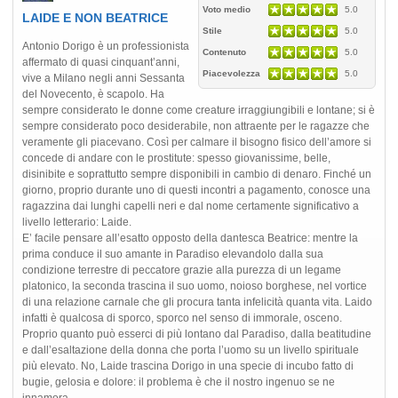
Voto medio
5.0
LAIDE E NON BEATRICE
Stile
5.0
Antonio Dorigo è un professionista
Contenuto
5.0
affermato di quasi cinquant’anni,
Piacevolezza
5.0
vive a Milano negli anni Sessanta
del Novecento, è scapolo. Ha
sempre considerato le donne come creature irraggiungibili e lontane; si è
sempre considerato poco desiderabile, non attraente per le ragazze che
veramente gli piacevano. Così per calmare il bisogno fisico dell’amore si
concede di andare con le prostitute: spesso giovanissime, belle,
disinibite e soprattutto sempre disponibili in cambio di denaro. Finché un
giorno, proprio durante uno di questi incontri a pagamento, conosce una
ragazzina dai lunghi capelli neri e dal nome certamente significativo a
livello letterario: Laide.
E’ facile pensare all’esatto opposto della dantesca Beatrice: mentre la
prima conduce il suo amante in Paradiso elevandolo dalla sua
condizione terrestre di peccatore grazie alla purezza di un legame
platonico, la seconda trascina il suo uomo, noioso borghese, nel vortice
di una relazione carnale che gli procura tanta infelicità quanta vita. Laido
infatti è qualcosa di sporco, sporco nel senso di immorale, osceno.
Proprio quanto può esserci di più lontano dal Paradiso, dalla beatitudine
e dall’esaltazione della donna che porta l’uomo su un livello spirituale
più elevato. No, Laide trascina Dorigo in una specie di incubo fatto di
bugie, gelosia e dolore: il problema è che il nostro ingenuo se ne
innamora.