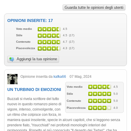
Guarda tutte le opinioni degli utenti
OPINIONI INSERITE: 17
Voto medio
4.5
Stile
4.5 (17)
Contenuto
4.7 (17)
Piacevolezza
4.3 (17)
Aggiungi la tua opinione
Opinione inserita da
kafka66
07 Mag, 2024
Voto medio
4.5
UN TURBINIO DI EMOZIONI
Stile
5.0
Buzzati si rivela scrittore del tutto
Contenuto
5.0
nuovo in questo romanzo pieno di
Piacevolezza
4.0
vigore, intenso, coinvolgente, con
un ritmo che colpisce con forza, in
maniera quasi insolente, specie in alcuni capitoli, che si leggono senza
prendere fiato, "risucchiati" nei profondi monologhi interiori del
protagonista. Rispetto al più conosciuto "Il deserto dei Tartari", che ha