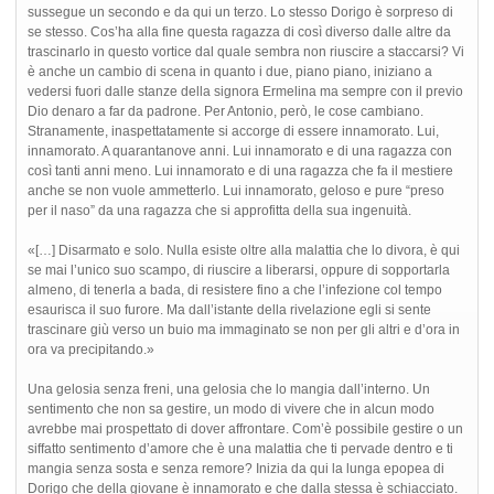
sussegue un secondo e da qui un terzo. Lo stesso Dorigo è sorpreso di
se stesso. Cos’ha alla fine questa ragazza di così diverso dalle altre da
trascinarlo in questo vortice dal quale sembra non riuscire a staccarsi? Vi
è anche un cambio di scena in quanto i due, piano piano, iniziano a
vedersi fuori dalle stanze della signora Ermelina ma sempre con il previo
Dio denaro a far da padrone. Per Antonio, però, le cose cambiano.
Stranamente, inaspettatamente si accorge di essere innamorato. Lui,
innamorato. A quarantanove anni. Lui innamorato e di una ragazza con
così tanti anni meno. Lui innamorato e di una ragazza che fa il mestiere
anche se non vuole ammetterlo. Lui innamorato, geloso e pure “preso
per il naso” da una ragazza che si approfitta della sua ingenuità.
«[…] Disarmato e solo. Nulla esiste oltre alla malattia che lo divora, è qui
se mai l’unico suo scampo, di riuscire a liberarsi, oppure di sopportarla
almeno, di tenerla a bada, di resistere fino a che l’infezione col tempo
esaurisca il suo furore. Ma dall’istante della rivelazione egli si sente
trascinare giù verso un buio ma immaginato se non per gli altri e d’ora in
ora va precipitando.»
Una gelosia senza freni, una gelosia che lo mangia dall’interno. Un
sentimento che non sa gestire, un modo di vivere che in alcun modo
avrebbe mai prospettato di dover affrontare. Com’è possibile gestire o un
siffatto sentimento d’amore che è una malattia che ti pervade dentro e ti
mangia senza sosta e senza remore? Inizia da qui la lunga epopea di
Dorigo che della giovane è innamorato e che dalla stessa è schiacciato.