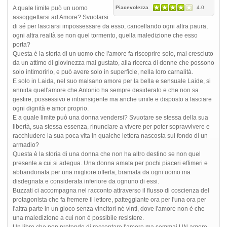
A quale limite può un uomo
Piacevolezza
4.0
assoggettarsi ad Amore? Svuotarsi
di sé per lasciarsi impossessare da esso, cancellando ogni altra paura,
ogni altra realtà se non quel tormento, quella maledizione che esso
porta?
Questa è la storia di un uomo che l'amore fa riscoprire solo, mai cresciuto
da un attimo di giovinezza mai gustato, alla ricerca di donne che possono
solo intimorirlo, e può avere solo in superficie, nella loro carnalità.
E solo in Laida, nel suo malsano amore per la bella e sensuale Laide, si
annida quell'amore che Antonio ha sempre desiderato e che non sa
gestire, possessivo e intransigente ma anche umile e disposto a lasciare
ogni dignità e amor proprio.
E a quale limite può una donna vendersi? Svuotare se stessa della sua
libertà, sua stessa essenza, rinunciare a vivere per poter sopravvivere e
racchiudere la sua poca vita in qualche lettera nascosta sul fondo di un
armadio?
Questa è la storia di una donna che non ha altro destino se non quel
presente a cui si adegua. Una donna amata per pochi piaceri effimeri e
abbandonata per una migliore offerta, bramata da ogni uomo ma
disdegnata e considerata inferiore da ognuno di essi.
Buzzati ci accompagna nel racconto attraverso il flusso di coscienza del
protagonista che fa fremere il lettore, patteggiante ora per l'una ora per
l'altra parte in un gioco senza vincitori né vinti, dove l'amore non è che
una maledizione a cui non è possibile resistere.