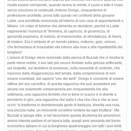
risulta essere corrisposto, quando lacera la mente, il cuore e tutto il corpo
senza soluzione di continuità. Antonio Dorigo, cinquantenne di
professione architetto, prova tutto questo nei confronti della giovane
Laide, una prostituta conosciuta all’interno di una casa di appuntamenti a
Milano. Un colpo di fulmine che alimenta un desiderio, perché la Laide
rappresenta l’essenza di “femmina, di capriccio, di giovinezza, di
genuinità popolana, di malizia, di inverecondia, di sfrontatezza, di liberà,
di mistero. Era il simbolo di un mondo plebeo, notturno, gaio, vizioso…
che fermentava di insaziabile vita intorno alla noia e alla rispettabilità dei
borghesi”.
L’amore di Dorigo viene sezionato dalla penna di Buzzati che ci mostra la
parte meno nobile, il suo lato più oscuro fondato sulla gelosia soffocante,
sul sospetto, sul desiderio di possesso, sulla necessità di controllo, che
nascono dalla sfuggevolezza dell’amata, dalla comprensione di non
essere ricambiati, dal sapersi “uno dei tanti”. Dorigo è cosciente di essere
vittima del suo carnefice, di questa ragazzina che può possedere per
alcune ore solamente comperandola per cinquantamila lire alla
settimana, una ragazzina terribile che lo tiene in scacco e si diverte a
prenderlo in giro, una ragazzina che balla il cha-cha-cha e che ai suoi
occhi “si trasforma in disinteressato gesto di bellezza, diventa una rosa,
una piccola nube, un innocente uccellino lontana da ogni bruttura”. Ma
Buzzati si spinge oltre, e nel descrivere questa dicotomia tra amore/non
amore intende parlare di un’epoca tutta, quegli anni sessanta del boom
economico italiano in cui la borghesia spadroneggia con tutti i suoi limiti