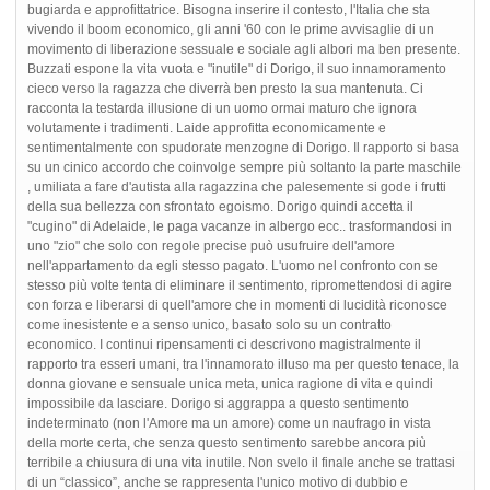
bugiarda e approfittatrice. Bisogna inserire il contesto, l'Italia che sta
vivendo il boom economico, gli anni '60 con le prime avvisaglie di un
movimento di liberazione sessuale e sociale agli albori ma ben presente.
Buzzati espone la vita vuota e "inutile" di Dorigo, il suo innamoramento
cieco verso la ragazza che diverrà ben presto la sua mantenuta. Ci
racconta la testarda illusione di un uomo ormai maturo che ignora
volutamente i tradimenti. Laide approfitta economicamente e
sentimentalmente con spudorate menzogne di Dorigo. Il rapporto si basa
su un cinico accordo che coinvolge sempre più soltanto la parte maschile
, umiliata a fare d'autista alla ragazzina che palesemente si gode i frutti
della sua bellezza con sfrontato egoismo. Dorigo quindi accetta il
"cugino" di Adelaide, le paga vacanze in albergo ecc.. trasformandosi in
uno "zio" che solo con regole precise può usufruire dell'amore
nell'appartamento da egli stesso pagato. L'uomo nel confronto con se
stesso più volte tenta di eliminare il sentimento, ripromettendosi di agire
con forza e liberarsi di quell'amore che in momenti di lucidità riconosce
come inesistente e a senso unico, basato solo su un contratto
economico. I continui ripensamenti ci descrivono magistralmente il
rapporto tra esseri umani, tra l'innamorato illuso ma per questo tenace, la
donna giovane e sensuale unica meta, unica ragione di vita e quindi
impossibile da lasciare. Dorigo si aggrappa a questo sentimento
indeterminato (non l'Amore ma un amore) come un naufrago in vista
della morte certa, che senza questo sentimento sarebbe ancora più
terribile a chiusura di una vita inutile. Non svelo il finale anche se trattasi
di un “classico”, anche se rappresenta l'unico motivo di dubbio e