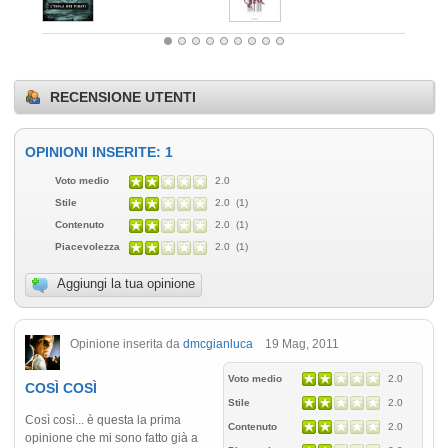
RECENSIONE UTENTI
OPINIONI INSERITE: 1
Voto medio
2.0
Stile
2.0 (1)
Contenuto
2.0 (1)
Piacevolezza
2.0 (1)
Aggiungi la tua opinione
Opinione inserita da
dmcgianluca
19 Mag, 2011
Voto medio
2.0
COSÌ COSÌ
Stile
2.0
Così così... è questa la prima
Contenuto
2.0
opinione che mi sono fatto già a