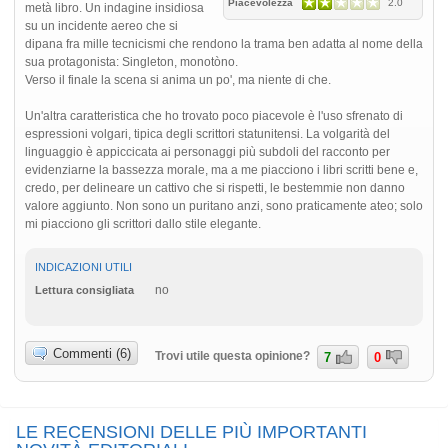
Piacevolezza
2.0
metà libro. Un indagine insidiosa
su un incidente aereo che si
dipana fra mille tecnicismi che rendono la trama ben adatta al nome della
sua protagonista: Singleton, monotòno.
Verso il finale la scena si anima un po', ma niente di che.
Un'altra caratteristica che ho trovato poco piacevole è l'uso sfrenato di
espressioni volgari, tipica degli scrittori statunitensi. La volgarità del
linguaggio è appiccicata ai personaggi più subdoli del racconto per
evidenziarne la bassezza morale, ma a me piacciono i libri scritti bene e,
credo, per delineare un cattivo che si rispetti, le bestemmie non danno
valore aggiunto. Non sono un puritano anzi, sono praticamente ateo; solo
mi piacciono gli scrittori dallo stile elegante.
INDICAZIONI UTILI
no
Lettura consigliata
Commenti (6)
Trovi utile questa opinione?
7
0
LE RECENSIONI DELLE PIÙ IMPORTANTI