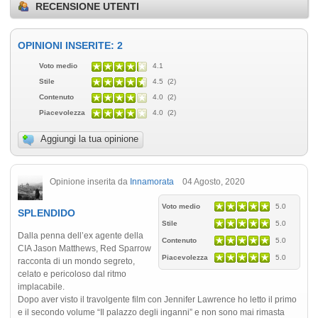
RECENSIONE UTENTI
OPINIONI INSERITE: 2
Voto medio
4.1
Stile
4.5 (2)
Contenuto
4.0 (2)
Piacevolezza
4.0 (2)
Aggiungi la tua opinione
Opinione inserita da
Innamorata
04 Agosto, 2020
Voto medio
5.0
SPLENDIDO
Stile
5.0
Dalla penna dell’ex agente della
Contenuto
5.0
CIA Jason Matthews, Red Sparrow
Piacevolezza
5.0
racconta di un mondo segreto,
celato e pericoloso dal ritmo
implacabile.
Dopo aver visto il travolgente film con Jennifer Lawrence ho letto il primo
e il secondo volume “Il palazzo degli inganni” e non sono mai rimasta