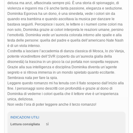
delusa ma anzi, affascinata sempre più. È una storia di spionaggio, di
violenza e inganni ma c’è anche tanta passione, eleganza e seduzione.
Dominika Egorova ha un dono, è una sinesteta, vede i colori sin da
quando era bambina e quando ascoltava la musica per danzare le
bastava seguirli. Percepisce i suoni, le lettere o i numeri come colori ma
non solo, Dominika grazie ai colori interpreta le reazioni umane, persino
l’emotività. Dominika vede un’aureola colorata intorno alle spalle e alla
testa delle persone: quella del padre e quella dell’americano Nate Nash
è di un viola intenso.
Costretta a lasciare l’accademia di danza classica di Mosca, lo zio Vanja,
potente vicedirettore dell’SVR (coperto da un’aureola gialla della
disonestà) la trascina in un gioco la cui portata non sospetta neppure.
Grazie alla sua intelligenza e disciplina Dominika diventa un’agente
segreto e si ritrova immersa in un mondo spietato quanto eccitante.
Sembrava nata per fare la spia.
Leggere questo romanzo mi ha tenuta con il fiato sospeso dall’inizio alla
fine. I personaggi sono descritti con profondità e grazie al dono di
Dominika di vederne i colori quella che il lettore vive è un’esperienza
unica, deliziosa.
Non vedo l’ora di poter leggere anche il terzo romanzo!
INDICAZIONI UTILI
sì
Lettura consigliata