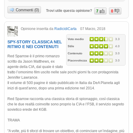
Commenti (0)
Trovi utile questa opinione?
7
0
Opinione inserita da
RadicidiCarta
07 Marzo, 2018
Voto medio
3.3
SPY-STORY CLASSICA NEL
RITMO E NEI CONTENUTI
Stile
4.0
Contenuto
3.0
Red Sparrow è il primo romanzo
Piacevolezza
3.0
scritto da Jason Matthews, ex
agente della CIA, dal quale è stato
tratto l’omonimo film uscito nelle sale pochi giorni fa con protagonista
Jennifer Lawrance.
Il volume di 500 pagine è stato pubblicato in Italia da DeA Planeta agli
inizi di quest’anno, dopo una prima edizione nel 2014.
Red Sparrow racconta una classica storia di spionaggio, così classica
che le due realtà coinvolte sono proprio la CIA e l’FSB, il servizio segreto
sovietico erede del KGB.
TRAMA
"A volte, più ti sforzi di trovare un obiettivo, di cominciare un’indagine, più