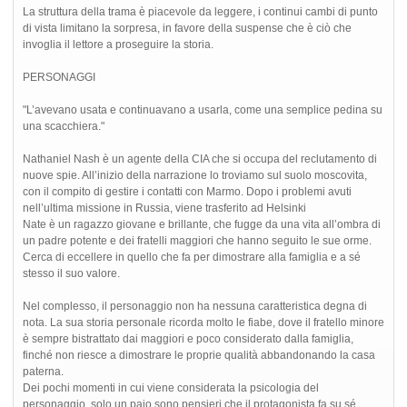
La struttura della trama è piacevole da leggere, i continui cambi di punto
di vista limitano la sorpresa, in favore della suspense che è ciò che
invoglia il lettore a proseguire la storia.
PERSONAGGI
"L’avevano usata e continuavano a usarla, come una semplice pedina su
una scacchiera."
Nathaniel Nash è un agente della CIA che si occupa del reclutamento di
nuove spie. All’inizio della narrazione lo troviamo sul suolo moscovita,
con il compito di gestire i contatti con Marmo. Dopo i problemi avuti
nell’ultima missione in Russia, viene trasferito ad Helsinki
Nate è un ragazzo giovane e brillante, che fugge da una vita all’ombra di
un padre potente e dei fratelli maggiori che hanno seguito le sue orme.
Cerca di eccellere in quello che fa per dimostrare alla famiglia e a sé
stesso il suo valore.
Nel complesso, il personaggio non ha nessuna caratteristica degna di
nota. La sua storia personale ricorda molto le fiabe, dove il fratello minore
è sempre bistrattato dai maggiori e poco considerato dalla famiglia,
finché non riesce a dimostrare le proprie qualità abbandonando la casa
paterna.
Dei pochi momenti in cui viene considerata la psicologia del
personaggio, solo un paio sono pensieri che il protagonista fa su sé