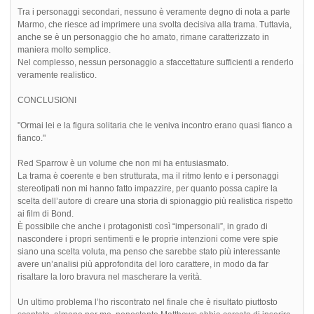
Tra i personaggi secondari, nessuno è veramente degno di nota a parte
Marmo, che riesce ad imprimere una svolta decisiva alla trama. Tuttavia,
anche se è un personaggio che ho amato, rimane caratterizzato in
maniera molto semplice.
Nel complesso, nessun personaggio a sfaccettature sufficienti a renderlo
veramente realistico.
CONCLUSIONI
"Ormai lei e la figura solitaria che le veniva incontro erano quasi fianco a
fianco."
Red Sparrow è un volume che non mi ha entusiasmato.
La trama è coerente e ben strutturata, ma il ritmo lento e i personaggi
stereotipati non mi hanno fatto impazzire, per quanto possa capire la
scelta dell’autore di creare una storia di spionaggio più realistica rispetto
ai film di Bond.
È possibile che anche i protagonisti così “impersonali”, in grado di
nascondere i propri sentimenti e le proprie intenzioni come vere spie
siano una scelta voluta, ma penso che sarebbe stato più interessante
avere un’analisi più approfondita del loro carattere, in modo da far
risaltare la loro bravura nel mascherare la verità.
Un ultimo problema l’ho riscontrato nel finale che è risultato piuttosto