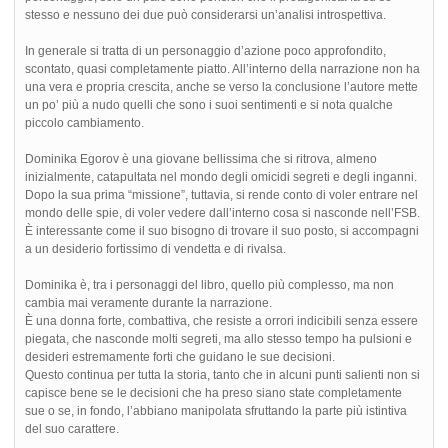
stesso e nessuno dei due può considerarsi un’analisi introspettiva.
In generale si tratta di un personaggio d’azione poco approfondito,
scontato, quasi completamente piatto. All’interno della narrazione non ha
una vera e propria crescita, anche se verso la conclusione l’autore mette
un po’ più a nudo quelli che sono i suoi sentimenti e si nota qualche
piccolo cambiamento.
Dominika Egorov è una giovane bellissima che si ritrova, almeno
inizialmente, catapultata nel mondo degli omicidi segreti e degli inganni.
Dopo la sua prima “missione”, tuttavia, si rende conto di voler entrare nel
mondo delle spie, di voler vedere dall’interno cosa si nasconde nell’FSB.
È interessante come il suo bisogno di trovare il suo posto, si accompagni
a un desiderio fortissimo di vendetta e di rivalsa.
Dominika è, tra i personaggi del libro, quello più complesso, ma non
cambia mai veramente durante la narrazione.
È una donna forte, combattiva, che resiste a orrori indicibili senza essere
piegata, che nasconde molti segreti, ma allo stesso tempo ha pulsioni e
desideri estremamente forti che guidano le sue decisioni.
Questo continua per tutta la storia, tanto che in alcuni punti salienti non si
capisce bene se le decisioni che ha preso siano state completamente
sue o se, in fondo, l’abbiano manipolata sfruttando la parte più istintiva
del suo carattere.