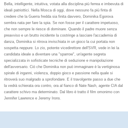
Bella, intelligente, intuitiva, votata alla disciplina più ferrea e imbevuta di
ideali patriottici. Nella Mosca di oggi, dove nessuno fa più finta di
credere che la Guerra fredda sia finita davvero, Dominika Egorova
sembra nata per fare la spia. Se non fosse per il carattere impetuoso,
che non sempre le riesce di dominare. Quando il padre muore senza
preavviso e un brutto incidente la costringe a lasciare l'accademia di
danza, Dominika si ritrova invischiata in un gioco la cui portata non
sospetta neppure. Lo zio, potente vicedirettore dell'SVR, vede in lei la
candidata ideale a diventare una "sparrow", un'agente segreta
specializzata in sofisticate tecniche di seduzione e manipolazione
dell'avversario. Ciò che Dominika non può immaginare è la vertiginosa
spirale di inganni, violenza, doppio gioco e passione nella quale si
ritroverà suo malgrado a sprofondare. E il travolgente passo a due che
la vedrà schierata ora contro, ora al fianco di Nate Nash, agente CIA dal
carattere schivo ma determinato. Dal libro è tratto il film omonimo con
Jennifer Lawrence e Jeremy Irons.