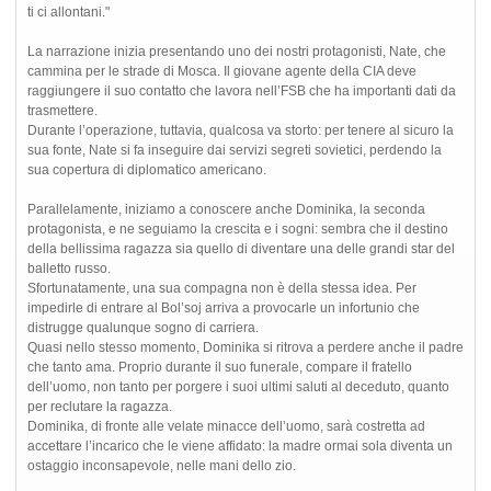
ti ci allontani."
La narrazione inizia presentando uno dei nostri protagonisti, Nate, che
cammina per le strade di Mosca. Il giovane agente della CIA deve
raggiungere il suo contatto che lavora nell’FSB che ha importanti dati da
trasmettere.
Durante l’operazione, tuttavia, qualcosa va storto: per tenere al sicuro la
sua fonte, Nate si fa inseguire dai servizi segreti sovietici, perdendo la
sua copertura di diplomatico americano.
Parallelamente, iniziamo a conoscere anche Dominika, la seconda
protagonista, e ne seguiamo la crescita e i sogni: sembra che il destino
della bellissima ragazza sia quello di diventare una delle grandi star del
balletto russo.
Sfortunatamente, una sua compagna non è della stessa idea. Per
impedirle di entrare al Bol’soj arriva a provocarle un infortunio che
distrugge qualunque sogno di carriera.
Quasi nello stesso momento, Dominika si ritrova a perdere anche il padre
che tanto ama. Proprio durante il suo funerale, compare il fratello
dell’uomo, non tanto per porgere i suoi ultimi saluti al deceduto, quanto
per reclutare la ragazza.
Dominika, di fronte alle velate minacce dell’uomo, sarà costretta ad
accettare l’incarico che le viene affidato: la madre ormai sola diventa un
ostaggio inconsapevole, nelle mani dello zio.