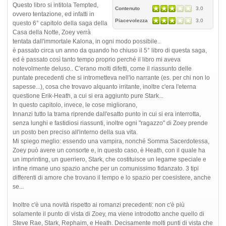
Questo libro si intitola Tempted,
Contenuto
3.0
ovvero tentazione, ed infatti in
Piacevolezza
3.0
questo 6° capitolo della saga della
Casa della Notte, Zoey verrà
tentata dall'immortale Kalona, in ogni modo possibile..
è passato circa un anno da quando ho chiuso il 5° libro di questa saga,
ed è passato così tanto tempo proprio perché il libro mi aveva
notevolmente deluso.. C'erano molti difetti, come il riassunto delle
puntate precedenti che si intrometteva nell'io narrante (es. per chi non lo
sapesse...), cosa che trovavo alquanto irritante, inoltre c'era l'eterna
questione Erik-Heath, a cui si era aggiunto pure Stark...
In questo capitolo, invece, le cose migliorano,
Innanzi tutto la trama riprende dall'esatto punto in cui si era interrotta,
senza lunghi e fastidiosi riassunti, inoltre ogni "ragazzo" di Zoey prende
un posto ben preciso all'interno della sua vita.
Mi spiego meglio: essendo una vampira, nonché Somma Sacerdotessa,
Zoey può avere un consorte e, in questo caso, è Heath, con il quale ha
un imprinting, un guerriero, Stark, che costituisce un legame speciale e
infine rimane uno spazio anche per un comunissimo fidanzato. 3 tipi
differenti di amore che trovano il tempo e lo spazio per coesistere, anche
se...
Inoltre c'è una novità rispetto ai romanzi precedenti: non c'è più
solamente il punto di vista di Zoey, ma viene introdotto anche quello di
Steve Rae, Stark, Rephaim, e Heath. Decisamente molti punti di vista che