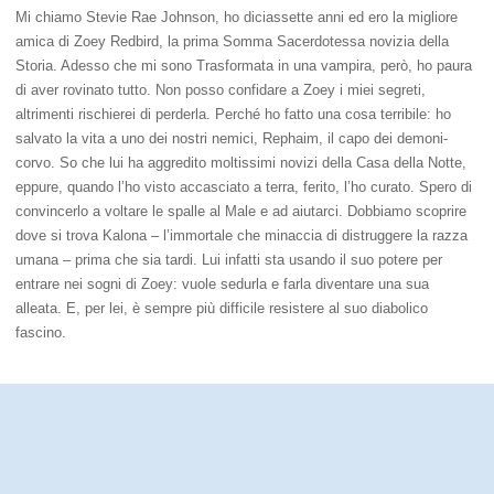
Mi chiamo Stevie Rae Johnson, ho diciassette anni ed ero la migliore
amica di Zoey Redbird, la prima Somma Sacerdotessa novizia della
Storia. Adesso che mi sono Trasformata in una vampira, però, ho paura
di aver rovinato tutto. Non posso confidare a Zoey i miei segreti,
altrimenti rischierei di perderla. Perché ho fatto una cosa terribile: ho
salvato la vita a uno dei nostri nemici, Rephaim, il capo dei demoni-
corvo. So che lui ha aggredito moltissimi novizi della Casa della Notte,
eppure, quando l’ho visto accasciato a terra, ferito, l’ho curato. Spero di
convincerlo a voltare le spalle al Male e ad aiutarci. Dobbiamo scoprire
dove si trova Kalona – l’immortale che minaccia di distruggere la razza
umana – prima che sia tardi. Lui infatti sta usando il suo potere per
entrare nei sogni di Zoey: vuole sedurla e farla diventare una sua
alleata. E, per lei, è sempre più difficile resistere al suo diabolico
fascino.