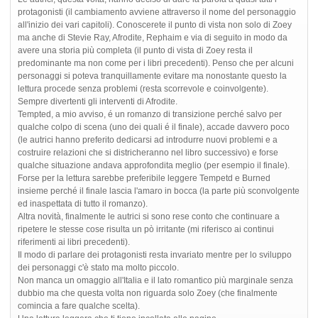
protagonisti (il cambiamento avviene attraverso il nome del personaggio
all'inizio dei vari capitoli). Conoscerete il punto di vista non solo di Zoey
ma anche di Stevie Ray, Afrodite, Rephaim e via di seguito in modo da
avere una storia più completa (il punto di vista di Zoey resta il
predominante ma non come per i libri precedenti). Penso che per alcuni
personaggi si poteva tranquillamente evitare ma nonostante questo la
lettura procede senza problemi (resta scorrevole e coinvolgente).
Sempre divertenti gli interventi di Afrodite.
Tempted, a mio avviso, é un romanzo di transizione perché salvo per
qualche colpo di scena (uno dei quali é il finale), accade davvero poco
(le autrici hanno preferito dedicarsi ad introdurre nuovi problemi e a
costruire relazioni che si districheranno nel libro successivo) e forse
qualche situazione andava approfondita meglio (per esempio il finale).
Forse per la lettura sarebbe preferibile leggere Tempetd e Burned
insieme perché il finale lascia l'amaro in bocca (la parte più sconvolgente
ed inaspettata di tutto il romanzo).
Altra novità, finalmente le autrici si sono rese conto che continuare a
ripetere le stesse cose risulta un pò irritante (mi riferisco ai continui
riferimenti ai libri precedenti).
Il modo di parlare dei protagonisti resta invariato mentre per lo sviluppo
dei personaggi c'è stato ma molto piccolo.
Non manca un omaggio all'Italia e il lato romantico più marginale senza
dubbio ma che questa volta non riguarda solo Zoey (che finalmente
comincia a fare qualche scelta).