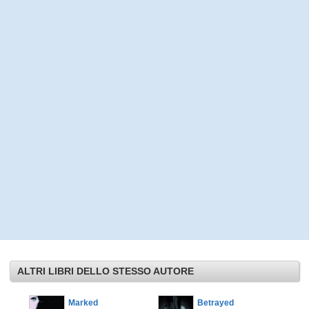
ALTRI LIBRI DELLO STESSO AUTORE
notte. Il
Marked
Betrayed