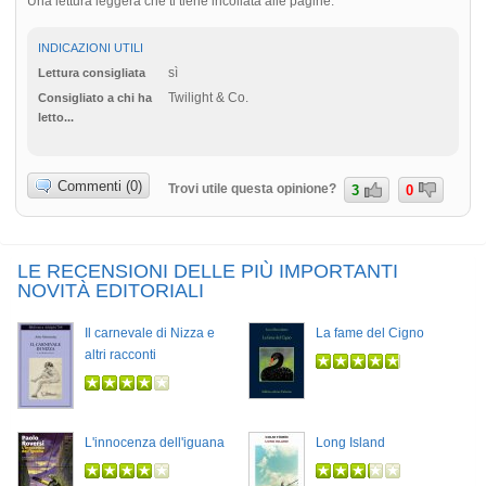
Una lettura leggera che ti tiene incollata alle pagine.
INDICAZIONI UTILI
sì
Lettura consigliata
Twilight & Co.
Consigliato a chi ha
letto...
Commenti (0)
Trovi utile questa opinione?
3
0
LE RECENSIONI DELLE PIÙ IMPORTANTI
NOVITÀ EDITORIALI
Il carnevale di Nizza e
La fame del Cigno
altri racconti
L'innocenza dell'iguana
Long Island