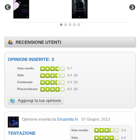
ovizio
RECENSIONE UTENTI
OPINIONI INSERITE: 3
Voto medio
3.7
Stile
3.3 (3)
Contenuto
3.3 (3)
Piacevolezza
4.0 (3)
Aggiungi la tua opinione
Opinione inserita da
Elisabetta.N
07 Giugno, 2013
Voto medio
3.3
TENTAZIONE
Stile
4.0