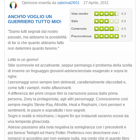
Opinione inserita da
sabrinat2601
27 Aprile, 2011
Voto medio
4.3
ANCH'IO VOGLIO UN
GUERRIERO TUTTO MIO!
Stile
3.0
Contenuto
4.0
"Siamo tutti segnati dal nostro
Piacevolezza
5.0
passato, ma abbiamo la possibilità
di far si che quanto abbiamo fatto
non determini quanto faremo."
Letto in un giorno!
Stile scorrevole ed accativante..seppur permanga il problema della scelta
di inserire un linguaggio giovanil-adolescienziale esagerato e sopra le
righe.
I personaggi sono sempre ben delineati, caratterialmente sfaccettati e,
come tutti i vampiri, molto affascinanti.
A differenza dei primi cinque libri la narrazione passa dalla prima
persona, Zoey la protagonista, agli altri personaggi. Conosceremo così
sempre meglio Stevie-Ray, Afrodite, Heat e Rephaim, i loro pensieri e
sentimenti, le paure e soprattutto i loro segreti.
Sogni e realtà si mischiano, i legami fin qui instaurati saranno scossi da
una tempesta ghiacciata.
Adesso passiamo alla nota negativa:la somiglianza con i precedenti e
più famosi Twilight ed Harry Potter. Preferisco non descrivere ove i
romanzi si accostino per non svelare nulla, ma credo che in questo libro