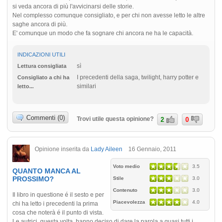
si veda ancora di più l'avvicinarsi delle storie.
Nel complesso comunque consigliato, e per chi non avesse letto le altre
saghe ancora di più.
E' comunque un modo che fa sognare chi ancora ne ha le capacità.
INDICAZIONI UTILI
sì
Lettura consigliata
I precedenti della saga, twilight, harry potter e
Consigliato a chi ha
similari
letto...
Commenti (0)
Trovi utile questa opinione?
2
0
Opinione inserita da
Lady Aileen
16 Gennaio, 2011
Voto medio
3.5
QUANTO MANCA AL
PROSSIMO?
Stile
3.0
Contenuto
3.0
Il libro in questione é il sesto e per
Piacevolezza
4.0
chi ha letto i precedenti la prima
cosa che noterà é il punto di vista.
Le autrici, questa volta, hanno deciso di dare la parola a quasi tutti i