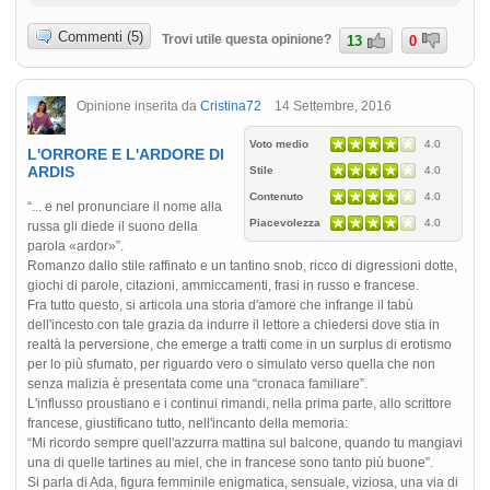
Commenti (5)
Trovi utile questa opinione?
13
0
Opinione inserita da
Cristina72
14 Settembre, 2016
Voto medio
4.0
L'ORRORE E L'ARDORE DI
ARDIS
Stile
4.0
Contenuto
4.0
“... e nel pronunciare il nome alla
Piacevolezza
4.0
russa gli diede il suono della
parola «ardor»”.
Romanzo dallo stile raffinato e un tantino snob, ricco di digressioni dotte,
giochi di parole, citazioni, ammiccamenti, frasi in russo e francese.
Fra tutto questo, si articola una storia d'amore che infrange il tabù
dell'incesto con tale grazia da indurre il lettore a chiedersi dove stia in
realtà la perversione, che emerge a tratti come in un surplus di erotismo
per lo più sfumato, per riguardo vero o simulato verso quella che non
senza malizia è presentata come una “cronaca familiare”.
L'influsso proustiano e i continui rimandi, nella prima parte, allo scrittore
francese, giustificano tutto, nell'incanto della memoria:
“Mi ricordo sempre quell'azzurra mattina sul balcone, quando tu mangiavi
una di quelle tartines au miel, che in francese sono tanto più buone”.
Si parla di Ada, figura femminile enigmatica, sensuale, viziosa, una via di