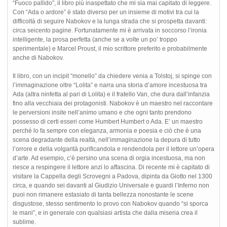
“Fuoco pallido”, il libro più inaspettato che mi sia mai capitato di leggere.
Con “Ada o ardore” è stato diverso per un insieme di motivi tra cui la
difficoltà di seguire Nabokov e la lunga strada che si prospetta davanti:
circa seicento pagine. Fortunatamente mi è arrivata in soccorso l’ironia
intelligente, la prosa perfetta (anche se a volte un po’ troppo
sperimentale) e Marcel Proust, il mio scrittore preferito e probabilmente
anche di Nabokov.
Il libro, con un incipit “monello” da chiedere venia a Tolstoj, si spinge con
l’immaginazione oltre “Lolita” e narra una storia d’amore incestuosa tra
Ada (altra ninfetta al pari di Lolita) e il fratello Van, che dura dall’infanzia
fino alla vecchiaia dei protagonisti. Nabokov è un maestro nel raccontare
le perversioni insite nell’animo umano e che ogni tanto prendono
possesso di certi esseri come Humbert Humbert o Ada. E’ un maestro
perché lo fa sempre con eleganza, armonia e poesia e ciò che è una
scena degradante della realtà, nell’immaginazione la depura di tutto
l’orrore e della volgarità purificandola e rendendola per il lettore un’opera
d’arte. Ad esempio, c’è persino una scena di orgia incestuosa, ma non
riesce a respingere il lettore anzi lo affascina. Di recente mi è capitato di
visitare la Cappella degli Scrovegni a Padova, dipinta da Giotto nel 1300
circa, e quando sei davanti al Giudizio Universale e guardi l’Inferno non
puoi non rimanere estasiato di tanta bellezza nonostante le scene
disgustose, stesso sentimento lo provo con Nabokov quando “si sporca
le mani”, e in generale con qualsiasi artista che dalla miseria crea il
sublime.