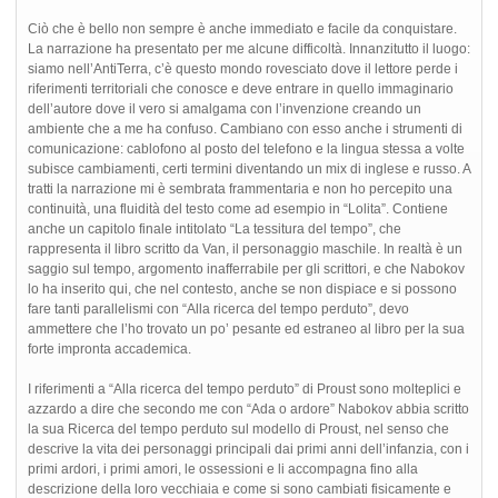
Ciò che è bello non sempre è anche immediato e facile da conquistare.
La narrazione ha presentato per me alcune difficoltà. Innanzitutto il luogo:
siamo nell’AntiTerra, c’è questo mondo rovesciato dove il lettore perde i
riferimenti territoriali che conosce e deve entrare in quello immaginario
dell’autore dove il vero si amalgama con l’invenzione creando un
ambiente che a me ha confuso. Cambiano con esso anche i strumenti di
comunicazione: cablofono al posto del telefono e la lingua stessa a volte
subisce cambiamenti, certi termini diventando un mix di inglese e russo. A
tratti la narrazione mi è sembrata frammentaria e non ho percepito una
continuità, una fluidità del testo come ad esempio in “Lolita”. Contiene
anche un capitolo finale intitolato “La tessitura del tempo”, che
rappresenta il libro scritto da Van, il personaggio maschile. In realtà è un
saggio sul tempo, argomento inafferrabile per gli scrittori, e che Nabokov
lo ha inserito qui, che nel contesto, anche se non dispiace e si possono
fare tanti parallelismi con “Alla ricerca del tempo perduto”, devo
ammettere che l’ho trovato un po’ pesante ed estraneo al libro per la sua
forte impronta accademica.
I riferimenti a “Alla ricerca del tempo perduto” di Proust sono molteplici e
azzardo a dire che secondo me con “Ada o ardore” Nabokov abbia scritto
la sua Ricerca del tempo perduto sul modello di Proust, nel senso che
descrive la vita dei personaggi principali dai primi anni dell’infanzia, con i
primi ardori, i primi amori, le ossessioni e li accompagna fino alla
descrizione della loro vecchiaia e come si sono cambiati fisicamente e