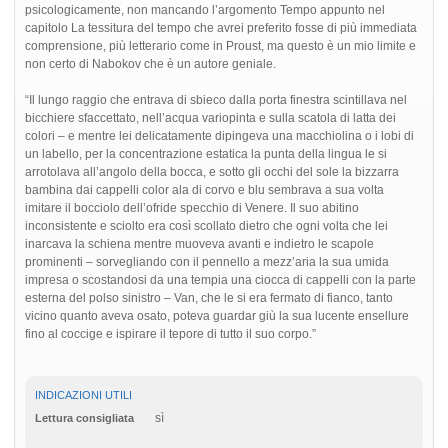
psicologicamente, non mancando l’argomento Tempo appunto nel
capitolo La tessitura del tempo che avrei preferito fosse di più immediata
comprensione, più letterario come in Proust, ma questo è un mio limite e
non certo di Nabokov che è un autore geniale.
“Il lungo raggio che entrava di sbieco dalla porta finestra scintillava nel
bicchiere sfaccettato, nell’acqua variopinta e sulla scatola di latta dei
colori – e mentre lei delicatamente dipingeva una macchiolina o i lobi di
un labello, per la concentrazione estatica la punta della lingua le si
arrotolava all’angolo della bocca, e sotto gli occhi del sole la bizzarra
bambina dai cappelli color ala di corvo e blu sembrava a sua volta
imitare il bocciolo dell’ofride specchio di Venere. Il suo abitino
inconsistente e sciolto era così scollato dietro che ogni volta che lei
inarcava la schiena mentre muoveva avanti e indietro le scapole
prominenti – sorvegliando con il pennello a mezz’aria la sua umida
impresa o scostandosi da una tempia una ciocca di cappelli con la parte
esterna del polso sinistro – Van, che le si era fermato di fianco, tanto
vicino quanto aveva osato, poteva guardar giù la sua lucente ensellure
fino al coccige e ispirare il tepore di tutto il suo corpo.”
INDICAZIONI UTILI
sì
Lettura consigliata