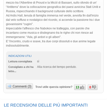
mezzo tra l'Albertine di Proust e la Micòl di Bassani, sullo sfondo di un'
“Antiterra” dove la collocazione geografica dei paesi avvicina Stati Uniti e
Russia, rispecchiando il background culturale dello scrittore.
Ad Ardis Hall, tenuta di famiglia immersa nel verde, avvolta fin dall'inizio
dal velo soffuso e nostalgico del ricordo, si accende la passione tra i due
giovanissimi “cugini”.
Impeccabile l'affresco che Nabokov ne tratteggia, con parole che
incantano come musica e disdegnano tra le righe chi non riesce ad
immergersene: “Ada, gli ardori e gli alberi”.
E' l'incontro, crudo e soave, tra due corpi dissoluti e due anime legate
indissolubilmente.
INDICAZIONI UTILI
sì
Lettura consigliata
Alla ricerca del tempo perduto.
Consigliato a chi ha
letto...
Commenti (3)
Trovi utile questa opinione?
13
0
LE RECENSIONI DELLE PIÙ IMPORTANTI