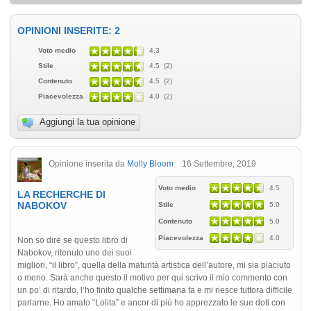
OPINIONI INSERITE: 2
Voto medio
4.3
Stile
4.5 (2)
Contenuto
4.5 (2)
Piacevolezza
4.0 (2)
Aggiungi la tua opinione
Opinione inserita da
Molly Bloom
16 Settembre, 2019
Voto medio
4.5
LA RECHERCHE DI
NABOKOV
Stile
5.0
Contenuto
5.0
Piacevolezza
4.0
Non so dire se questo libro di
Nabokov, ritenuto uno dei suoi
migliori, “il libro”, quella della maturità artistica dell’autore, mi sia piaciuto
o meno. Sarà anche questo il motivo per qui scrivo il mio commento con
un po’ di ritardo, l’ho finito qualche settimana fa e mi riesce tuttora difficile
parlarne. Ho amato “Lolita” e ancor di più ho apprezzato le sue doti con