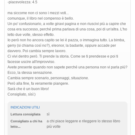
-piacevolezza: 4.5
ma siccome non ci sono i mezzi voti...
comunque, il libro nel compenso è bello.
Un po' confusionario, a volte giravi pagina e non riuscivi più a capire che
cosa era successo, perché prima parlava di una cosa, poi di un'altra. L'ho
letto due volte, stesso effetto.
Io però non ho ancora capito se lei è pazza, o immagina tutto. La bimba,
gerry (si chiama così no?), eleonor, la badante, oppure accade per
davvero. Poi cambia sempre lavoro.
Ci vivi dentro però. Ti prende la storia. Come se ti prendesse e poi ti
facesse uscire all'improvviso.
Avete presente quando non sapete perché una persona non vi parla più?
Ecco, la stessa sensazione.
Cambia sempre scenario, personaggi, situazione.
Però alla fine, fa veramente piangere.
Sarà che è un buon libro!
Consigliato, sìsì:)
INDICAZIONI UTILI
sì
Lettura consigliata
a chi piace leggere e rileggere lo stesso libro
Consigliato a chi ha
più volte
letto...