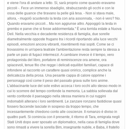
e viene l'ora di andare a letto. Sì, sarà proprio come quando eravamo
piccoli -. Fece un immenso sbadiglio, strabuzzando gli occhi e con le
ossa delle guance che tiravano la pelle già tesa. - Non si stava male,
allora, - mugolò scuotendo la testa con aria assonnata, - non è vero? No.
Quando eravamo piccoli... Ma non aggiunse altro. Appoggiò la testa in
grembo e parve che si fosse addormentata." È una torrida estate a Nuova
Deli. Nella vecchia e decadente residenza di famiglia, due sorelle
diametralmente opposte frugano tra i ricordi riportando alla luce vecchi
episodi, emozioni ancora vibranti, risentimenti mai sopiti. Come se ci
trovassimo in un'opera teatrale l'ambientazione resta sempre la stessa a
parte un paio di fugaci intermezzi. A cambiare invece è il tempo, vero
protagonista del libro, portatore di reminiscenze ora amene, ora
spiacevoli, tenue filo che regge i delicati equilibri familiari, capace di
infondere al racconto un carattere quasi onirico, complice anche la
delicatezza della prosa. Una pesante cappa di calore opprime i
personaggi così come il peso del passato grava sulle loro anime.
L'abbacinante luce del sole estivo acceca i loro occhi allo stesso modo in
cui lo scorrere del tempo confonde la memoria. La sabbia sollevata dal
vento confonde il paesaggio nella stessa maniera in cui ruggini
indomabili alterano i loro sentimenti. Le zanzare ronzano fastidiose quasi
fossero faccende lasciate in sospeso da troppo tempo, che
incessantemente chiedono conto alle coscienze. Il romanzo è diviso in
quattro parti. Si comincia con il presente, il ritorno di Tara, emigrata negli
Stati Uniti dopo aver sposato un diplomatico, nella casa di famiglia dove
sono rimasti a vivere la sorella Bim, insegnante nubile, e Baba, il fratello