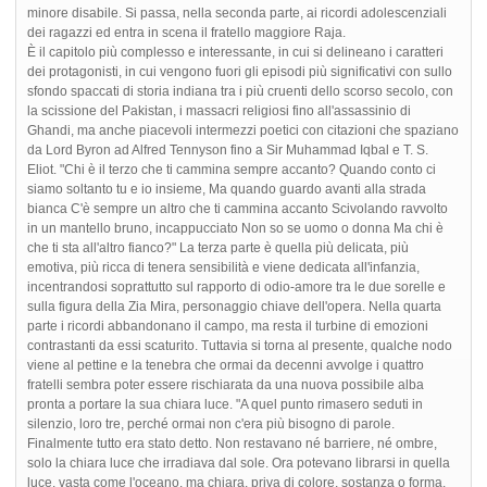
minore disabile. Si passa, nella seconda parte, ai ricordi adolescenziali
dei ragazzi ed entra in scena il fratello maggiore Raja.
È il capitolo più complesso e interessante, in cui si delineano i caratteri
dei protagonisti, in cui vengono fuori gli episodi più significativi con sullo
sfondo spaccati di storia indiana tra i più cruenti dello scorso secolo, con
la scissione del Pakistan, i massacri religiosi fino all'assassinio di
Ghandi, ma anche piacevoli intermezzi poetici con citazioni che spaziano
da Lord Byron ad Alfred Tennyson fino a Sir Muhammad Iqbal e T. S.
Eliot. "Chi è il terzo che ti cammina sempre accanto? Quando conto ci
siamo soltanto tu e io insieme, Ma quando guardo avanti alla strada
bianca C'è sempre un altro che ti cammina accanto Scivolando ravvolto
in un mantello bruno, incappucciato Non so se uomo o donna Ma chi è
che ti sta all'altro fianco?" La terza parte è quella più delicata, più
emotiva, più ricca di tenera sensibilità e viene dedicata all'infanzia,
incentrandosi soprattutto sul rapporto di odio-amore tra le due sorelle e
sulla figura della Zia Mira, personaggio chiave dell'opera. Nella quarta
parte i ricordi abbandonano il campo, ma resta il turbine di emozioni
contrastanti da essi scaturito. Tuttavia si torna al presente, qualche nodo
viene al pettine e la tenebra che ormai da decenni avvolge i quattro
fratelli sembra poter essere rischiarata da una nuova possibile alba
pronta a portare la sua chiara luce. "A quel punto rimasero seduti in
silenzio, loro tre, perché ormai non c'era più bisogno di parole.
Finalmente tutto era stato detto. Non restavano né barriere, né ombre,
solo la chiara luce che irradiava dal sole. Ora potevano librarsi in quella
luce, vasta come l'oceano, ma chiara, priva di colore, sostanza o forma.