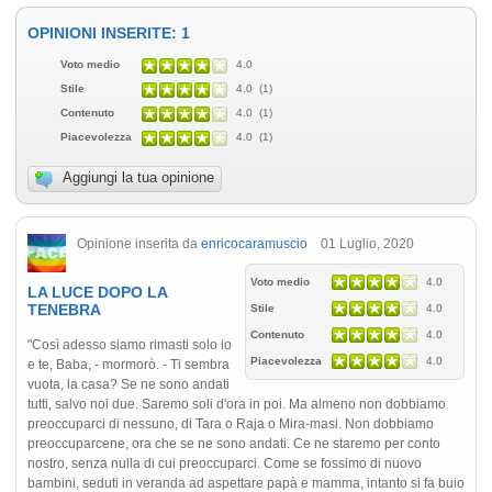
OPINIONI INSERITE: 1
Voto medio
4.0
Stile
4.0 (1)
Contenuto
4.0 (1)
Piacevolezza
4.0 (1)
Aggiungi la tua opinione
Opinione inserita da
enricocaramuscio
01 Luglio, 2020
Voto medio
4.0
LA LUCE DOPO LA
TENEBRA
Stile
4.0
Contenuto
4.0
"Così adesso siamo rimasti solo io
Piacevolezza
4.0
e te, Baba, - mormorò. - Ti sembra
vuota, la casa? Se ne sono andati
tutti, salvo noi due. Saremo soli d'ora in poi. Ma almeno non dobbiamo
preoccuparci di nessuno, di Tara o Raja o Mira-masi. Non dobbiamo
preoccuparcene, ora che se ne sono andati. Ce ne staremo per conto
nostro, senza nulla di cui preoccuparci. Come se fossimo di nuovo
bambini, seduti in veranda ad aspettare papà e mamma, intanto si fa buio