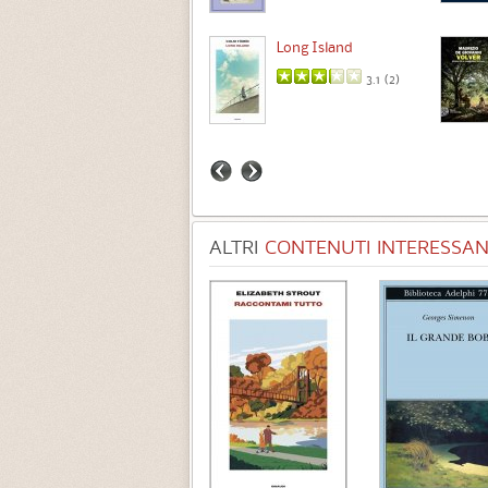
Intermezzo
Long Island
3.7 (
3
)
3.1 (
2
)
ALTRI
CONTENUTI INTERESSANT