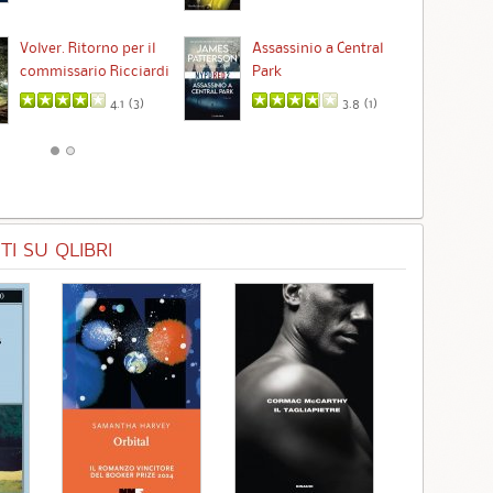
Ta
Volver. Ritorno per il
Assassinio a Central
commissario Ricciardi
Park
4.1 (
3
)
3.8 (
1
)
I SU QLIBRI