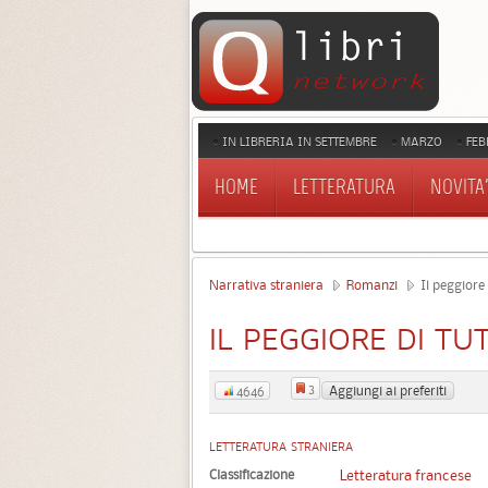
IN LIBRERIA IN SETTEMBRE
MARZO
FEB
HOME
LETTERATURA
NOVITA'
Narrativa straniera
Romanzi
Il peggiore d
IL PEGGIORE DI TUT
3
Aggiungi ai preferiti
4646
LETTERATURA STRANIERA
Classificazione
Letteratura francese