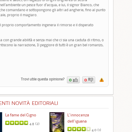
nell’ambiente un pesce fuor d’acqua, e lui, il signor Bianco, che
li che comandano e sottopongono gli altri ad angherie, fino al punto
cale, proprio il magiaro.
del proprio comportamento ingenera il rimorso e il disperato
ma con grande abilità e senza mai che ci sia una caduta di ritmo, o
ntiscono la narrazione, Il peggiore di tutti è un gran bel romanzo,
Trovi utile questa opinione?
0
0
NTI NOVITÀ EDITORIALI
La fame del Cigno
L'innocenza
Id
dell'iguana
4.8 (
2
)
4.0 (
1
)