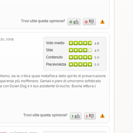
Trovi utile questa opinione?
0
0
zo, 2008
Voto medio
4.8
Stile
4.0
Contenuto
5.0
Piacevolezza
5.0
lismo, sia la critica quasi metafisica dello spirito di prevaricazione
parenza più inoffensivo. Geniali e pieni di umorismo sofisticato
ga con Dylan Dog e il suo assistente Groucho. Buona lettura:)
Trovi utile questa opinione?
1
1