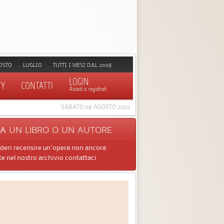
OSTO
LUGLIO
TUTTI I MESI DAL 2008
LOGIN
TY
CONTATTI
Accedi o registrati
SABATO 08 AGOSTO 2026
CA
UN LIBRO O UN AUTORE
ideri recensire un'opera non ancora
e nel nostro archivio contattaci