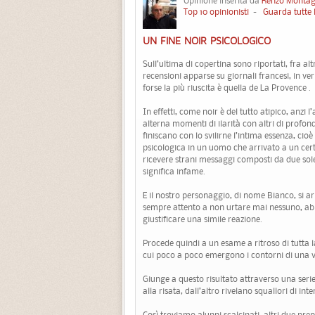
Opinione inserita da
Renzo Montag
Top 10 opinionisti
-
Guarda tutte 
UN FINE NOIR PSICOLOGICO
Sull’ultima di copertina sono riportati, fra altri
recensioni apparse su giornali francesi, in ve
forse la più riuscita è quella de La Provence .
In effetti, come noir è del tutto atipico, anzi 
alterna momenti di ilarità con altri di prof
finiscano con lo svilirne l’intima essenza, cio
psicologica in un uomo che arrivato a un cer
ricevere strani messaggi composti da due sole
significa infame.
E il nostro personaggio, di nome Bianco, si a
sempre attento a non urtare mai nessuno, ab
giustificare una simile reazione.
Procede quindi a un esame a ritroso di tutta l
cui poco a poco emergono i contorni di una v
Giunge a questo risultato attraverso una seri
alla risata, dall’altro rivelano squallori di i
Così troviamo alunni scalcinati, altri due prep