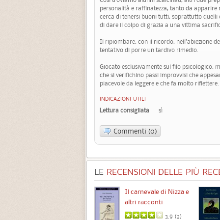
personalità e raffinatezza, tanto da apparire 
cerca di tenersi buoni tutti, soprattutto quel
di dare il colpo di grazia a una vittima sacrifi
Il ripiombare, con il ricordo, nell’abiezione 
tentativo di porre un tardivo rimedio.
Giocato esclusivamente sul filo psicologico, 
che si verifichino passi improvvisi che appesa
piacevole da leggere e che fa molto riflettere.
INDICAZIONI UTILI
Lettura consigliata
sì
Commenti (0)
LE
RECENSIONI DELLE PIÙ RECE
Chimere
Il carnevale di Nizza e
altri racconti
3.5 (
1
)
3.9 (
2
)