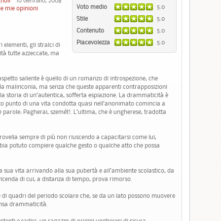
noli
10 Gennaio, 2008
Voto medio
5.0
le mie opinioni
Stile
5.0
Contenuto
5.0
Piacevolezza
5.0
 elementi, gli stralci di
rità tutte azzeccate, ma
l’aspetto saliente è quello di un romanzo di introspezione, che
onda malinconia, ma senza che queste apparenti contrapposizioni
è la storia di un’autentica, sofferta espiazione. La drammaticità è
to punto di una vita condotta quasi nell’anonimato comincia a
 parole: Pagherai, szemét!. L’ultima, che è ungherese, tradotta
rrovella sempre di più non riuscendo a capacitarsi come lui,
bia potuto compiere qualche gesto o qualche atto che possa
a sua vita arrivando alla sua pubertà e all’ambiente scolastico, da
icenda di cui, a distanza di tempo, prova rimorso.
e di quadri del periodo scolare che, se da un lato possono muovere
ntensa drammaticità.
otenti e sadici, un ragazzo di origini ungheresi di sicura