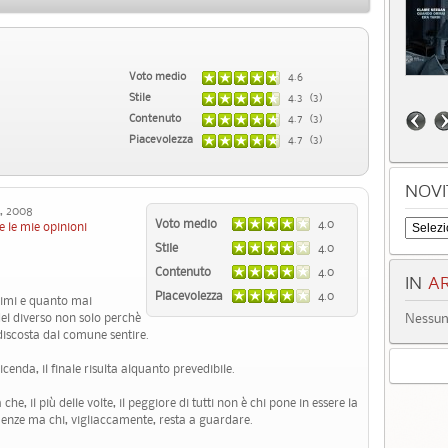
Voto medio
4.6
Stile
4.3 (3)
Contenuto
4.7 (3)
Piacevolezza
4.7 (3)
NOVI
 2008
Voto medio
4.0
e le mie opinioni
Stile
4.0
Contenuto
4.0
IN
AR
Piacevolezza
4.0
ssimi e quanto mai
Nessun 
del diverso non solo perchè
discosta dal comune sentire.
icenda, il finale risulta alquanto prevedibile.
 che, il più delle volte, il peggiore di tutti non è chi pone in essere la
uenze ma chi, vigliaccamente, resta a guardare.