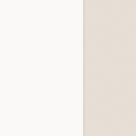
entità sconosciuta
Incastrati
Chime
3.3 (
1
)
3.8 (
1
)