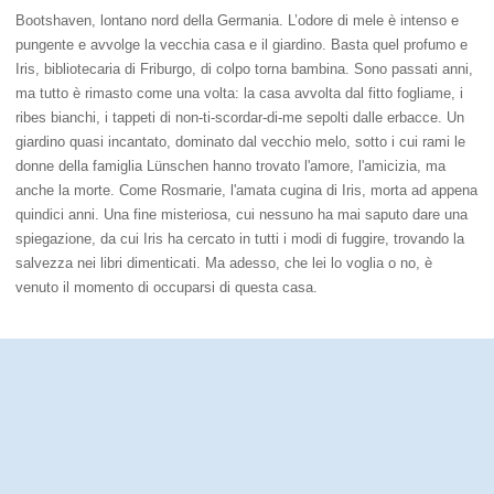
Bootshaven, lontano nord della Germania. L’odore di mele è intenso e
pungente e avvolge la vecchia casa e il giardino. Basta quel profumo e
Iris, bibliotecaria di Friburgo, di colpo torna bambina. Sono passati anni,
ma tutto è rimasto come una volta: la casa avvolta dal fitto fogliame, i
ribes bianchi, i tappeti di non-ti-scordar-di-me sepolti dalle erbacce. Un
giardino quasi incantato, dominato dal vecchio melo, sotto i cui rami le
donne della famiglia Lünschen hanno trovato l'amore, l'amicizia, ma
anche la morte. Come Rosmarie, l'amata cugina di Iris, morta ad appena
quindici anni. Una fine misteriosa, cui nessuno ha mai saputo dare una
spiegazione, da cui Iris ha cercato in tutti i modi di fuggire, trovando la
salvezza nei libri dimenticati. Ma adesso, che lei lo voglia o no, è
venuto il momento di occuparsi di questa casa.