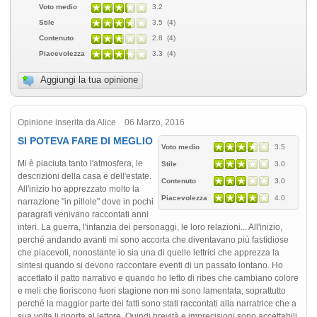
Voto medio
3.2
Stile
3.5 (4)
Contenuto
2.8 (4)
Piacevolezza
3.3 (4)
Aggiungi la tua opinione
Opinione inserita da Alice 06 Marzo, 2016
SI POTEVA FARE DI MEGLIO
Voto medio
3.5
Mi è piaciuta tanto l'atmosfera, le
Stile
3.0
descrizioni della casa e dell'estate.
Contenuto
3.0
All'inizio ho apprezzato molto la
Piacevolezza
4.0
narrazione "in pillole" dove in pochi
paragrafi venivano raccontati anni
interi. La guerra, l'infanzia dei personaggi, le loro relazioni... All'inizio,
perché andando avanti mi sono accorta che diventavano più fastidiose
che piacevoli, nonostante io sia una di quelle lettrici che apprezza la
sintesi quando si devono raccontare eventi di un passato lontano. Ho
accettato il patto narrativo e quando ho letto di ribes che cambiano colore
e meli che fioriscono fuori stagione non mi sono lamentata, soprattutto
perché la maggior parte dei fatti sono stati raccontati alla narratrice che a
sua volta li riporta al lettore. Quindi brevità e imprecisioni sono accettabili.