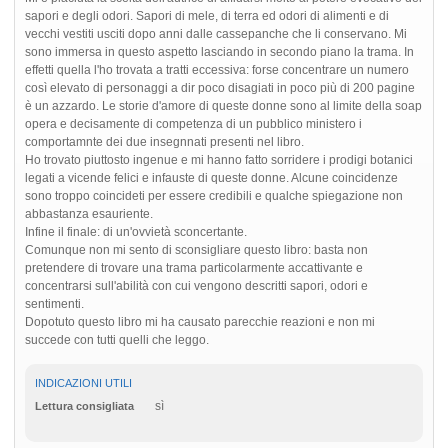
sapori e degli odori. Sapori di mele, di terra ed odori di alimenti e di
vecchi vestiti usciti dopo anni dalle cassepanche che li conservano. Mi
sono immersa in questo aspetto lasciando in secondo piano la trama. In
effetti quella l'ho trovata a tratti eccessiva: forse concentrare un numero
così elevato di personaggi a dir poco disagiati in poco più di 200 pagine
è un azzardo. Le storie d'amore di queste donne sono al limite della soap
opera e decisamente di competenza di un pubblico ministero i
comportamnte dei due insegnnati presenti nel libro.
Ho trovato piuttosto ingenue e mi hanno fatto sorridere i prodigi botanici
legati a vicende felici e infauste di queste donne. Alcune coincidenze
sono troppo coincideti per essere credibili e qualche spiegazione non
abbastanza esauriente.
Infine il finale: di un'ovvietà sconcertante.
Comunque non mi sento di sconsigliare questo libro: basta non
pretendere di trovare una trama particolarmente accattivante e
concentrarsi sull'abilità con cui vengono descritti sapori, odori e
sentimenti.
Dopotuto questo libro mi ha causato parecchie reazioni e non mi
succede con tutti quelli che leggo.
INDICAZIONI UTILI
sì
Lettura consigliata