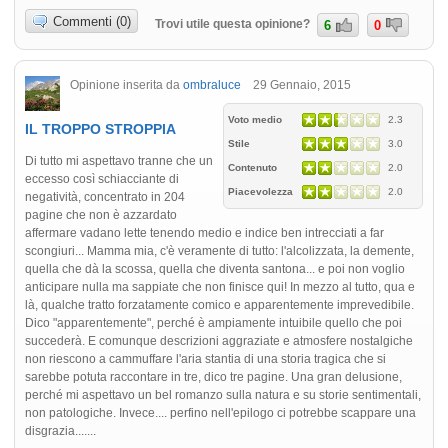
Commenti (0)
Trovi utile questa opinione?
6
0
Opinione inserita da
ombraluce
29 Gennaio, 2015
Voto medio
2.3
IL TROPPO STROPPIA
Stile
3.0
Di tutto mi aspettavo tranne che un
Contenuto
2.0
eccesso così schiacciante di
Piacevolezza
2.0
negatività, concentrato in 204
pagine che non è azzardato
affermare vadano lette tenendo medio e indice ben intrecciati a far
scongiuri... Mamma mia, c'è veramente di tutto: l'alcolizzata, la demente,
quella che dà la scossa, quella che diventa santona... e poi non voglio
anticipare nulla ma sappiate che non finisce qui! In mezzo al tutto, qua e
là, qualche tratto forzatamente comico e apparentemente imprevedibile.
Dico "apparentemente", perché è ampiamente intuibile quello che poi
succederà. E comunque descrizioni aggraziate e atmosfere nostalgiche
non riescono a cammuffare l'aria stantia di una storia tragica che si
sarebbe potuta raccontare in tre, dico tre pagine. Una gran delusione,
perché mi aspettavo un bel romanzo sulla natura e su storie sentimentali,
non patologiche. Invece.... perfino nell'epilogo ci potrebbe scappare una
disgrazia.......