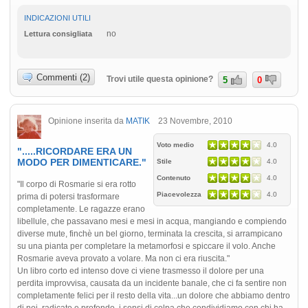
INDICAZIONI UTILI
no
Lettura consigliata
Commenti (2)
Trovi utile questa opinione?
5
0
Opinione inserita da
MATIK
23 Novembre, 2010
Voto medio
4.0
".....RICORDARE ERA UN
MODO PER DIMENTICARE."
Stile
4.0
Contenuto
4.0
"Il corpo di Rosmarie si era rotto
Piacevolezza
4.0
prima di potersi trasformare
completamente. Le ragazze erano
libellule, che passavano mesi e mesi in acqua, mangiando e compiendo
diverse mute, finchè un bel giorno, terminata la crescita, si arrampicano
su una pianta per completare la metamorfosi e spiccare il volo. Anche
Rosmarie aveva provato a volare. Ma non ci era riuscita."
Un libro corto ed intenso dove ci viene trasmesso il dolore per una
perdita improvvisa, causata da un incidente banale, che ci fa sentire non
completamente felici per il resto della vita...un dolore che abbiamo dentro
di noi, radicato e profondo, i sensi di colpa che condividiamo con chi ha