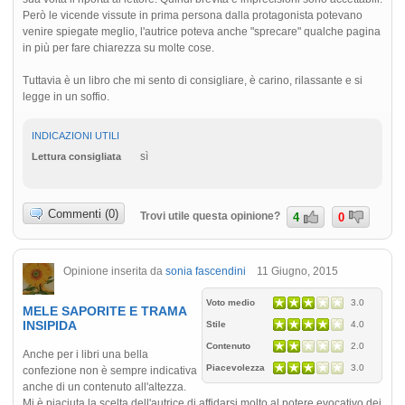
Però le vicende vissute in prima persona dalla protagonista potevano
venire spiegate meglio, l'autrice poteva anche "sprecare" qualche pagina
in più per fare chiarezza su molte cose.
Tuttavia è un libro che mi sento di consigliare, è carino, rilassante e si
legge in un soffio.
INDICAZIONI UTILI
sì
Lettura consigliata
Commenti (0)
Trovi utile questa opinione?
4
0
Opinione inserita da
sonia fascendini
11 Giugno, 2015
Voto medio
3.0
MELE SAPORITE E TRAMA
INSIPIDA
Stile
4.0
Contenuto
2.0
Anche per i libri una bella
Piacevolezza
3.0
confezione non è sempre indicativa
anche di un contenuto all'altezza.
Mi è piaciuta la scelta dell'autrice di affidarsi molto al potere evocativo dei