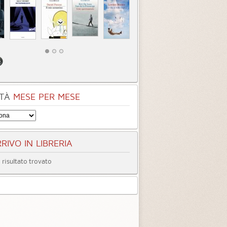
 donna mancina
L'ambulante
egoria:
Romanzi
Categoria:
Gialli, Thriller, Horror
3.1 (
2
)
1.8 (
1
)
TÀ
MESE PER MESE
RIVO IN LIBRERIA
risultato trovato