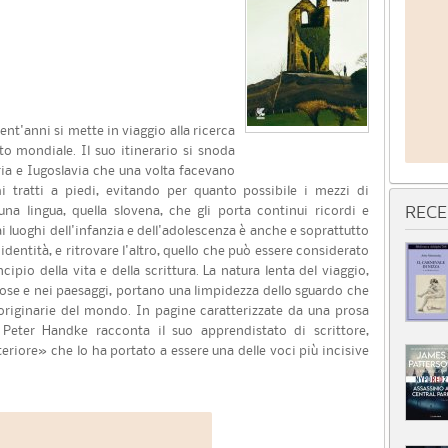
vent'anni si mette in viaggio alla ricerca
tto mondiale. Il suo itinerario si snoda
stria e Iugoslavia che una volta facevano
i tratti a piedi, evitando per quanto possibile i mezzi di
a lingua, quella slovena, che gli porta continui ricordi e
RECE
 ai luoghi dell'infanzia e dell'adolescenza è anche e soprattutto
 identità, e ritrovare l'altro, quello che può essere considerato
cipio della vita e della scrittura. La natura lenta del viaggio,
 cose e nei paesaggi, portano una limpidezza dello sguardo che
 originarie del mondo. In pagine caratterizzate da una prosa
, Peter Handke racconta il suo apprendistato di scrittore,
eriore» che lo ha portato a essere una delle voci più incisive