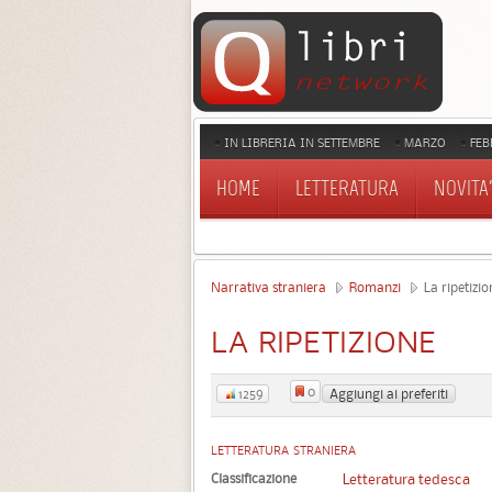
IN LIBRERIA IN SETTEMBRE
MARZO
FEB
HOME
LETTERATURA
NOVITA'
Narrativa straniera
Romanzi
La ripetizio
LA RIPETIZIONE
0
Aggiungi ai preferiti
1259
LETTERATURA STRANIERA
Classificazione
Letteratura tedesca