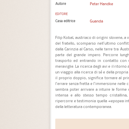
Autore
Peter Handke
EDITORE
Casa editrice
Guanda
Filip Kobal, austriaco di origini slovene, a 
del fratello, scomparso nell'ultimo confli
dalla Carinzia al Carso, nelle terre tra Au
parte del grande impero. Percorre lungh
trasporto ed entrando in contatto con un
meraviglie. La ricerca degli avi e il ritorno
un viaggio alla ricerca di sé e della propria
il proprio doppio, significa tornare al prin
l'errare senza fretta e l'immersione nelle
sembra poter arrivare a intuire le forme
intensa e allo stesso tempo cristallina
ripercorre e testimonia quella «epopea int
della letteratura contemporanea.