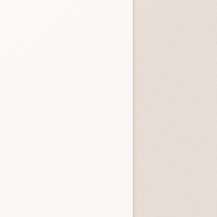
entità sconosciuta
Incastrati
Chime
3.3 (
1
)
3.8 (
1
)