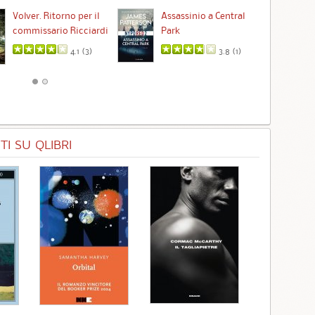
Ta
Volver. Ritorno per il
Assassinio a Central
commissario Ricciardi
Park
4.1 (
3
)
3.8 (
1
)
I SU QLIBRI