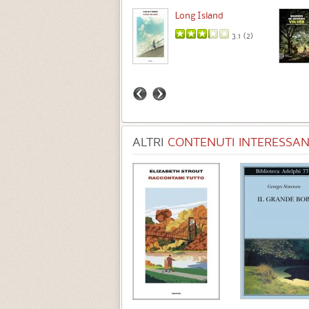
Intermezzo
Long Island
3.7 (
3
)
3.1 (
2
)
ALTRI
CONTENUTI INTERESSANT