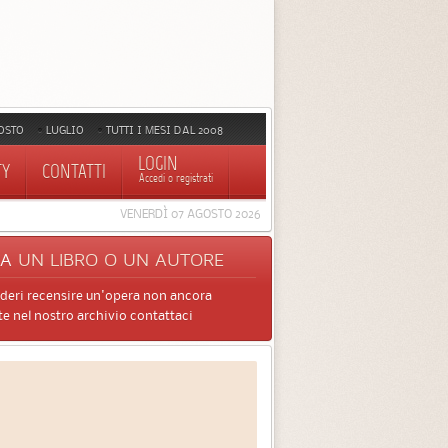
OSTO
LUGLIO
TUTTI I MESI DAL 2008
LOGIN
TY
CONTATTI
Accedi o registrati
VENERDÌ 07 AGOSTO 2026
CA
UN LIBRO O UN AUTORE
ideri recensire un'opera non ancora
e nel nostro archivio contattaci