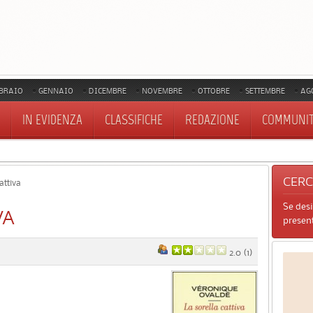
BRAIO
GENNAIO
DICEMBRE
NOVEMBRE
OTTOBRE
SETTEMBRE
AG
IN EVIDENZA
CLASSIFICHE
REDAZIONE
COMMUNI
CER
attiva
Se des
VA
present
2.0
(
1
)