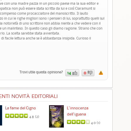
 vive con una madre pazza in un piccolo paese ma la sua editor e
patica non può essere stata scritta da lui e così Claramunt si
to compenso come procacciatore del manoscritto. Il lauto
n cui le righe migliori sono i pensieri di lui, soprattutto quelli sul
e la notorietà di uno scrittore non abbia niente a che vedere con il
ue un malinteso. In questo caso gli diamo ragione. Strano che con
rlo. La scelta sarebbe stata avventata.
di facile lettura anche se è abbastanza insipida. Curioso il
Trovi utile questa opinione?
14
0
NTI NOVITÀ EDITORIALI
La fame del Cigno
L'innocenza
Id
dell'iguana
4.8 (
2
)
4.0 (
1
)