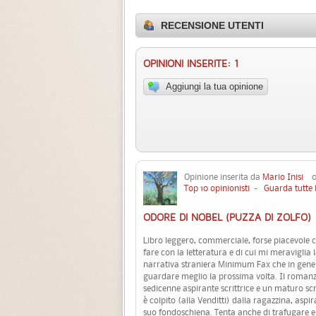
RECENSIONE UTENTI
OPINIONI INSERITE: 1
Aggiungi la tua opinione
Opinione inserita da
Mario Inisi
03
Top 10 opinionisti
-
Guarda tutte 
ODORE DI NOBEL (PUZZA DI ZOLFO)
Libro leggero, commerciale, forse piacevole 
fare con la letteratura e di cui mi meraviglia la
narrativa straniera Minimum Fax che in gene
guardare meglio la prossima volta. Il romanz
sedicenne aspirante scrittrice e un maturo s
è colpito (alla Venditti) dalla ragazzina, asp
suo fondoschiena. Tenta anche di trafugare e p