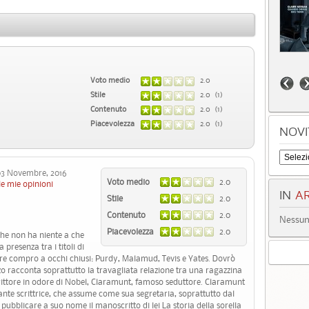
Voto medio
2.0
Stile
2.0 (1)
Contenuto
2.0 (1)
Piacevolezza
2.0 (1)
NOVI
 Novembre, 2016
Voto medio
2.0
le mie opinioni
IN
AR
Stile
2.0
Contenuto
2.0
Nessun 
Piacevolezza
2.0
che non ha niente a che
 presenza tra i titoli di
re compro a occhi chiusi: Purdy, Malamud, Tevis e Yates. Dovrò
o racconta soprattutto la travagliata relazione tra una ragazzina
crittore in odore di Nobel, Claramunt, famoso seduttore. Claramunt
irante scrittrice, che assume come sua segretaria, soprattutto dal
ubblicare a suo nome il manoscritto di lei La storia della sorella