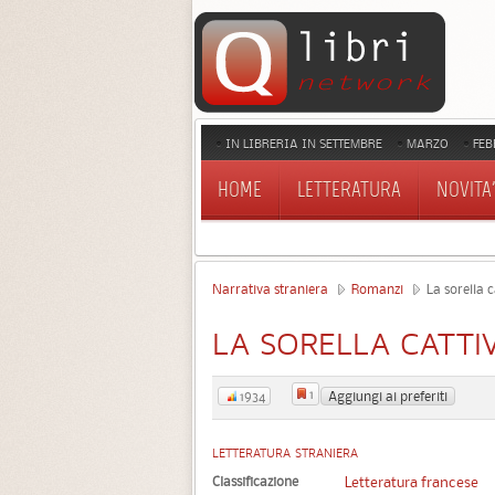
IN LIBRERIA IN SETTEMBRE
MARZO
FEB
HOME
LETTERATURA
NOVITA'
Narrativa straniera
Romanzi
La sorella c
LA SORELLA CATTI
1
Aggiungi ai preferiti
1934
LETTERATURA STRANIERA
Classificazione
Letteratura francese