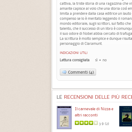
cattiva, la triste storia di una ragazzina che
amante capisce al volo che una storia così em
limita a prendere dalla casa editrice un lau
compenso se lo è meritato leggendo il romanzo i
mondo editoriale, sugli scrittori, sul fatto ch
talento, che il successo di un libro è comunq
il suo odore di Nobel abbia cercato di trafuga
La scrittura è molto semplice e dunque risulta 
personaggio di Claramunt.
INDICAZIONI UTILI
Lettura consigliata
sì
no
Commenti (4)
LE
RECENSIONI DELLE PIÙ RECE
Chimere
Il carnevale di Nizza e
altri racconti
3.5 (
1
)
3.9 (
2
)