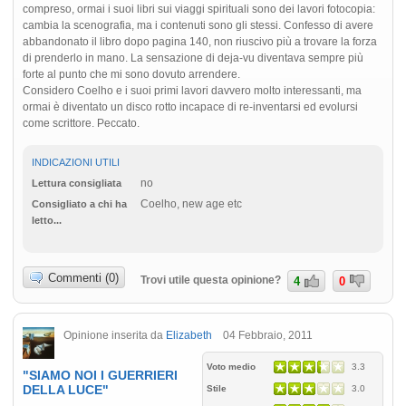
compreso, ormai i suoi libri sui viaggi spirituali sono dei lavori fotocopia:
cambia la scenografia, ma i contenuti sono gli stessi. Confesso di avere
abbandonato il libro dopo pagina 140, non riuscivo più a trovare la forza
di prenderlo in mano. La sensazione di deja-vu diventava sempre più
forte al punto che mi sono dovuto arrendere.
Considero Coelho e i suoi primi lavori davvero molto interessanti, ma
ormai è diventato un disco rotto incapace di re-inventarsi ed evolursi
come scrittore. Peccato.
INDICAZIONI UTILI
no
Lettura consigliata
Coelho, new age etc
Consigliato a chi ha
letto...
Commenti (0)
Trovi utile questa opinione?
4
0
Opinione inserita da
Elizabeth
04 Febbraio, 2011
Voto medio
3.3
"SIAMO NOI I GUERRIERI
DELLA LUCE"
Stile
3.0