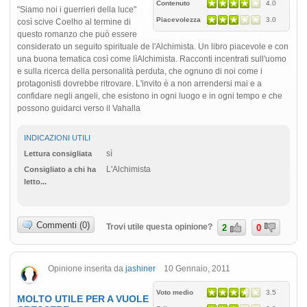
Contenuto
4.0
"Siamo noi i guerrieri della luce"
Piacevolezza
3.0
così scive Coelho al termine di
questo romanzo che può essere
considerato un seguito spirituale de l'Alchimista. Un libro piacevole e con
una buona tematica così come lìAlchimista. Racconti incentrati sull'uomo
e sulla ricerca della personalità perduta, che ognuno di noi come i
protagonisti dovrebbe ritrovare. L'invito è a non arrendersi mai e a
confidare negli angeli, che esistono in ogni luogo e in ogni tempo e che
possono guidarci verso il Vahalla
INDICAZIONI UTILI
sì
Lettura consigliata
L'Alchimista
Consigliato a chi ha
letto...
Commenti (0)
Trovi utile questa opinione?
2
0
Opinione inserita da
jashiner
10 Gennaio, 2011
Voto medio
3.5
MOLTO UTILE PER A VUOLE