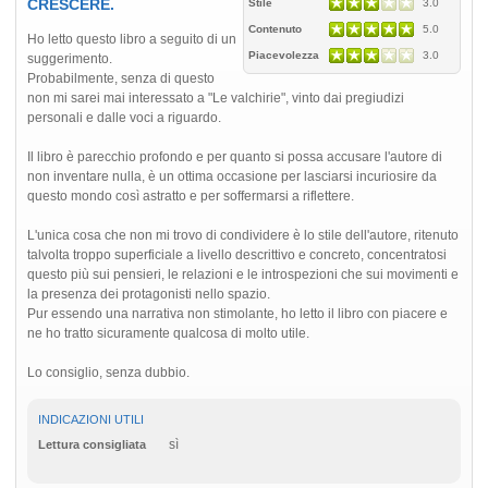
CRESCERE.
Stile
3.0
Contenuto
5.0
Ho letto questo libro a seguito di un
Piacevolezza
3.0
suggerimento.
Probabilmente, senza di questo
non mi sarei mai interessato a "Le valchirie", vinto dai pregiudizi
personali e dalle voci a riguardo.
Il libro è parecchio profondo e per quanto si possa accusare l'autore di
non inventare nulla, è un ottima occasione per lasciarsi incuriosire da
questo mondo così astratto e per soffermarsi a riflettere.
L'unica cosa che non mi trovo di condividere è lo stile dell'autore, ritenuto
talvolta troppo superficiale a livello descrittivo e concreto, concentratosi
questo più sui pensieri, le relazioni e le introspezioni che sui movimenti e
la presenza dei protagonisti nello spazio.
Pur essendo una narrativa non stimolante, ho letto il libro con piacere e
ne ho tratto sicuramente qualcosa di molto utile.
Lo consiglio, senza dubbio.
INDICAZIONI UTILI
sì
Lettura consigliata