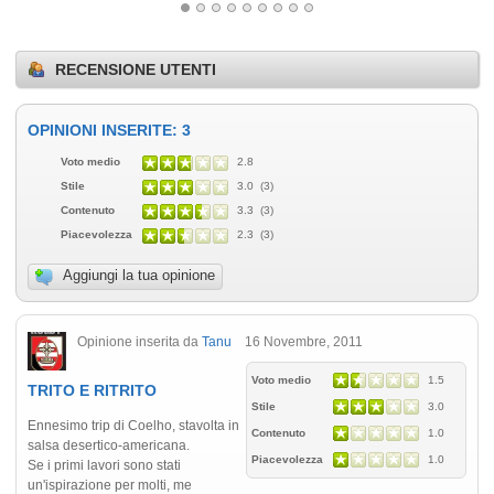
RECENSIONE UTENTI
OPINIONI INSERITE: 3
Voto medio
2.8
Stile
3.0 (3)
Contenuto
3.3 (3)
Piacevolezza
2.3 (3)
Aggiungi la tua opinione
Opinione inserita da
Tanu
16 Novembre, 2011
Voto medio
1.5
TRITO E RITRITO
Stile
3.0
Ennesimo trip di Coelho, stavolta in
Contenuto
1.0
salsa desertico-americana.
Piacevolezza
1.0
Se i primi lavori sono stati
un'ispirazione per molti, me