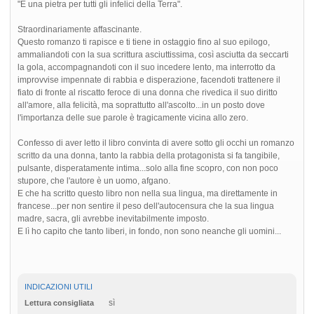
"È una pietra per tutti gli infelici della Terra".
Straordinariamente affascinante.
Questo romanzo ti rapisce e ti tiene in ostaggio fino al suo epilogo,
ammaliandoti con la sua scrittura asciuttissima, così asciutta da seccarti
la gola, accompagnandoti con il suo incedere lento, ma interrotto da
improvvise impennate di rabbia e disperazione, facendoti trattenere il
fiato di fronte al riscatto feroce di una donna che rivedica il suo diritto
all'amore, alla felicità, ma soprattutto all'ascolto...in un posto dove
l'importanza delle sue parole è tragicamente vicina allo zero.
Confesso di aver letto il libro convinta di avere sotto gli occhi un romanzo
scritto da una donna, tanto la rabbia della protagonista si fa tangibile,
pulsante, disperatamente intima...solo alla fine scopro, con non poco
stupore, che l'autore è un uomo, afgano.
E che ha scritto questo libro non nella sua lingua, ma direttamente in
francese...per non sentire il peso dell'autocensura che la sua lingua
madre, sacra, gli avrebbe inevitabilmente imposto.
E lì ho capito che tanto liberi, in fondo, non sono neanche gli uomini...
INDICAZIONI UTILI
sì
Lettura consigliata