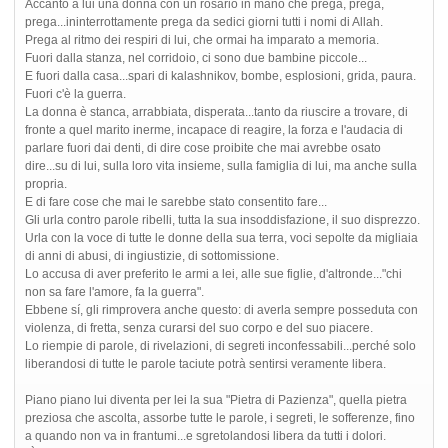
Accanto a lui una donna con un rosario in mano che prega, prega,
prega...ininterrottamente prega da sedici giorni tutti i nomi di Allah.
Prega al ritmo dei respiri di lui, che ormai ha imparato a memoria.
Fuori dalla stanza, nel corridoio, ci sono due bambine piccole...
E fuori dalla casa...spari di kalashnikov, bombe, esplosioni, grida, paura.
Fuori c'è la guerra.
La donna è stanca, arrabbiata, disperata...tanto da riuscire a trovare, di
fronte a quel marito inerme, incapace di reagire, la forza e l'audacia di
parlare fuori dai denti, di dire cose proibite che mai avrebbe osato
dire...su di lui, sulla loro vita insieme, sulla famiglia di lui, ma anche sulla
propria.
E di fare cose che mai le sarebbe stato consentito fare...
Gli urla contro parole ribelli, tutta la sua insoddisfazione, il suo disprezzo.
Urla con la voce di tutte le donne della sua terra, voci sepolte da migliaia
di anni di abusi, di ingiustizie, di sottomissione.
Lo accusa di aver preferito le armi a lei, alle sue figlie, d'altronde..."chi
non sa fare l'amore, fa la guerra".
Ebbene sí, gli rimprovera anche questo: di averla sempre posseduta con
violenza, di fretta, senza curarsi del suo corpo e del suo piacere.
Lo riempie di parole, di rivelazioni, di segreti inconfessabili...perché solo
liberandosi di tutte le parole taciute potrà sentirsi veramente libera.
Piano piano lui diventa per lei la sua "Pietra di Pazienza", quella pietra
preziosa che ascolta, assorbe tutte le parole, i segreti, le sofferenze, fino
a quando non va in frantumi...e sgretolandosi libera da tutti i dolori.