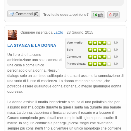
Commenti (0)
Trovi utile questa opinione?
14
0
Opinione inserita da
LaClo
23 Giugno, 2015
Voto medio
4.0
LA STANZA E LA DONNA
Stile
4.0
Un libro che ha come
Contenuto
4.0
ambientazione una sola camera di
Piacevolezza
4.0
una casa e come unico
personaggio una donna. Nessun
dialogo solo un continuo soliloquio che a tratti assume la connotazione di
una sorta di flusso di coscienza. La donna che non ha nome, che
potrebbe essere qualunque donna afghana, o meglio qualunque donna
oppressa.
La donna assiste il marito incosciente a causa di una pallottola che per
assurdo non l'ha colpito durante la guerra santa ma durante una banale
rissa. La donna, dapprima si limita a recitare il rosario e a leggere il
Corano compiendo gesti rituali che compie tutti i giorni per accudire il
marito. In seguito comincia a parlargli, piccoli sfoghi che diventano
sempre più consistenti fino a diventare un unico monologo che contiene