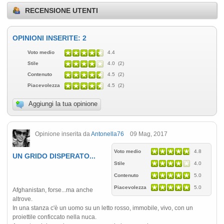
RECENSIONE UTENTI
OPINIONI INSERITE: 2
Voto medio
4.4
Stile
4.0 (2)
Contenuto
4.5 (2)
Piacevolezza
4.5 (2)
Aggiungi la tua opinione
Opinione inserita da
Antonella76
09 Mag, 2017
Voto medio
4.8
UN GRIDO DISPERATO...
Stile
4.0
Contenuto
5.0
Piacevolezza
5.0
Afghanistan, forse...ma anche
altrove.
In una stanza c'è un uomo su un letto rosso, immobile, vivo, con un
proiettile conficcato nella nuca.