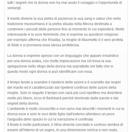
tutti i segreti che la donna non ha mai avuto il coraggio o l'opportunità di
svelargli.
Il marito diviene la sua pietra di pazienza la sua sang e sabur che nella
tradizione mussulmana è la pietra situata nella Mecca destinata a
contenere i peccati delle persone fino al momento in cui esploderà. Molto
interessante è la voce femminile che si esprime su questioni religiose:
per esempio afferma che Khadija, la moglie di Maometto è il vero profeta
di Allah e si proclama essa stessa profetessa.
La donna si esprime spesso con un linguaggio che appare irrealistico
per una donna araba, con molte imprecazioni ma ciò trova la sua
spiegazione nello sfogo della donna ma soprattutto nel fatto che in
questo modo ogni donna si può identificare con essa.
Il tempo tende a scandire il ripetersi delle azioni e è scandito dai respiri
del marito ed è caratterizzato dal ripetersi continuo delle azioni della
moglie. Solo in seguito il tempo non sarà più così ripetitivo ma diventerà
molto più libero, ricco di flashback perché dominato dalle parole e dai
segreti della donna.
L'ambiente è molto circoscritto e non sono mai descritti i momenti in cui la
donna esce e solo le voci delle figlie dall'esterno allentano un poco
l'angustia dello spazio in cui la narrazione è confinata
Il finale è molto particolare, il ritmo diventa concitato e confuso sembra di
essere all'interno di un sogno, in una dimensione onirica e non reale,