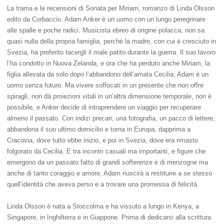
La trama e le recensioni di Sonata per Miriam, romanzo di Linda Olsson
edito da Corbaccio. Adam Anker è un uomo con un lungo peregrinare
alle spalle e poche radici. Musicista ebreo di origine polacca, non sa
quasi nulla della propria famiglia, perché la madre, con cui è cresciuto in
Svezia, ha preferito tacergli il male patito durante la guerra. Il suo lavoro
l’ha condotto in Nuova Zelanda, e ora che ha perduto anche Miriam, la
figlia allevata da solo dopo l’abbandono dell’amata Cecilia, Adam è un
uomo senza futuro. Ma vivere soffocati in un presente che non offre
spiragli, non dà proiezioni vitali in un’altra dimensione temporale, non è
possibile, e Anker decide di intraprendere un viaggio per recuperare
almeno il passato. Con indizi precari, una fotografia, un pacco di lettere,
abbandona il suo ultimo domicilio e torna in Europa, dapprima a
Cracovia, dove tutto ebbe inizio, e poi in Svezia, dove era rimasto
folgorato da Cecilia. E tra incontri casuali ma importanti, e figure che
emergono da un passato fatto di grandi sofferenze e di menzogne ma
anche di tanto coraggio e amore, Adam riuscirà a restituire a se stesso
quell’identità che aveva perso e a trovare una promessa di felicità.
Linda Olsson è nata a Stoccolma e ha vissuto a lungo in Kenya, a
Singapore, in Inghilterra e in Giappone. Prima di dedicarsi alla scrittura