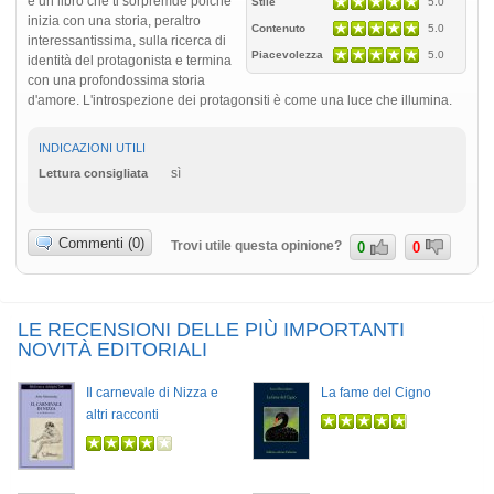
è un libro che ti sorpremde poichè
Stile
5.0
inizia con una storia, peraltro
Contenuto
5.0
interessantissima, sulla ricerca di
Piacevolezza
5.0
identità del protagonista e termina
con una profondossima storia
d'amore. L'introspezione dei protagonsiti è come una luce che illumina.
INDICAZIONI UTILI
sì
Lettura consigliata
Commenti (0)
Trovi utile questa opinione?
0
0
LE RECENSIONI DELLE PIÙ IMPORTANTI
NOVITÀ EDITORIALI
Il carnevale di Nizza e
La fame del Cigno
altri racconti