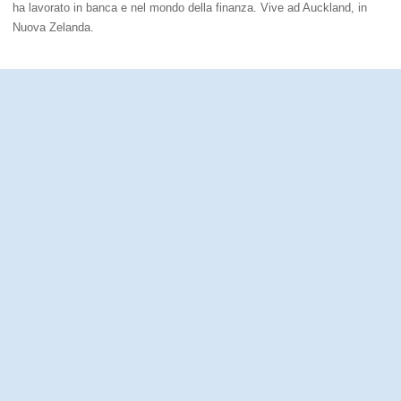
ha lavorato in banca e nel mondo della finanza. Vive ad Auckland, in
Nuova Zelanda.