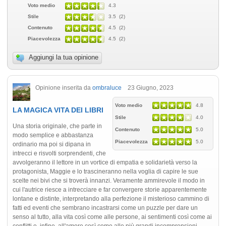
Voto medio
4.3
Stile
3.5 (2)
Contenuto
4.5 (2)
Piacevolezza
4.5 (2)
Aggiungi la tua opinione
Opinione inserita da
ombraluce
23 Giugno, 2023
Voto medio
4.8
LA MAGICA VITA DEI LIBRI
Stile
4.0
Una storia originale, che parte in
Contenuto
5.0
modo semplice e abbastanza
Piacevolezza
5.0
ordinario ma poi si dipana in
intrecci e risvolti sorprendenti, che
avvolgeranno il lettore in un vortice di empatia e solidarietà verso la
protagonista, Maggie e lo trascineranno nella voglia di capire le sue
scelte nei bivi che si troverà innanzi. Veramente ammirevole il modo in
cui l'autrice riesce a intrecciare e far convergere storie apparentemente
lontane e distinte, interpretando alla perfezione il misterioso cammino di
fatti ed eventi che sembrano incastrarsi come un puzzle per dare un
senso al tutto, alla vita così come alle persone, ai sentimenti così come ai
conflitti e, infine, all'amore così come alle più grandi incomprensioni.