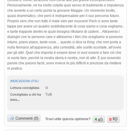
Personalmente, mi ha molto colpito quel senso di tradimento e impotenza
che avverte a un certo punto la giovane Maggie. Un momento brutto,
quasi drammatico, che però è indispensabile per il suo percorso futuro.
Proprio vero che non tutto il male vien per nuocere! Però ci sono tante
tappe per avere un quadro soddisfacente di cosa siamo e cosa vogliamo,
e tante trappole dentro le quali bisogna rifiutarsi di cadere... Attraverso i
dialoghi con le persone care e attraverso i libri che scegliamo si possono
intuire, piano piano, tante cose.... questo ci dice la King: che non porta a
nulla fermarsi all'apparenza, alla comodità, alle scelte scontate, all'ovvio
per gli altri. Quel che importa è essere dove si vuol essere e fare ciò che
si vuole fare, perchè la nostra storia è nostra, non di altri. E pur essendo
parole che paiono facili, sono invece le più difficili e preziose da mettere
in pratica.
INDICAZIONI UTILI
sì
Lettura consigliata
Tutti
Consigliato a chi ha
letto...
Commenti (0)
Trovi utile questa opinione?
4
0