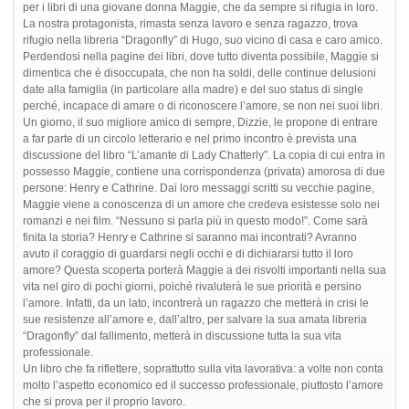
per i libri di una giovane donna Maggie, che da sempre si rifugia in loro.
La nostra protagonista, rimasta senza lavoro e senza ragazzo, trova
rifugio nella libreria “Dragonfly” di Hugo, suo vicino di casa e caro amico.
Perdendosi nella pagine dei libri, dove tutto diventa possibile, Maggie si
dimentica che è disoccupata, che non ha soldi, delle continue delusioni
date alla famiglia (in particolare alla madre) e del suo status di single
perché, incapace di amare o di riconoscere l’amore, se non nei suoi libri.
Un giorno, il suo migliore amico di sempre, Dizzie, le propone di entrare
a far parte di un circolo letterario e nel primo incontro è prevista una
discussione del libro “L’amante di Lady Chatterly”. La copia di cui entra in
possesso Maggie, contiene una corrispondenza (privata) amorosa di due
persone: Henry e Cathrine. Dai loro messaggi scritti su vecchie pagine,
Maggie viene a conoscenza di un amore che credeva esistesse solo nei
romanzi e nei film. “Nessuno si parla più in questo modo!”. Come sarà
finita la storia? Henry e Cathrine si saranno mai incontrati? Avranno
avuto il coraggio di guardarsi negli occhi e di dichiararsi tutto il loro
amore? Questa scoperta porterà Maggie a dei risvolti importanti nella sua
vita nel giro di pochi giorni, poiché rivaluterà le sue priorità e persino
l’amore. Infatti, da un lato, incontrerà un ragazzo che metterà in crisi le
sue resistenze all’amore e, dall’altro, per salvare la sua amata libreria
“Dragonfly” dal fallimento, metterà in discussione tutta la sua vita
professionale.
Un libro che fa riflettere, soprattutto sulla vita lavorativa: a volte non conta
molto l’aspetto economico ed il successo professionale, piuttosto l’amore
che si prova per il proprio lavoro.