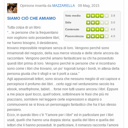
Opinione inserita da
MAZZARELLA
09 Mag, 2015
Voto medio
3.8
SIAMO CIÒ CHE AMIAMO
Stile
3.0
Tutta colpa di un libro:
Contenuto
4.0
“…le persone che la frequentano
Piacevolezza
4.0
non vogliono solo possedere libri;
ne hanno bisogno, li desiderano,
trovano impossibile respirare senza di loro. Vengono perché sono
innamorati del negozio, della sua merce vissuta e delle storie ancora da
raccontare. Vengono perché amano fantasticare su chi ha posseduto
questi libri prima di loro. Vengono perché le persone che vi incontrano
sono come i libri che trovano, un po’ logorati lungo i bordi, in attesa della
persona giusta che li sfogli e se li porti a casa.”
Agli appassionati lettori, sono sicura che nessuno meglio di voi capisce e
percepisce il profumo dei libri…certo oggi nel ventunesimo secolo tra
ebook, smarthphone, tablet… forse non tutti usano ancora i libri. Eppure
a me piace quel tocco, quell’odore, sottolineare le frasi che più mi
piacciano, sorridere nel leggere certe espressioni e stupirsi o
commuoversi se si trova un personaggio fantastico che ha il tuo stesso
pensiero.
Ecco, in questo libro c’è “l’amore per i libri” ed in particolare per i libri
usati, quelli che hanno una doppia storia: quella del libro e quella dei
lettori che li hanno posseduti. In particolare, il romanzo racconta l’amore