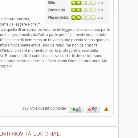
Stile
2.0
Contenuto
2.0
Piacevolezza
2.0
 tentato suicidio,
 come da leggere e che mi
rò è quello di un romanzo veramente leggero, che, se da una parte
re molto agevolmente, dall’altra parte però è talmente impalpabile
ato” che non dà nemmeno un brivido o una piccola scossa quando
lettura tipicamente estiva, solo da relax, ma non da crescita
all’inizio, cioè nel momento in cui la protagonista esce dalla
a. E’ buono tutto il contorno, nel senso che le descrizioni sono
ono ottimamente il contesto e favoriscono l’immedesimazione. Ma
mozioni.
Trovi utile questa opinione?
15
0
NTI NOVITÀ EDITORIALI