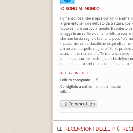
IO SONO AL MONDO
Romanzo rosa, che si apre con un dramma, un
argomento sempre delicato da trattare, così
tocca sempre particolarmente. Il contesto pe
si legge in un soffio e quindi la lettura scor
che non lascia segno e talmente poco “pium
ti passa vicino. Lo classificherei quindi come 
personale. L’aspetto migliore è forse proprio 
situazione di rischio ed afferma la sua presenz
talmente accurate e dettagliate che definisc
non mi ha dato sentimenti, non mi ha dato e
INDICAZIONI UTILI
Lettura consigliata
sì
Consigliato a chi ha
solo per l'estate
letto...
Commenti (0)
LE
RECENSIONI DELLE PIÙ RECE