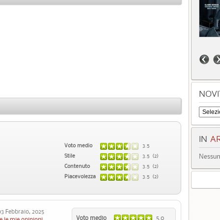
NOVI
IN
AR
Voto medio
3.5
Nessun 
Stile
3.5 (2)
Contenuto
3.5 (2)
Piacevolezza
3.5 (2)
 Febbraio, 2025
Voto medio
5.0
e le mie opinioni