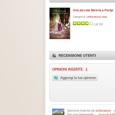
Una piccola libreria a Parigi
Categoria:
Letteratura rosa
3.8 (
5
)
RECENSIONE UTENTI
OPINIONI INSERITE: 2
Aggiungi la tua opinione
Opinione inserita da
ombraluce
03
Top 500 Opinionisti
-
Guarda tutt