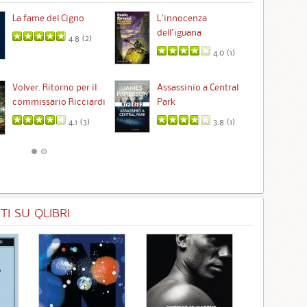
La fame del Cigno
L'innocenza
Id
dell'iguana
4.8 (
2
)
4.0 (
1
)
Ta
Volver. Ritorno per il
Assassinio a Central
commissario Ricciardi
Park
4.1 (
3
)
3.8 (
1
)
I SU QLIBRI