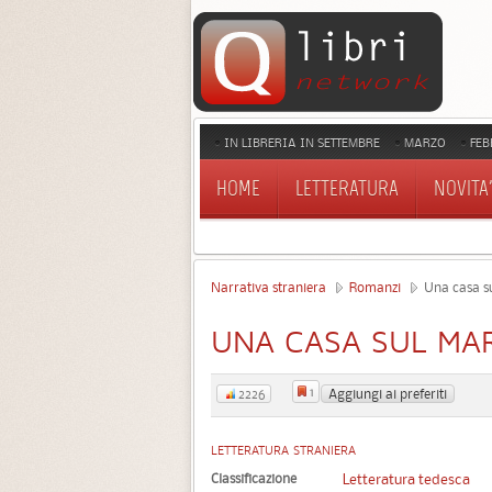
IN LIBRERIA IN SETTEMBRE
MARZO
FEB
HOME
LETTERATURA
NOVITA'
Narrativa straniera
Romanzi
Una casa su
UNA CASA SUL MA
1
Aggiungi ai preferiti
2226
LETTERATURA STRANIERA
Classificazione
Letteratura tedesca