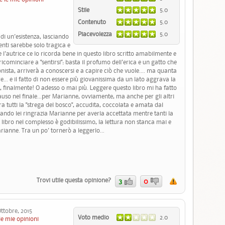
Stile
5.0
Contenuto
5.0
Piacevolezza
5.0
 di un'esistenza, lasciando
enti sarebbe solo tragica e
e l'autrice ce lo ricorda bene in questo libro scritto amabilmente e
cominciare a "sentirsi": basta il profumo dell'erica e un gatto che
onista, arriverà a conoscersi e a capire ciò che vuole.... ma quanta
e... e il fatto di non essere più giovanissima da un lato aggrava la
e, finalmente! O adesso o mai più. Leggere questo libro mi ha fatto
auso nel finale...per Marianne, ovviamente, ma anche per gli altri
a tutti la "strega del bosco", accudita, coccolata e amata dal
ndo lei ringrazia Marianne per averla accettata mentre tanti la
 libro nel complesso è godibilissimo, la lettura non stanca mai e
rianne. Tra un po' tornerò a leggerlo...
Trovi utile questa opinione?
3
0
tobre, 2015
Voto medio
2.0
le mie opinioni