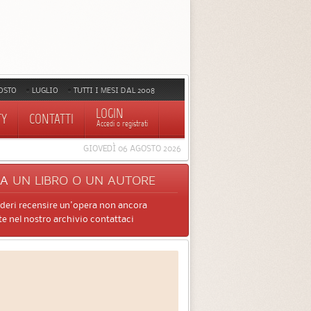
OSTO
LUGLIO
TUTTI I MESI DAL 2008
LOGIN
TY
CONTATTI
Accedi o registrati
GIOVEDÌ 06 AGOSTO 2026
CA
UN LIBRO O UN AUTORE
ideri recensire un'opera non ancora
e nel nostro archivio contattaci