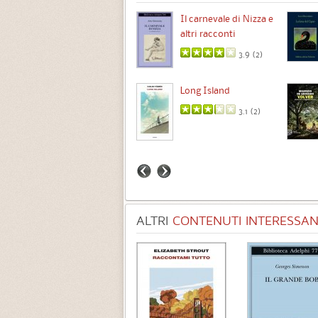
Chimere
Il carnevale di Nizza e
altri racconti
3.5 (
1
)
3.9 (
2
)
Intermezzo
Long Island
3.7 (
3
)
3.1 (
2
)
ALTRI
CONTENUTI INTERESSANT