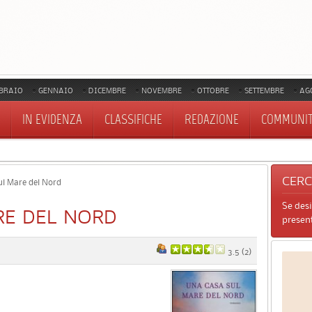
BRAIO
GENNAIO
DICEMBRE
NOVEMBRE
OTTOBRE
SETTEMBRE
AG
IN EVIDENZA
CLASSIFICHE
REDAZIONE
COMMUNI
CER
l Mare del Nord
Se des
RE DEL NORD
present
3.5
(
2
)