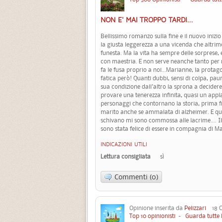
NON E' MAI TROPPO TARDI...
Bellissimo romanzo sulla fine e il nuovo inizio
la giusta leggerezza a una vicenda che altrim
funesta. Ma la vita ha sempre delle sorprese, 
con maestria. E non serve neanche tanto per ri
fa le fusa proprio a noi...Marianne, la protag
fatica però! Quanti dubbi, sensi di colpa, paur
sua condizione dall'altro la sprona a decider
provare una tenerezza infinita, quasi un appl
personaggi che contornano la storia, prima fr
marito anche se ammalata di alzheimer. E qua
schivano mi sono commossa alle lacrime.... Il
sono stata felice di essere in compagnia di Ma
INDICAZIONI UTILI
Lettura consigliata
sì
Commenti (0)
Opinione inserita da
Pelizzari
18 Ot
Top 10 opinionisti
-
Guarda tutte 