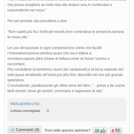
che posso scegliere se nella mia vita restare una,/o continuare a
nascondermi nel rosso.”
Per poi arrivare alla penultima a dire:
“Non capitò,più fra i limiti dei mondi,/non contestava le presenze,/amava
le rosse,vite.”
Un uso del passato in ogni composizione credo che faciliti
l’immedesimazione:sembra quasi che sia il lettore a
ricordare,oppure,altra chiave di lettura,come se fosse l’anima a
raccontare.
Filo conduttore la bambina,i suoni dei campanelli,e la forza naturale del
sole,quasi arrabbiato all’inizio,poi,alla fine, descritto nel suo più grande
splendore.
Concludendo, parafrasando gli ultimi versi del libro, “…prese a far uscire
tanti mondi,/ dove gli uomini ,correvano e sapevano di vita”.
INDICAZIONI UTILI
sì
Lettura consigliata
Commenti (4)
Trovi utile questa opinione?
15
0