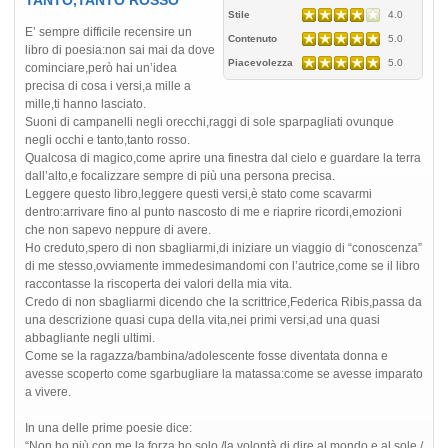
Stile
4.0
E’ sempre difficile recensire un
Contenuto
5.0
libro di poesia:non sai mai da dove
Piacevolezza
5.0
cominciare,però hai un’idea
precisa di cosa i versi,a mille a
mille,ti hanno lasciato.
Suoni di campanelli negli orecchi,raggi di sole sparpagliati ovunque
negli occhi e tanto,tanto rosso.
Qualcosa di magico,come aprire una finestra dal cielo e guardare la terra
dall’alto,e focalizzare sempre di più una persona precisa.
Leggere questo libro,leggere questi versi,è stato come scavarmi
dentro:arrivare fino al punto nascosto di me e riaprire ricordi,emozioni
che non sapevo neppure di avere.
Ho creduto,spero di non sbagliarmi,di iniziare un viaggio di “conoscenza”
di me stesso,ovviamente immedesimandomi con l’autrice,come se il libro
raccontasse la riscoperta dei valori della mia vita.
Credo di non sbagliarmi dicendo che la scrittrice,Federica Ribis,passa da
una descrizione quasi cupa della vita,nei primi versi,ad una quasi
abbagliante negli ultimi.
Come se la ragazza/bambina/adolescente fosse diventata donna e
avesse scoperto come sgarbugliare la matassa:come se avesse imparato
a vivere.
In una delle prime poesie dice:
“Non ho più con me la forza,ho solo,/la volontà di dire al mondo e al sole,/