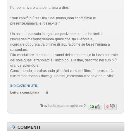
Per poi arrivare alla penultima a dire:
“Non capitò,più fra i limiti dei mondi,/non contestava le
presenze,/amava le rosse,vite.”
Un uso del passato in ogni composizione credo che faciliti
l’immedesimazione:sembra quasi che sia il lettore a
ricordare,oppure,altra chiave di lettura,come se fosse l’anima a
raccontare.
Filo conduttore la bambina,i suoni dei campanelli,e la forza naturale
del sole,quasi arrabbiato all’inizio,poi,alla fine, descritto nel suo più
grande splendore.
Concludendo, parafrasando gli ultimi versi del libro, “…prese a far
uscire tanti mondi,/ dove gli uomini ,correvano e sapevano di vita”.
INDICAZIONI UTILI
sì
Lettura consigliata
Trovi utile questa opinione?
15
0
COMMENTI