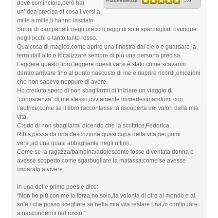
Piacevolezza
5.0
dove cominciare,però hai
un’idea precisa di cosa i versi,a
mille a mille,ti hanno lasciato.
Suoni di campanelli negli orecchi,raggi di sole sparpagliati ovunque
negli occhi e tanto,tanto rosso.
Qualcosa di magico,come aprire una finestra dal cielo e guardare la
terra dall’alto,e focalizzare sempre di più una persona precisa.
Leggere questo libro,leggere questi versi,è stato come scavarmi
dentro:arrivare fino al punto nascosto di me e riaprire ricordi,emozioni
che non sapevo neppure di avere.
Ho creduto,spero di non sbagliarmi,di iniziare un viaggio di
“conoscenza” di me stesso,ovviamente immedesimandomi con
l’autrice,come se il libro raccontasse la riscoperta dei valori della mia
vita.
Credo di non sbagliarmi dicendo che la scrittrice,Federica
Ribis,passa da una descrizione quasi cupa della vita,nei primi
versi,ad una quasi abbagliante negli ultimi.
Come se la ragazza/bambina/adolescente fosse diventata donna e
avesse scoperto come sgarbugliare la matassa:come se avesse
imparato a vivere.
In una delle prime poesie dice:
“Non ho più con me la forza,ho solo,/la volontà di dire al mondo e al
sole,/ che posso scegliere se nella mia vita restare una,/o continuare
a nascondermi nel rosso.”