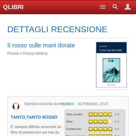
QLIBRI
DETTAGLI RECENSIONE
Il rosso sulle mani dorate
Poesia » Poesia italiana
Opinione inserita da
mikyfalco
03 Febbraio, 2014
Voto medio
4.8
TANTO,TANTO ROSSO
Stile
4.0
E’ sempre difficile recensire un
Contenuto
5.0
libro di poesia:non sai mai da