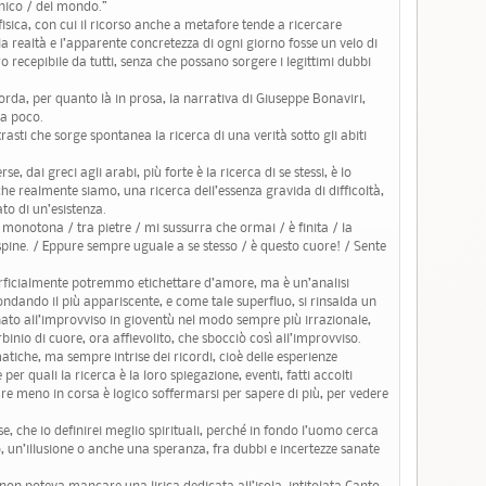
nico / del mondo.”
sica, con cui il ricorso anche a metafore tende a ricercare
 la realtà e l’apparente concretezza di ogni giorno fosse un velo di
o recepibile da tutti, senza che possano sorgere i legittimi dubbi
rda, per quanto là in prosa, la narrativa di Giuseppe Bonaviri,
da poco.
trasti che sorge spontanea la ricerca di una verità sotto gli abiti
, dai greci agli arabi, più forte è la ricerca di se stessi, è lo
 che realmente siamo, una ricerca dell’essenza gravida di difficoltà,
to di un’esistenza.
onotona / tra pietre / mi sussurra che ormai / è finita / la
le spine. / Eppure sempre uguale a se stesso / è questo cuore! / Sente
erficialmente potremmo etichettare d’amore, ma è un’analisi
frondando il più appariscente, e come tale superfluo, si rinsalda un
 nato all’improvviso in gioventù nel modo sempre più irrazionale,
rbinio di cuore, ora affievolito, che sbocciò così all’improvviso.
atiche, ma sempre intrise dei ricordi, cioè delle esperienze
er quali la ricerca è la loro spiegazione, eventi, fatti accolti
are meno in corsa è logico soffermarsi per sapere di più, per vedere
se, che io definirei meglio spirituali, perché in fondo l’uomo cerca
, un’illusione o anche una speranza, fra dubbi e incertezze sanate
ti non poteva mancare una lirica dedicata all’isola, intitolata Canto