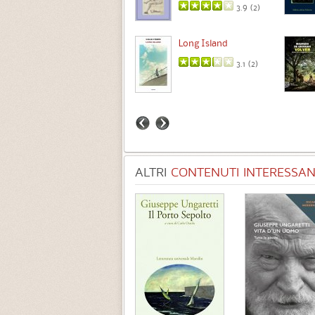
3.9 (
2
)
Intermezzo
Long Island
3.7 (
3
)
3.1 (
2
)
ALTRI
CONTENUTI INTERESSANT