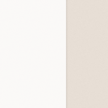
entità sconosciuta
Incastrati
Chime
3.3 (
1
)
3.8 (
1
)