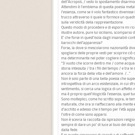
dell’Acropoli, / vedo lo spostamento disarmo
Attendimi è l’emblema di questa poesia metafi
l’essenza, come se il volo fantastico divenisse
trucco attraverso il quale si fornisce un quadr
sulla veridicità della rappresentazione.
Questo modo di procedere e di esporre mi rico
illustre autore, pure lui siciliano, scomparso 
E’ che forse in quest’isola dagli insanabili con
barocchi dell’apparenza?
Forse, la dove si mescolarono nazionalità diverse
spogliarsi delle proprie vesti per scoprire ciò
ma determinante nel poter cogliere il significa
“Il vuoto che scorre dentro me / come acqua m
storia intessuta / tra i fili del tempo / e tra 
ancora la forza della vita e dell’amore. /…”
Non è solo parte di una bella poesia che sup
introspettiva di un arco esistenziale, in cui s
sentimento, si cerca una logica di un affetto
ma è proprio quell’illogicità l’essenza, quel tu
Sono molteplici, come ho scritto sopra, le tem
maturate, che ora si riaffacciano alla mente e p
d’acchito e adesso che il tempo per l’età app
l’oltre di come sono apparsi.
Non è scevra la raccolta da ispirazioni religio
sempre di dare un po’ di luce al buio del dopo
dalla fede.
E in questo rincorrersi di ricordi e di raffron