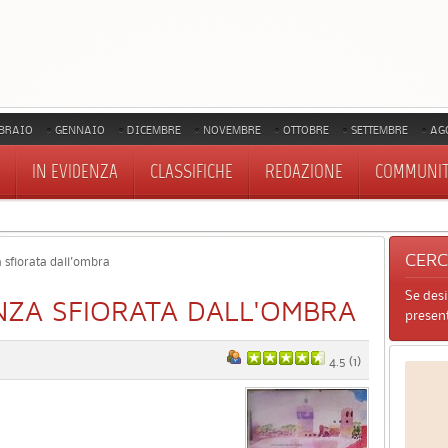
BRAIO
GENNAIO
DICEMBRE
NOVEMBRE
OTTOBRE
SETTEMBRE
AG
IN EVIDENZA
CLASSIFICHE
REDAZIONE
COMMUNI
CER
a sfiorata dall'ombra
Se des
ENZA SFIORATA DALL'OMBRA
present
4.5
(
1
)