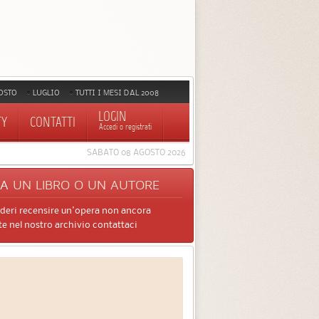
OSTO
LUGLIO
TUTTI I MESI DAL 2008
LOGIN
TY
CONTATTI
Accedi o registrati
SABATO 08 AGOSTO 2026
CA
UN LIBRO O UN AUTORE
ideri recensire un'opera non ancora
e nel nostro archivio contattaci