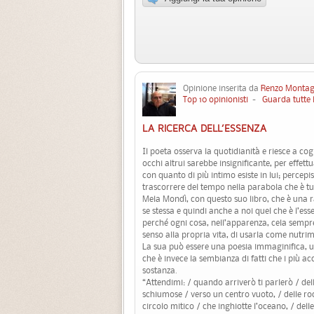
Opinione inserita da
Renzo Montag
Top 10 opinionisti
-
Guarda tutte 
LA RICERCA DELL’ESSENZA
Il poeta osserva la quotidianità e riesce a cog
occhi altrui sarebbe insignificante, per effet
con quanto di più intimo esiste in lui; percepis
trascorrere del tempo nella parabola che è tut
Mela Mondì, con questo suo libro, che è una ra
se stessa e quindi anche a noi quel che è l’es
perché ogni cosa, nell’apparenza, cela sempre
senso alla propria vita, di usarla come nutri
La sua può essere una poesia immaginifica, un
che è invece la sembianza di fatti che i più ac
sostanza.
“Attendimi: / quando arriverò ti parlerò / dell
schiumose / verso un centro vuoto, / delle ro
circolo mitico / che inghiotte l’oceano, / dell