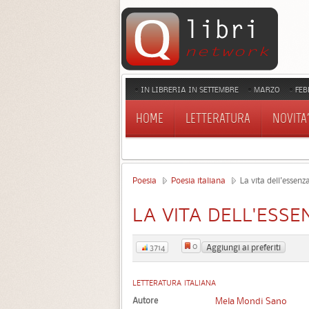
IN LIBRERIA IN SETTEMBRE
MARZO
FEB
HOME
LETTERATURA
NOVITA'
Poesia
Poesia italiana
La vita dell'essenz
LA VITA DELL'ESS
0
Aggiungi ai preferiti
3714
LETTERATURA ITALIANA
Autore
Mela Mondi Sano