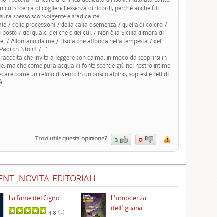
cui si cerca di cogliere l’essenza di ricordi, perché anche lì il
sura spesso sconvolgente e sradicante.
ale / delle processioni / della calia e semenza / quella di coloro /
osto / del quale, del che e del cui. / Non è la Sicilia dimora di
. / Allontano da me / l’isola che affonda nella tempesta / dei
Padron Ntoni! /…”
 raccolta che invita a leggere con calma, in modo da scoprirsi in
ale, ma che come pura acqua di fonte scende giù nel nostro intimo
scare come un refolo di vento in un bosco alpino, sopresi e lieti di
à.
Trovi utile questa opinione?
3
0
NTI NOVITÀ EDITORIALI
La fame del Cigno
L'innocenza
Id
dell'iguana
4.8 (
2
)