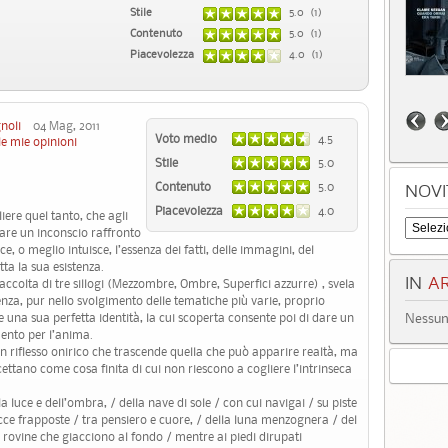
Stile
5.0 (1)
Contenuto
5.0 (1)
Piacevolezza
4.0 (1)
noli
04 Mag, 2011
Voto medio
4.5
le mie opinioni
Stile
5.0
Contenuto
5.0
NOVI
Piacevolezza
4.0
liere quel tanto, che agli
tuare un inconscio raffronto
ce, o meglio intuisce, l’essenza dei fatti, delle immagini, del
ta la sua esistenza.
IN
AR
ccolta di tre sillogi (Mezzombre, Ombre, Superfici azzurre) , svela
senza, pur nello svolgimento delle tematiche più varie, proprio
Nessun 
 una sua perfetta identità, la cui scoperta consente poi di dare un
mento per l’anima.
 riflesso onirico che trascende quella che può apparire realtà, ma
cettano come cosa finita di cui non riescono a cogliere l’intrinseca
a luce e dell’ombra, / della nave di sole / con cui navigai / su piste
cce frapposte / tra pensiero e cuore, / della luna menzognera / del
e rovine che giacciono al fondo / mentre ai piedi dirupati