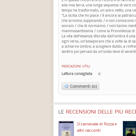
alla mia terra, una lunga sequenza di versi con 
tempo ha trasformato, un solco netto, una ce
“La sicilia che mi piace / è ancora la patriarc
che scrivono zoppicando / e non conoscono il p
sovrani / che di normanno / non hanno niente
mammasantissima / come la Provvidenza di 
La vita dell’essenza sfiorata dall’ombra è una
ogni verso, un’assaporare che a volte sa di s
a schiarire ombre, a sciogliere dubbi, a rinfre
sentirsi poi pervasi da un’onda lieve di serenit
INDICAZIONI UTILI
Lettura consigliata
sì
Commenti (0)
LE
RECENSIONI DELLE PIÙ RECE
Chimere
Il carnevale di Nizza e
altri racconti
3.5 (
1
)