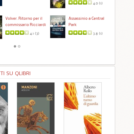
4.0 (
1
)
Ta
Volver. Ritorno per il
Assassinio a Central
commissario Ricciardi
Park
4.1 (
3
)
3.8 (
1
)
I SU QLIBRI