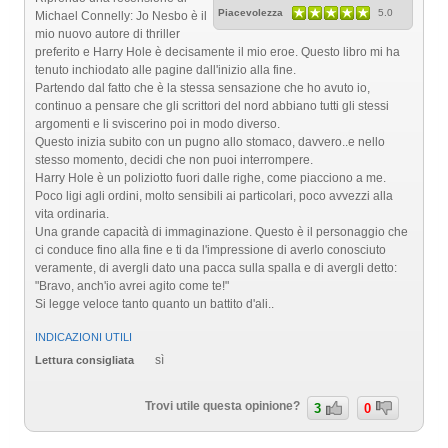
Piacevolezza
5.0
Michael Connelly: Jo Nesbo è il
mio nuovo autore di thriller
preferito e Harry Hole è decisamente il mio eroe. Questo libro mi ha
tenuto inchiodato alle pagine dall'inizio alla fine.
Partendo dal fatto che è la stessa sensazione che ho avuto io,
continuo a pensare che gli scrittori del nord abbiano tutti gli stessi
argomenti e li sviscerino poi in modo diverso.
Questo inizia subito con un pugno allo stomaco, davvero..e nello
stesso momento, decidi che non puoi interrompere.
Harry Hole è un poliziotto fuori dalle righe, come piacciono a me.
Poco ligi agli ordini, molto sensibili ai particolari, poco avvezzi alla
vita ordinaria.
Una grande capacità di immaginazione. Questo è il personaggio che
ci conduce fino alla fine e ti da l'impressione di averlo conosciuto
veramente, di avergli dato una pacca sulla spalla e di avergli detto:
"Bravo, anch'io avrei agito come te!"
Si legge veloce tanto quanto un battito d'ali..
INDICAZIONI UTILI
sì
Lettura consigliata
Trovi utile questa opinione?
3
0