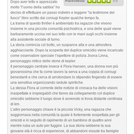
Piacevolezza
5.0
Dopo aver letto e apprezzato
molto “l’uomo della sabbia” ho
deciso di effettuare un passo indietro e leggere “la testimone del
fuoco” libro scritto dai coniugi Kepler qualche tempo fa.
La trama di questo thriller è ambientato tra ragazze che vivono
insieme in una piccola comunità psichiatrica, e una delle quali viene
barbaramente uccisa nel suo letto con le mani sugli occhi insieme
alla assistente sociale di turno.
La storia comincia col botto, un suspance alta e una atmosfera
agghiacciante. Dopo la scoperta del duplice omicidio viene incaricato
come osservatore speciale l’ispettore di polizia Joona Linna,
personaggio mitico delle storie di kepler.
Il personaggio centrale invece è Flora Hansen, una donna non più
giovanissima che fa come lavoro la serva a una coppia di coniugi
benestanti e che cerca di arrotondare lo stipendio fingendo di essere
una sensitiva organizzando sedute spiritiche.
La stessa Flora al corrente delle notizie di cronaca ha delle visioni
inaspettate e inspiegabili che fanno da collegamento col duplice
omicidio sebbene il luogo dove è avvenuto si trova distante centinaia
di km.
L’altro personaggio chiave è la piccola Vicky, una ragazza che
soggiornava nella comunità la quale è fortemente sospettata per gli
omicidi e in seguito di rapimento di un bambino di quattro anni
mentre ruba un auto per fuggire. La sua storia sebbene la sua
giovane età è ricca di esperienze, di abbandoni vissute tra famiglie