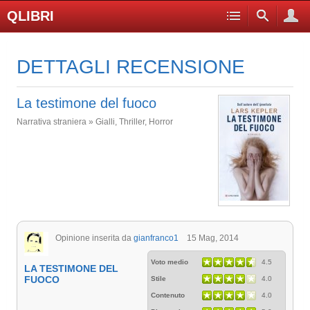
QLIBRI
DETTAGLI RECENSIONE
La testimone del fuoco
Narrativa straniera » Gialli, Thriller, Horror
Opinione inserita da
gianfranco1
15 Mag, 2014
Voto medio
4.5
LA TESTIMONE DEL
FUOCO
Stile
4.0
Contenuto
4.0