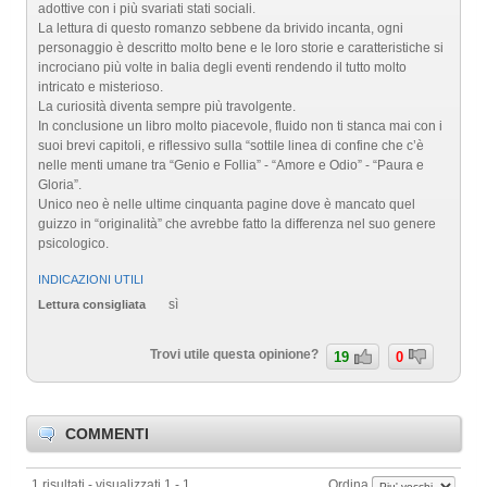
adottive con i più svariati stati sociali.
La lettura di questo romanzo sebbene da brivido incanta, ogni
personaggio è descritto molto bene e le loro storie e caratteristiche si
incrociano più volte in balia degli eventi rendendo il tutto molto
intricato e misterioso.
La curiosità diventa sempre più travolgente.
In conclusione un libro molto piacevole, fluido non ti stanca mai con i
suoi brevi capitoli, e riflessivo sulla “sottile linea di confine che c’è
nelle menti umane tra “Genio e Follia” - “Amore e Odio” - “Paura e
Gloria”.
Unico neo è nelle ultime cinquanta pagine dove è mancato quel
guizzo in “originalità” che avrebbe fatto la differenza nel suo genere
psicologico.
INDICAZIONI UTILI
sì
Lettura consigliata
Trovi utile questa opinione?
19
0
COMMENTI
1 risultati - visualizzati 1 - 1
Ordina