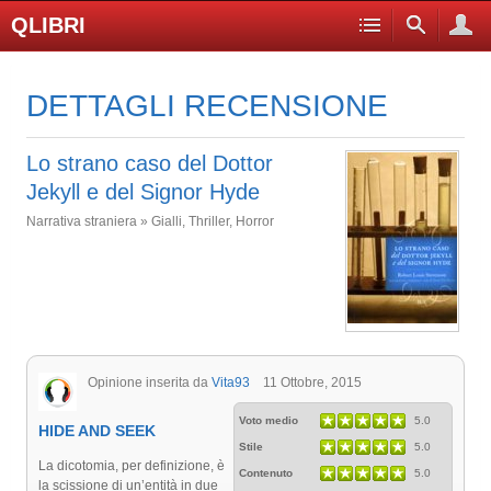
QLIBRI
DETTAGLI RECENSIONE
Lo strano caso del Dottor
Jekyll e del Signor Hyde
Narrativa straniera » Gialli, Thriller, Horror
Opinione inserita da
Vita93
11 Ottobre, 2015
Voto medio
5.0
HIDE AND SEEK
Stile
5.0
La dicotomia, per definizione, è
Contenuto
5.0
la scissione di un’entità in due