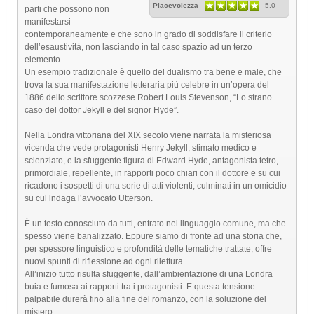
Piacevolezza
5.0
parti che possono non
manifestarsi
contemporaneamente e che sono in grado di soddisfare il criterio
dell’esaustività, non lasciando in tal caso spazio ad un terzo
elemento.
Un esempio tradizionale è quello del dualismo tra bene e male, che
trova la sua manifestazione letteraria più celebre in un’opera del
1886 dello scrittore scozzese Robert Louis Stevenson, “Lo strano
caso del dottor Jekyll e del signor Hyde”.
Nella Londra vittoriana del XIX secolo viene narrata la misteriosa
vicenda che vede protagonisti Henry Jekyll, stimato medico e
scienziato, e la sfuggente figura di Edward Hyde, antagonista tetro,
primordiale, repellente, in rapporti poco chiari con il dottore e su cui
ricadono i sospetti di una serie di atti violenti, culminati in un omicidio
su cui indaga l’avvocato Utterson.
È un testo conosciuto da tutti, entrato nel linguaggio comune, ma che
spesso viene banalizzato. Eppure siamo di fronte ad una storia che,
per spessore linguistico e profondità delle tematiche trattate, offre
nuovi spunti di riflessione ad ogni rilettura.
All’inizio tutto risulta sfuggente, dall’ambientazione di una Londra
buia e fumosa ai rapporti tra i protagonisti. E questa tensione
palpabile durerà fino alla fine del romanzo, con la soluzione del
mistero.