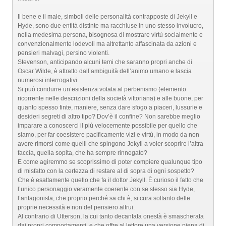
Il bene e il male, simboli delle personalità contrapposte di Jekyll e
Hyde, sono due entità distinte ma racchiuse in uno stesso involucro,
nella medesima persona, bisognosa di mostrare virtù socialmente e
convenzionalmente lodevoli ma altrettanto affascinata da azioni e
pensieri malvagi, persino violenti.
Stevenson, anticipando alcuni temi che saranno propri anche di
Oscar Wilde, è attratto dall’ambiguità dell’animo umano e lascia
numerosi interrogativi.
Si può condurre un’esistenza votata al perbenismo (elemento
ricorrente nelle descrizioni della società vittoriana) e alle buone, per
quanto spesso finte, maniere, senza dare sfogo a piaceri, lussurie e
desideri segreti di altro tipo? Dov’è il confine? Non sarebbe meglio
imparare a conoscerci il più velocemente possibile per quello che
siamo, per far coesistere pacificamente vizi e virtù, in modo da non
avere rimorsi come quelli che spingono Jekyll a voler scoprire l’altra
faccia, quella sopita, che ha sempre rinnegato?
E come agiremmo se scoprissimo di poter compiere qualunque tipo
di misfatto con la certezza di restare al di sopra di ogni sospetto?
Che è esattamente quello che fa il dottor Jekyll. È curioso il fatto che
l’unico personaggio veramente coerente con se stesso sia Hyde,
l’antagonista, che proprio perché sa chi è, si cura soltanto delle
proprie necessità e non del pensiero altrui.
Al contrario di Utterson, la cui tanto decantata onestà è smascherata
dai propri comportamenti, e che offre al lettore una versione piena di