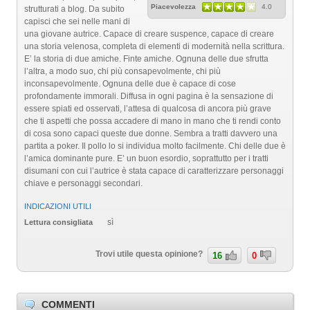
Piacevolezza
4.0
strutturati a blog. Da subito
capisci che sei nelle mani di
una giovane autrice. Capace di creare suspence, capace di creare
una storia velenosa, completa di elementi di modernità nella scrittura.
E’ la storia di due amiche. Finte amiche. Ognuna delle due sfrutta
l’altra, a modo suo, chi più consapevolmente, chi più
inconsapevolmente. Ognuna delle due è capace di cose
profondamente immorali. Diffusa in ogni pagina è la sensazione di
essere spiati ed osservati, l’attesa di qualcosa di ancora più grave
che ti aspetti che possa accadere di mano in mano che ti rendi conto
di cosa sono capaci queste due donne. Sembra a tratti davvero una
partita a poker. Il pollo lo si individua molto facilmente. Chi delle due è
l’amica dominante pure. E’ un buon esordio, soprattutto per i tratti
disumani con cui l’autrice è stata capace di caratterizzare personaggi
chiave e personaggi secondari.
INDICAZIONI UTILI
sì
Lettura consigliata
Trovi utile questa opinione?
16
0
COMMENTI