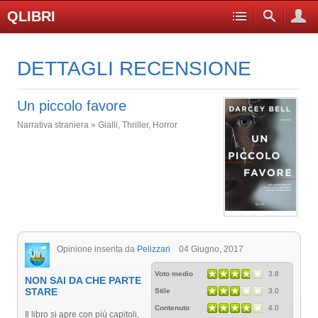
QLIBRI
DETTAGLI RECENSIONE
Un piccolo favore
Narrativa straniera » Gialli, Thriller, Horror
Opinione inserita da
Pelizzari
04 Giugno, 2017
Voto medio
3.8
NON SAI DA CHE PARTE
STARE
Stile
3.0
Contenuto
4.0
Il libro si apre con più capitoli,