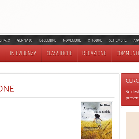
BRAIO
GENNAIO
DICEMBRE
NOVEMBRE
OTTOBRE
SETTEMBRE
AG
IN EVIDENZA
CLASSIFICHE
REDAZIONE
COMMUNI
CER
ONE
Se des
present