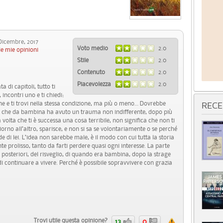
icembre, 2017
Voto medio
2.0
le mie opinioni
Stile
2.0
Contenuto
2.0
Piacevolezza
2.0
 di capitoli, tutto ti
incontri uno e ti chiedi:
ine e ti trovi nella stessa condizione, ma più o meno… Dovrebbe
RECE
sta, che da bambina ha avuto un trauma non indifferente, dopo più
 volta che ti è successa una cosa terribile, non significa che non ti
rno all’altro, sparisce, e non si sa se volontariamente o se perché
e di lei. L’idea non sarebbe male, è il modo con cui tutta la storia
 prolisso, tanto da farti perdere quasi ogni interesse. La parte
a posteriori, del risveglio, di quando era bambina, dopo la strage
di continuare a vivere. Perché è possibile sopravvivere con grazia
Trovi utile questa opinione?
13
0