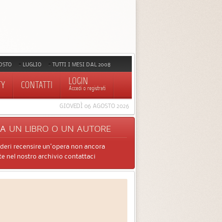
OSTO
LUGLIO
TUTTI I MESI DAL 2008
LOGIN
TY
CONTATTI
Accedi o registrati
GIOVEDÌ 06 AGOSTO 2026
CA
UN LIBRO O UN AUTORE
ideri recensire un'opera non ancora
e nel nostro archivio contattaci