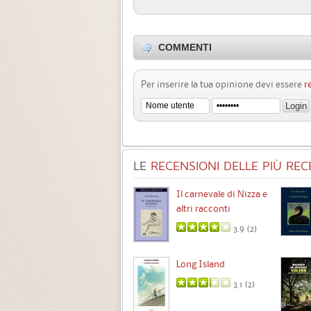
COMMENTI
Per inserire la tua opinione devi essere
r
LE
RECENSIONI DELLE PIÙ RECE
Chimere
Il carnevale di Nizza e
altri racconti
3.5 (
1
)
3.9 (
2
)
Intermezzo
Long Island
3.7 (
3
)
3.1 (
2
)