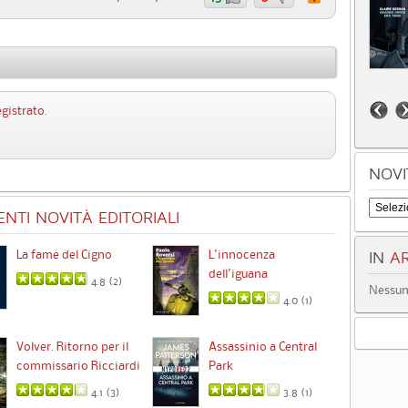
egistrato
.
NOVI
NTI NOVITÀ EDITORIALI
La fame del Cigno
L'innocenza
Id
IN
AR
dell'iguana
4.8 (
2
)
Nessun 
4.0 (
1
)
Ta
Volver. Ritorno per il
Assassinio a Central
commissario Ricciardi
Park
4.1 (
3
)
3.8 (
1
)