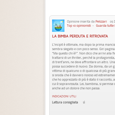
Opinione inserita da
Pelizzari
05 D
Top 10 opinionisti
-
Guarda tutte 
LA BIMBA PERDUTA E RITROVATA
L’incipit è ottimale, ma dopo la prima manciata
sembra slegato e con poco senso. Giri pagina, 
“Ma questo chi è?”. Non dico che arrivi alla f
trattarsi di un thriller, perché la protagoni
di trent’anni, ne deve affrontare un altro. Una
possa succedere di nuovo. Da donna, da un gio
vittima di qualcuno o di qualcosa di più grand
si snoda che è davvero noioso ed estremamente
che ho apprezzato di più è stato il racconto, 
cui è sopravvissuta. Lei, bambina, si permise 
anche ad un dolore che non passa.
INDICAZIONI UTILI
Lettura consigliata
sì