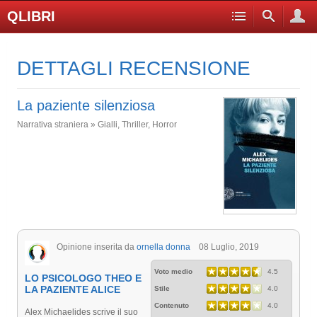
QLIBRI
DETTAGLI RECENSIONE
La paziente silenziosa
Narrativa straniera » Gialli, Thriller, Horror
Opinione inserita da
ornella donna
08 Luglio, 2019
Voto medio
4.5
LO PSICOLOGO THEO E
LA PAZIENTE ALICE
Stile
4.0
Contenuto
4.0
Alex Michaelides scrive il suo