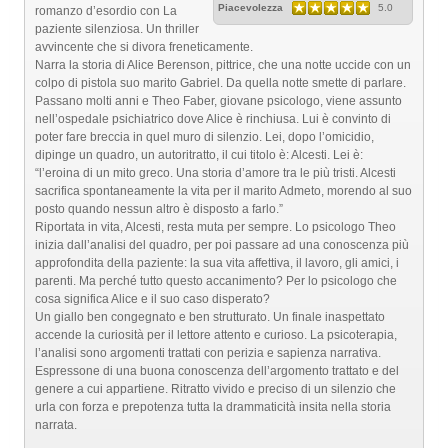
Piacevolezza
5.0
romanzo d’esordio con La
paziente silenziosa. Un thriller
avvincente che si divora freneticamente.
Narra la storia di Alice Berenson, pittrice, che una notte uccide con un
colpo di pistola suo marito Gabriel. Da quella notte smette di parlare.
Passano molti anni e Theo Faber, giovane psicologo, viene assunto
nell’ospedale psichiatrico dove Alice è rinchiusa. Lui è convinto di
poter fare breccia in quel muro di silenzio. Lei, dopo l’omicidio,
dipinge un quadro, un autoritratto, il cui titolo è: Alcesti. Lei è:
“l’eroina di un mito greco. Una storia d’amore tra le più tristi. Alcesti
sacrifica spontaneamente la vita per il marito Admeto, morendo al suo
posto quando nessun altro è disposto a farlo.”
Riportata in vita, Alcesti, resta muta per sempre. Lo psicologo Theo
inizia dall’analisi del quadro, per poi passare ad una conoscenza più
approfondita della paziente: la sua vita affettiva, il lavoro, gli amici, i
parenti. Ma perché tutto questo accanimento? Per lo psicologo che
cosa significa Alice e il suo caso disperato?
Un giallo ben congegnato e ben strutturato. Un finale inaspettato
accende la curiosità per il lettore attento e curioso. La psicoterapia,
l’analisi sono argomenti trattati con perizia e sapienza narrativa.
Espressone di una buona conoscenza dell’argomento trattato e del
genere a cui appartiene. Ritratto vivido e preciso di un silenzio che
urla con forza e prepotenza tutta la drammaticità insita nella storia
narrata.