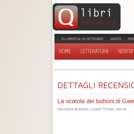
IN LIBRERIA IN SETTEMBRE
MARZO
FEB
HOME
LETTERATURA
NOVITA'
DETTAGLI RECENSI
La scatola dei bottoni di Gw
Narrativa straniera » Gialli, Thriller, Horror