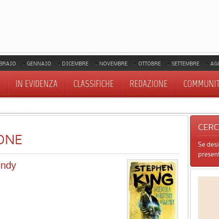
BRAIO
GENNAIO
DICEMBRE
NOVEMBRE
OTTOBRE
SETTEMBRE
AG
IN EVIDENZA
CLASSIFICHE
REDAZIONE
COMMUNI
CER
ONE
Se des
present
endy