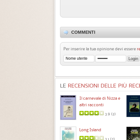
COMMENTI
Per inserire la tua opinione devi essere
r
LE
RECENSIONI DELLE PIÙ RECE
Chimere
Il carnevale di Nizza e
altri racconti
3.5 (
1
)
3.9 (
2
)
Intermezzo
Long Island
3.7 (
3
)
3.1 (
2
)