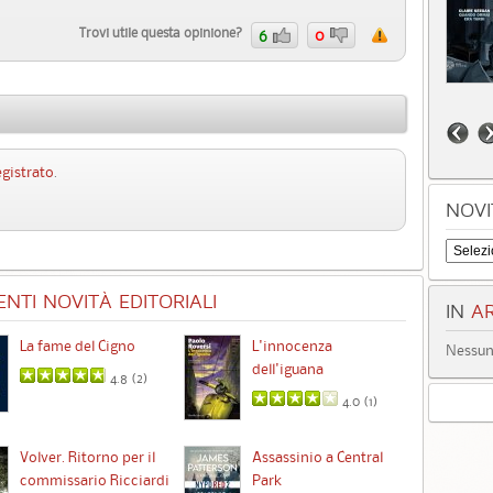
Trovi utile questa opinione?
6
0
egistrato
.
NOVI
NTI NOVITÀ EDITORIALI
IN
AR
La fame del Cigno
L'innocenza
Id
Nessun 
dell'iguana
4.8 (
2
)
4.0 (
1
)
Ta
Volver. Ritorno per il
Assassinio a Central
commissario Ricciardi
Park