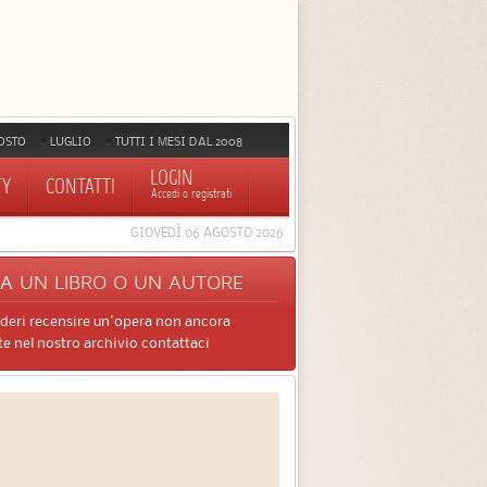
OSTO
LUGLIO
TUTTI I MESI DAL 2008
LOGIN
TY
CONTATTI
Accedi o registrati
GIOVEDÌ 06 AGOSTO 2026
CA
UN LIBRO O UN AUTORE
ideri recensire un'opera non ancora
e nel nostro archivio contattaci