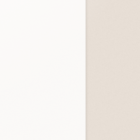
4.0 (
1
)