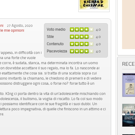
ini
27 Agosto, 2020
Voto medio
4.0
le mie opinioni
Stile
4.0
Contenuto
4.0
Piacevolezza
4.0
ppeso, in difficoltà con i
 ma una forte che vuole
tre corre, è sudata, stanca, ma determinata incontra un uomo
RECE
Non dovrebbe accettare il suo regalo, ma lo fa. Lo nasconde ai
re esattamente che cosa sia. si tratta di una scatola sopra cui
 sono invitanti: la chiamano, le chiedono di premerli e di vedere
 :possono distruggere ogni cosa, o forse no? forse tutto è un
to. KIng ci porta dentro la vita di un'adolescente mischiando con
'adolescenza, il bullismo, la voglia di riscatto. Lo fa col suo modo
 possiamo identificare con le sue fragilità e i suoi dubbi. Un
a lettura poco impegnativa, di quelle che finiscono in un attimo e ci
re.