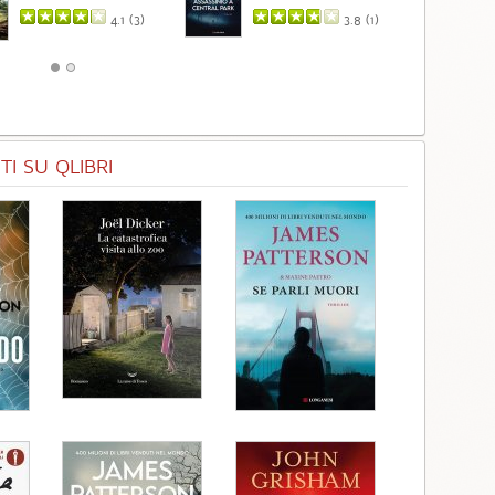
4.1 (
3
)
3.8 (
1
)
I SU QLIBRI