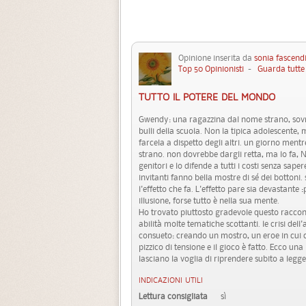
Opinione inserita da
sonia fascend
Top 50 Opinionisti
-
Guarda tutte 
TUTTO IL POTERE DEL MONDO
Gwendy: una ragazzina dal nome strano, sovra
bulli della scuola. Non la tipica adolescente,
farcela a dispetto degli altri. un giorno men
strano. non dovrebbe dargli retta, ma lo fa, 
genitori e lo difende a tutti i costi senza sape
invitanti fanno bella mostre di sé dei bottoni.
l'effetto che fa. L'effetto pare sia devastante
illusione, forse tutto è nella sua mente.
Ho trovato piuttosto gradevole questo raccon
abilità molte tematiche scottanti. le crisi dell
consueto: creando un mostro, un eroe in cui ci
pizzico di tensione e il gioco è fatto. Ecco un
lasciano la voglia di riprendere subito a legge
INDICAZIONI UTILI
Lettura consigliata
sì