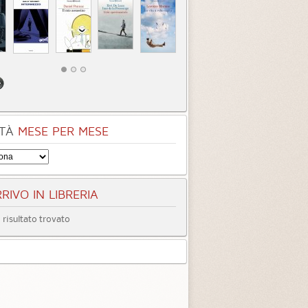
TÀ
MESE PER MESE
RIVO IN LIBRERIA
entità sconosciuta
Incastrati
Chime
risultato trovato
3.3 (
1
)
3.8 (
1
)
tà
Quando ormai era
Inter
tardi
3.3 (
4
)