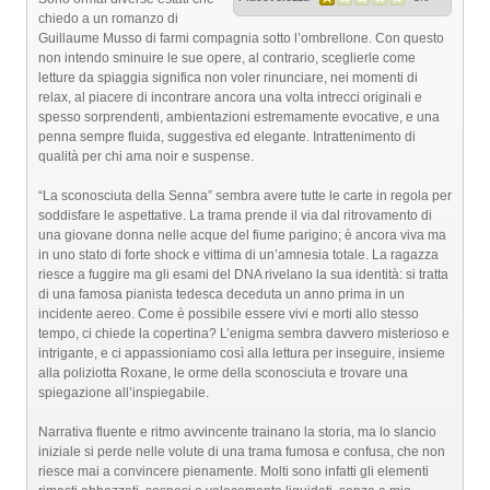
chiedo a un romanzo di
Guillaume Musso di farmi compagnia sotto l’ombrellone. Con questo
non intendo sminuire le sue opere, al contrario, sceglierle come
letture da spiaggia significa non voler rinunciare, nei momenti di
relax, al piacere di incontrare ancora una volta intrecci originali e
spesso sorprendenti, ambientazioni estremamente evocative, e una
penna sempre fluida, suggestiva ed elegante. Intrattenimento di
qualità per chi ama noir e suspense.
“La sconosciuta della Senna” sembra avere tutte le carte in regola per
soddisfare le aspettative. La trama prende il via dal ritrovamento di
una giovane donna nelle acque del fiume parigino; è ancora viva ma
in uno stato di forte shock e vittima di un’amnesia totale. La ragazza
riesce a fuggire ma gli esami del DNA rivelano la sua identità: si tratta
di una famosa pianista tedesca deceduta un anno prima in un
incidente aereo. Come è possibile essere vivi e morti allo stesso
tempo, ci chiede la copertina? L’enigma sembra davvero misterioso e
intrigante, e ci appassioniamo così alla lettura per inseguire, insieme
alla poliziotta Roxane, le orme della sconosciuta e trovare una
spiegazione all’inspiegabile.
Narrativa fluente e ritmo avvincente trainano la storia, ma lo slancio
iniziale si perde nelle volute di una trama fumosa e confusa, che non
riesce mai a convincere pienamente. Molti sono infatti gli elementi