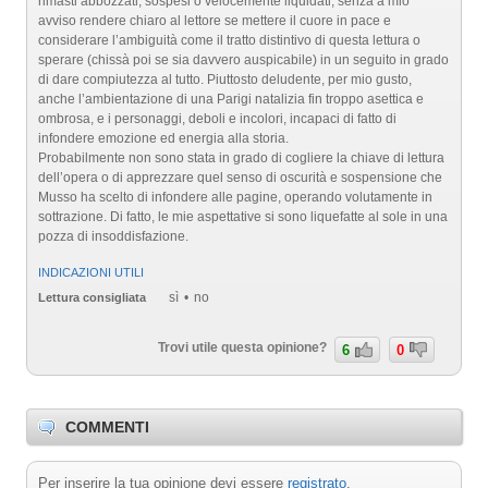
rimasti abbozzati, sospesi o velocemente liquidati, senza a mio
avviso rendere chiaro al lettore se mettere il cuore in pace e
considerare l’ambiguità come il tratto distintivo di questa lettura o
sperare (chissà poi se sia davvero auspicabile) in un seguito in grado
di dare compiutezza al tutto. Piuttosto deludente, per mio gusto,
anche l’ambientazione di una Parigi natalizia fin troppo asettica e
ombrosa, e i personaggi, deboli e incolori, incapaci di fatto di
infondere emozione ed energia alla storia.
Probabilmente non sono stata in grado di cogliere la chiave di lettura
dell’opera o di apprezzare quel senso di oscurità e sospensione che
Musso ha scelto di infondere alle pagine, operando volutamente in
sottrazione. Di fatto, le mie aspettative si sono liquefatte al sole in una
pozza di insoddisfazione.
INDICAZIONI UTILI
sì
no
Lettura consigliata
Trovi utile questa opinione?
6
0
COMMENTI
Per inserire la tua opinione devi essere
registrato
.