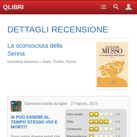
QLIBRI
DETTAGLI RECENSIONE
La sconosciuta della
Senna
Narrativa straniera » Gialli, Thriller, Horror
Opinione inserita da
lapis
27 Agosto, 2023
Voto medio
2.0
SI PUÒ ESSERE AL
TEMPO STESSO VIVI E
Stile
4.0
MORTI?
Contenuto
2.0
Sono ormai diverse estati che
Piacevolezza
1.0