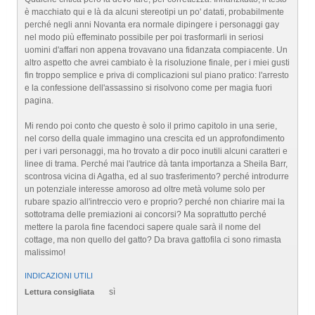
è macchiato qui e là da alcuni stereotipi un po' datati, probabilmente
perché negli anni Novanta era normale dipingere i personaggi gay
nel modo più effeminato possibile per poi trasformarli in seriosi
uomini d'affari non appena trovavano una fidanzata compiacente. Un
altro aspetto che avrei cambiato è la risoluzione finale, per i miei gusti
fin troppo semplice e priva di complicazioni sul piano pratico: l'arresto
e la confessione dell'assassino si risolvono come per magia fuori
pagina.
Mi rendo poi conto che questo è solo il primo capitolo in una serie,
nel corso della quale immagino una crescita ed un approfondimento
per i vari personaggi, ma ho trovato a dir poco inutili alcuni caratteri e
linee di trama. Perché mai l'autrice dà tanta importanza a Sheila Barr,
scontrosa vicina di Agatha, ed al suo trasferimento? perché introdurre
un potenziale interesse amoroso ad oltre metà volume solo per
rubare spazio all'intreccio vero e proprio? perché non chiarire mai la
sottotrama delle premiazioni ai concorsi? Ma soprattutto perché
mettere la parola fine facendoci sapere quale sarà il nome del
cottage, ma non quello del gatto? Da brava gattofila ci sono rimasta
malissimo!
INDICAZIONI UTILI
sì
Lettura consigliata