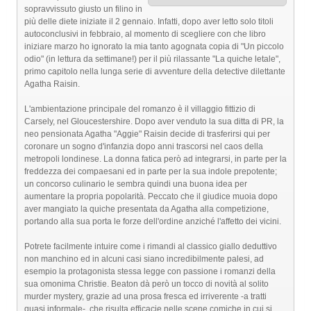
sopravvissuto giusto un filino in
più delle diete iniziate il 2 gennaio. Infatti, dopo aver letto solo titoli
autoconclusivi in febbraio, al momento di scegliere con che libro
iniziare marzo ho ignorato la mia tanto agognata copia di "Un piccolo
odio" (in lettura da settimane!) per il più rilassante "La quiche letale",
primo capitolo nella lunga serie di avventure della detective dilettante
Agatha Raisin.
L'ambientazione principale del romanzo è il villaggio fittizio di
Carsely, nel Gloucestershire. Dopo aver venduto la sua ditta di PR, la
neo pensionata Agatha "Aggie" Raisin decide di trasferirsi qui per
coronare un sogno d'infanzia dopo anni trascorsi nel caos della
metropoli londinese. La donna fatica però ad integrarsi, in parte per la
freddezza dei compaesani ed in parte per la sua indole prepotente;
un concorso culinario le sembra quindi una buona idea per
aumentare la propria popolarità. Peccato che il giudice muoia dopo
aver mangiato la quiche presentata da Agatha alla competizione,
portando alla sua porta le forze dell'ordine anziché l'affetto dei vicini.
Potrete facilmente intuire come i rimandi al classico giallo deduttivo
non manchino ed in alcuni casi siano incredibilmente palesi, ad
esempio la protagonista stessa legge con passione i romanzi della
sua omonima Christie. Beaton dà però un tocco di novità al solito
murder mystery, grazie ad una prosa fresca ed irriverente -a tratti
quasi informale-, che risulta efficacie nelle scene comiche in cui si