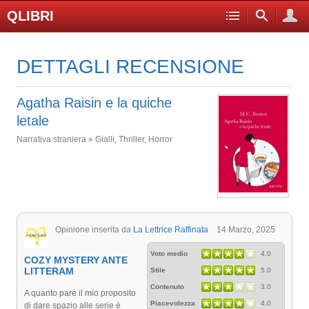
QLIBRI
DETTAGLI RECENSIONE
Agatha Raisin e la quiche
letale
Narrativa straniera » Gialli, Thriller, Horror
Opinione inserita da
La Lettrice Raffinata
14 Marzo, 2025
Voto medio
4.0
COZY MYSTERY ANTE
LITTERAM
Stile
5.0
Contenuto
3.0
A quanto pare il mio proposito
Piacevolezza
4.0
di dare spazio alle serie è