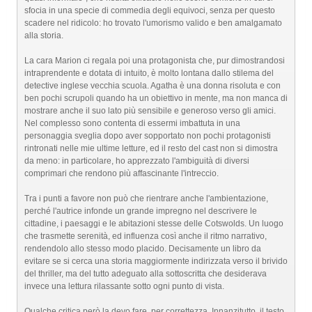
sfocia in una specie di commedia degli equivoci, senza per questo
scadere nel ridicolo: ho trovato l'umorismo valido e ben amalgamato
alla storia.
La cara Marion ci regala poi una protagonista che, pur dimostrandosi
intraprendente e dotata di intuito, è molto lontana dallo stilema del
detective inglese vecchia scuola. Agatha è una donna risoluta e con
ben pochi scrupoli quando ha un obiettivo in mente, ma non manca di
mostrare anche il suo lato più sensibile e generoso verso gli amici.
Nel complesso sono contenta di essermi imbattuta in una
personaggia sveglia dopo aver sopportato non pochi protagonisti
rintronati nelle mie ultime letture, ed il resto del cast non si dimostra
da meno: in particolare, ho apprezzato l'ambiguità di diversi
comprimari che rendono più affascinante l'intreccio.
Tra i punti a favore non può che rientrare anche l'ambientazione,
perché l'autrice infonde un grande impregno nel descrivere le
cittadine, i paesaggi e le abitazioni stesse delle Cotswolds. Un luogo
che trasmette serenità, ed influenza così anche il ritmo narrativo,
rendendolo allo stesso modo placido. Decisamente un libro da
evitare se si cerca una storia maggiormente indirizzata verso il brivido
del thriller, ma del tutto adeguato alla sottoscritta che desiderava
invece una lettura rilassante sotto ogni punto di vista.
Qualche critica però la devo fare, per correttezza. Innanzitutto, il testo