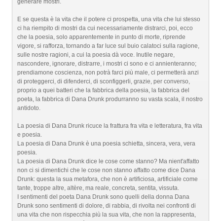
generare mostri.
E se questa è la vita che il potere ci prospetta, una vita che lui stesso
ci ha riempito di mostri da cui necessariamente distrarci, poi, ecco
che la poesia, solo apparentemente in punto di morte, riprende
vigore, si rafforza, tornando a far luce sul buio calatoci sulla ragione,
sulle nostre ragioni, a cui la poesia dà voce. Inutile negare,
nascondere, ignorare, distrarre, i mostri ci sono e ci annienteranno;
prendiamone coscienza, non potrà farci più male, ci permetterà anzi
di proteggerci, di difenderci, di sconfiggerli, grazie, per converso,
proprio a quei batteri che la fabbrica della poesia, la fabbrica del
poeta, la fabbrica di Dana Drunk produrranno su vasta scala, il nostro
antidoto.
La poesia di Dana Drunk ricuce la frattura fra vita e letteratura, fra vita
e poesia.
La poesia di Dana Drunk è una poesia schietta, sincera, vera, vera
poesia.
La poesia di Dana Drunk dice le cose come stanno? Ma nient'affatto
non ci si dimentichi che le cose non stanno affatto come dice Dana
Drunk: questa la sua metafora, che non è artificiosa, artificiale come
tante, troppe altre, altère, ma reale, concreta, sentita, vissuta.
I sentimenti del poeta Dana Drunk sono quelli della donna Dana
Drunk sono sentimenti di dolore, di rabbia, di rivolta nei confronti di
una vita che non rispecchia più la sua vita, che non la rappresenta,