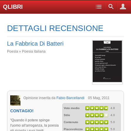
QLIBRI
DETTAGLI RECENSIONE
La Fabbrica Di Batteri
Poesia » Poesia italiana
Opinione inserita da
Fabio Barcellandi
05 Mag, 2011
Voto medio
4.8
CONTAGIO!
Stile
4.0
"Quando il potere spinge
Contenuto
5.0
l'uomo all'arroganza, la poesia
Piacevolezza
5.0
gli ricorda i suoi limiti.