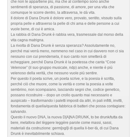
che non le appartiene più, ma che al contempo sono anche
sentimenti di speranza, di passione, di amore, per una vita che
comunque le scorre dentro, la attraversa, le dà vita.
Il dolore di Dana Drunk è dolore vero, provato, sentito, vissuto sulla
propria pelle e attraverso la pelle di chi ama e delle persone a cui
vuole bene, di cui è amica.
La rabbia di Dana Drunk è rabbia vera, trasmessale dal morso della
vita cagna matrigna.
La rivolta di Dana Drunk è senza speranza? Assolutamente no,
perché mai verrà meno, nemmeno nel caso in cui davvero non ci sia
nessuno con cui prendersela, il suo canto non smetterà di
echeggiare, perché Dana Drunk è la poetessa che canta “Cose
Velenose” (il suo gruppo musicale, ndp) anche, e niente è più
velenoso della verità, che nessuno vuole più sentire.
Per questo il poeta scrive, un poeta scrive, e la poesia è scritta,
perché ciò che muore, come la verità e come la poesia a volte
sembrino, non scompaiano, lasciando segni che, codice genetico,
possano ricostruire – dopo un crollo quanto mai necessario e
auspicato – trasformando i paletti imposti da altri, in pali infitti, invitti,
fondamenta di quella/questa fabbrica di batteri che possa contagiare:
salvando.
Questo il nuovo DNA, la nuova D[A]NA DRUNK, to be drunk/tutta da
bere, metafora del lèggere leggère parole come massi, sassi,
materiali da costruzione: germ[ogl]i di quella li-ber-tà, di cui Dana
Drunk è inevitabilmente schiava.