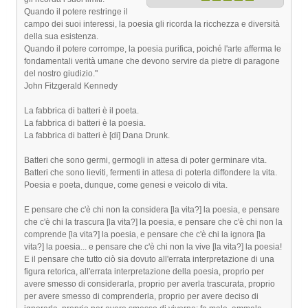
Quando il potere restringe il
campo dei suoi interessi, la poesia gli ricorda la ricchezza e diversità
della sua esistenza.
Quando il potere corrompe, la poesia purifica, poiché l'arte afferma le
fondamentali verità umane che devono servire da pietre di paragone
del nostro giudizio."
John Fitzgerald Kennedy
La fabbrica di batteri è il poeta.
La fabbrica di batteri è la poesia.
La fabbrica di batteri è [di] Dana Drunk.
Batteri che sono germi, germogli in attesa di poter germinare vita.
Batteri che sono lieviti, fermenti in attesa di poterla diffondere la vita.
Poesia e poeta, dunque, come genesi e veicolo di vita.
E pensare che c'è chi non la considera [la vita?] la poesia, e pensare
che c'è chi la trascura [la vita?] la poesia, e pensare che c'è chi non la
comprende [la vita?] la poesia, e pensare che c'è chi la ignora [la
vita?] la poesia... e pensare che c'è chi non la vive [la vita?] la poesia!
E il pensare che tutto ciò sia dovuto all'errata interpretazione di una
figura retorica, all'errata interpretazione della poesia, proprio per
avere smesso di considerarla, proprio per averla trascurata, proprio
per avere smesso di comprenderla, proprio per avere deciso di