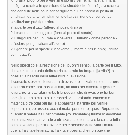
ignorarla, proprio per avere smesso di viverne: fa male, ammala.
La figura retorica in questione è la sineddoche, "una figura retorica
che consiste nell'uso in senso figurato di una parola al posto di
un'altra, mediante l'ampliamento o la restrizione del senso. La
sostituzione può riguardare:
? la parte per il tutto (albero al posto di nave)
? il materiale per l'oggetto (ferro al posto di spada)
? il singolare per il plurale e viceversa (l'Italiano - come persona -
all'estero per gli Italiani all'estero)
? il genere per la specie e viceversa (il mortale per l'uomo; il felino
per il gatto)".
Nello specifico è la restrizione del [buon?] senso, la parte per il tutto,
che a un certo punto della storia culturale ha fregato [la vita?] la
poesia: la nascita della letteratura di evasione.
Il concetto stesso di letteratura di evasione, inizialmente un genere
letterario come tanti possibili altri, ha finito per divenire il genere
letterario, la letteratura tutta. E la poesia, che di evasione ha ben
poco, in quanto molto più introspettiva e profonda, concreta e
materica oltre ogni più facile apparenza, ha finito per venire
soppiantata, per essere accantonata, per morire, quasi. Soprattutto
quando il potere ha ulteriormente [volutamente?] frainteso evasione
con distrazione, arrivando a utilizzare la letteratura e la cultura tutta,
come evasione per distrazione delle persone dalla vita! Frattura,
quella fra vita e letteratura, fra vita e poesia, che non può che