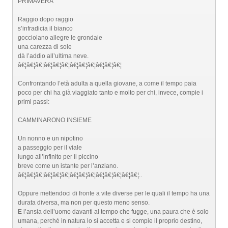
PRIMAVERA
Raggio dopo raggio
s’infradicia il bianco
gocciolano allegre le grondaie
una carezza di sole
dà l’addio all’ultima neve.
â€¦â€¦â€¦â€¦â€¦â€¦â€¦â€¦â€¦â€¦â€¦â€¦
Confrontando l’età adulta a quella giovane, a come il tempo paia
poco per chi ha già viaggiato tanto e molto per chi, invece, compie i
primi passi:
CAMMINARONO INSIEME
Un nonno e un nipotino
a passeggio per il viale
lungo all’infinito per il piccino
breve come un istante per l’anziano.
â€¦â€¦â€¦â€¦â€¦â€¦â€¦â€¦â€¦â€¦â€¦â€¦â€¦â€¦..
Oppure mettendoci di fronte a vite diverse per le quali il tempo ha una
durata diversa, ma non per questo meno senso.
E l’ansia dell’uomo davanti al tempo che fugge, una paura che è solo
umana, perché in natura lo si accetta e si compie il proprio destino,