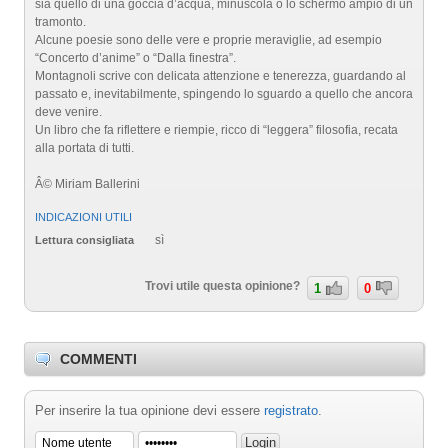
sia quello di una goccia d’acqua, minuscola o lo schermo ampio di un
tramonto.
Alcune poesie sono delle vere e proprie meraviglie, ad esempio
“Concerto d’anime” o “Dalla finestra”.
Montagnoli scrive con delicata attenzione e tenerezza, guardando al
passato e, inevitabilmente, spingendo lo sguardo a quello che ancora
deve venire.
Un libro che fa riflettere e riempie, ricco di “leggera” filosofia, recata
alla portata di tutti.
Â© Miriam Ballerini
INDICAZIONI UTILI
sì
Lettura consigliata
Trovi utile questa opinione?
1
0
COMMENTI
Per inserire la tua opinione devi essere
registrato
.