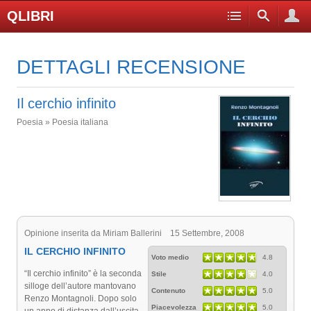
QLIBRI
DETTAGLI RECENSIONE
Il cerchio infinito
Poesia » Poesia italiana
Opinione inserita da Miriam Ballerini 15 Settembre, 2008
IL CERCHIO INFINITO
Voto medio
4.8
“Il cerchio infinito” è la seconda
Stile
4.0
silloge dell’autore mantovano
Contenuto
5.0
Renzo Montagnoli. Dopo solo
Piacevolezza
5.0