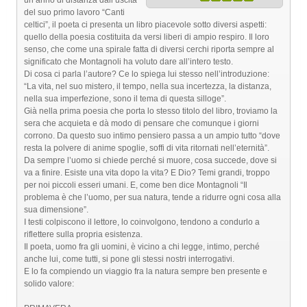
un anno di distanza dall’uscita
del suo primo lavoro “Canti
celtici”, il poeta ci presenta un libro piacevole sotto diversi aspetti:
quello della poesia costituita da versi liberi di ampio respiro. Il loro
senso, che come una spirale fatta di diversi cerchi riporta sempre al
significato che Montagnoli ha voluto dare all’intero testo.
Di cosa ci parla l’autore? Ce lo spiega lui stesso nell’introduzione:
“La vita, nel suo mistero, il tempo, nella sua incertezza, la distanza,
nella sua imperfezione, sono il tema di questa silloge”.
Già nella prima poesia che porta lo stesso titolo del libro, troviamo la
sera che acquieta e dà modo di pensare che comunque i giorni
corrono. Da questo suo intimo pensiero passa a un ampio tutto “dove
resta la polvere di anime spoglie, soffi di vita ritornati nell’eternità”.
Da sempre l’uomo si chiede perché si muore, cosa succede, dove si
va a finire. Esiste una vita dopo la vita? E Dio? Temi grandi, troppo
per noi piccoli esseri umani. E, come ben dice Montagnoli “Il
problema è che l’uomo, per sua natura, tende a ridurre ogni cosa alla
sua dimensione”.
I testi colpiscono il lettore, lo coinvolgono, tendono a condurlo a
riflettere sulla propria esistenza.
Il poeta, uomo fra gli uomini, è vicino a chi legge, intimo, perché
anche lui, come tutti, si pone gli stessi nostri interrogativi.
E lo fa compiendo un viaggio fra la natura sempre ben presente e
solido valore: