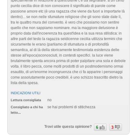
specialmente in relazione a quest'ultime c'è da segnalare: a un certo
punto cecilia dice di non conoscere il significato di parole come
passione amore etc (è una ragazza che viene da fuori a importarle là
dentro)... se non nelle sfumature religiose che gli sono state date lì,
tra le quattro mura del convento. è vero che possiamo non sentire
quello che non sappiamo nominare. ma la maggiore delusione è
proprio data dall'incoerenza tra quest'idea e la sua resa stilistica: in
altre parti del testo la ragazza seidicenne cecilia utilizza termini che
sicuramente le erano (parliamo di sfumatura o di profondità
semantica, al di là della storicamente testimoniata esistenza delle
stesse all'epoca)sconosciuti, in contesti specifici. la luce viene
brutalmente spenta ancora prima di poter palpitare una sola e debole
volta. il libro pecca, come molti prodotti di un postmodernismo ormai
esautito, di un'enorme incongruenza che ci fa apparire i personaggi
come assolutamente poco credibili. è uno schizzo trascritto dietro la
lista della spesa.
INDICAZIONI UTILI
no
Lettura consigliata
se hai problemi di stitichezza
Consigliato a chi ha
letto...
Trovi utile questa opinione?
6
3