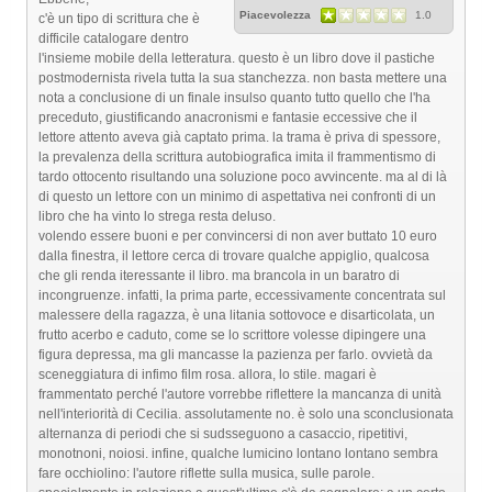
Piacevolezza
1.0
c'è un tipo di scrittura che è
difficile catalogare dentro
l'insieme mobile della letteratura. questo è un libro dove il pastiche
postmodernista rivela tutta la sua stanchezza. non basta mettere una
nota a conclusione di un finale insulso quanto tutto quello che l'ha
preceduto, giustificando anacronismi e fantasie eccessive che il
lettore attento aveva già captato prima. la trama è priva di spessore,
la prevalenza della scrittura autobiografica imita il frammentismo di
tardo ottocento risultando una soluzione poco avvincente. ma al di là
di questo un lettore con un minimo di aspettativa nei confronti di un
libro che ha vinto lo strega resta deluso.
volendo essere buoni e per convincersi di non aver buttato 10 euro
dalla finestra, il lettore cerca di trovare qualche appiglio, qualcosa
che gli renda iteressante il libro. ma brancola in un baratro di
incongruenze. infatti, la prima parte, eccessivamente concentrata sul
malessere della ragazza, è una litania sottovoce e disarticolata, un
frutto acerbo e caduto, come se lo scrittore volesse dipingere una
figura depressa, ma gli mancasse la pazienza per farlo. ovvietà da
sceneggiatura di infimo film rosa. allora, lo stile. magari è
frammentato perché l'autore vorrebbe riflettere la mancanza di unità
nell'interiorità di Cecilia. assolutamente no. è solo una sconclusionata
alternanza di periodi che si sudsseguono a casaccio, ripetitivi,
monotnoni, noiosi. infine, qualche lumicino lontano lontano sembra
fare occhiolino: l'autore riflette sulla musica, sulle parole.