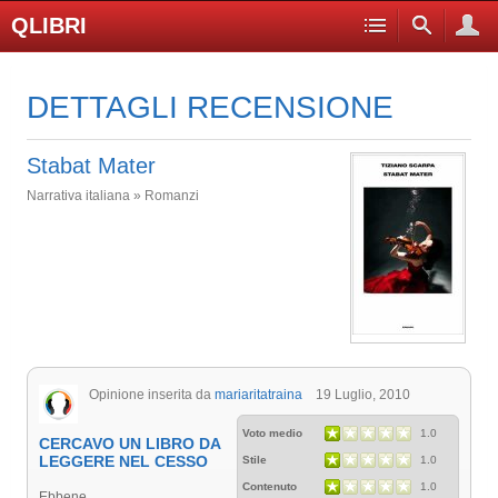
QLIBRI
DETTAGLI RECENSIONE
Stabat Mater
Narrativa italiana » Romanzi
Opinione inserita da
mariaritatraina
19 Luglio, 2010
Voto medio
1.0
CERCAVO UN LIBRO DA
LEGGERE NEL CESSO
Stile
1.0
Contenuto
1.0
Ebbene,