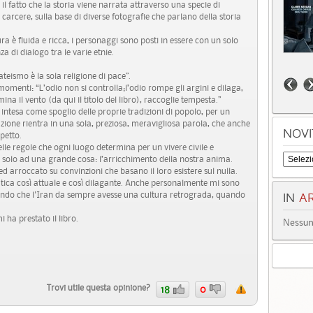
 il fatto che la storia viene narrata attraverso una specie di
arcere, sulla base di diverse fotografie che parlano della storia
ura è fluida e ricca, i personaggi sono posti in essere con un solo
a di dialogo tra le varie etnie.
teismo è la sola religione di pace”.
omenti: “L’odio non si controlla;l’odio rompe gli argini e dilaga,
mina il vento (da qui il titolo del libro), raccoglie tempesta.”
 intesa come spoglio delle proprie tradizioni di popolo, per un
zione rientra in una sola, preziosa, meravigliosa parola, che anche
NOVI
petto.
delle regole che ogni luogo determina per un vivere civile e
e solo ad una grande cosa: l’arricchimento della nostra anima.
 arroccato su convinzioni che basano il loro esistere sul nulla.
tica così attuale e così dilagante. Anche personalmente mi sono
endo che l'Iran da sempre avesse una cultura retrograda, quando
IN
AR
 ha prestato il libro.
Nessun 
Trovi utile questa opinione?
18
0