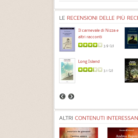
LE
RECENSIONI DELLE PIÙ RECE
Chimere
Il carnevale di Nizza e
altri racconti
3.5 (
1
)
3.9 (
2
)
Intermezzo
Long Island
3.7 (
3
)
3.1 (
2
)
ALTRI
CONTENUTI INTERESSANT