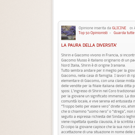
Opinione inserita da
GLICINE
01 Ap
Top 50 Opinionisti
-
Guarda tutte 
LA PAURA DELLA DIVERSITA'
Shirin e Giacomo vivono in Francia, si incon
Giacomo Musso è italiano originario di un pa
Nord Italia, Shirin è di origine Iraniana.
Tutto sembra andare per il meglio per la giova
Giacomo, nella casa di famiglia. I lavori di ri
elementare di Giacomo, con una classe mista d
delle vendite per la filiale italiana della ditt
sposi. L’ingresso di Shirin nel Coro tradizio
per la giovane un significato immenso. La do
comunità locale, e vive serena ed entusiasta 
“Troppo bello per essere vero” direte voi, ahim
che si chiamino “uomo nero” o “strega”, non im
seguito a espressa richiesta del Sindaco leghi
viene rispettata questa clausola, è la scintilla
Di colpo la giovane capisce che la sua non è 
accettazione di una situazione in nome delle 