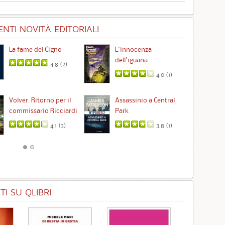
NTI NOVITÀ EDITORIALI
La fame del Cigno
L'innocenza
Id
dell'iguana
4.8 (
2
)
4.0 (
1
)
Ta
Volver. Ritorno per il
Assassinio a Central
commissario Ricciardi
Park
4.1 (
3
)
3.8 (
1
)
I SU QLIBRI