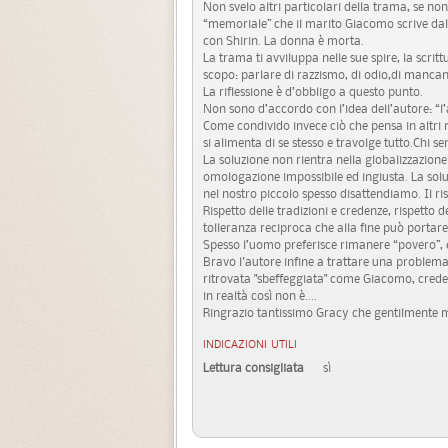
Non svelo altri particolari della trama, se non
“memoriale” che il marito Giacomo scrive dal c
con Shirin. La donna è morta.
La trama ti avviluppa nelle sue spire, la scritt
scopo: parlare di razzismo, di odio,di mancanz
La riflessione è d’obbligo a questo punto.
Non sono d’accordo con l’idea dell’autore: “l’a
Come condivido invece ciò che pensa in altri m
si alimenta di se stesso e travolge tutto.Chi se
La soluzione non rientra nella globalizzazione
omologazione impossibile ed ingiusta. La solu
nel nostro piccolo spesso disattendiamo. Il ris
Rispetto delle tradizioni e credenze, rispetto 
tolleranza reciproca che alla fine può portar
Spesso l’uomo preferisce rimanere “povero”, ed
Bravo l'autore infine a trattare una problema
ritrovata "sbeffeggiata" come Giacomo, cred
in realtà così non è....
Ringrazio tantissimo Gracy che gentilmente mi
INDICAZIONI UTILI
Lettura consigliata
sì