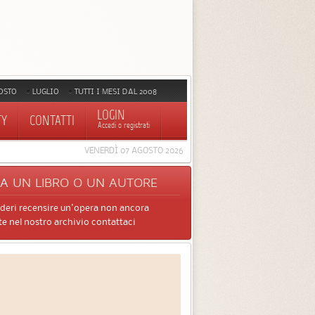
OSTO
LUGLIO
TUTTI I MESI DAL 2008
LOGIN
TY
CONTATTI
Accedi o registrati
VENERDÌ 07 AGOSTO 2026
CA
UN LIBRO O UN AUTORE
ideri recensire un'opera non ancora
e nel nostro archivio contattaci