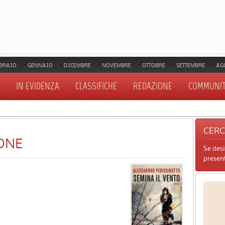
BRAIO
GENNAIO
DICEMBRE
NOVEMBRE
OTTOBRE
SETTEMBRE
AG
IN EVIDENZA
CLASSIFICHE
REDAZIONE
COMMUNI
CER
ONE
Se des
present