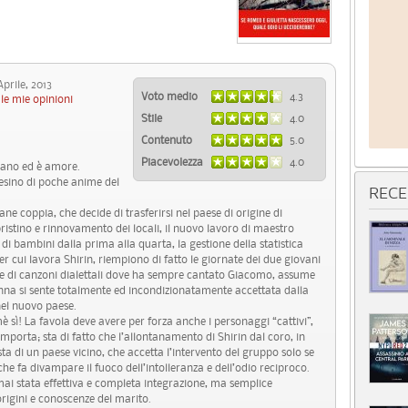
rile, 2013
Voto medio
4.3
le mie opinioni
Stile
4.0
Contenuto
5.0
Piacevolezza
4.0
trano ed è amore.
esino di poche anime del
RECE
ne coppia, che decide di trasferirsi nel paese di origine di
pristino e rinnovamento dei locali, il nuovo lavoro di maestro
i bambini dalla prima alla quarta, la gestione della statistica
a per cui lavora Shirin, riempiono di fatto le giornate dei due giovani
nale di canzoni dialettali dove ha sempre cantato Giacomo, assume
nna si sente totalmente ed incondizionatamente accettata dalla
nel nuovo paese.
è sì! La favola deve avere per forza anche i personaggi “cattivi”,
porta; sta di fatto che l’allontanamento di Shirin dal coro, in
sta di un paese vicino, che accetta l’intervento del gruppo solo se
 che fa divampare il fuoco dell’intolleranza e dell’odio reciproco.
mai stata effettiva e completa integrazione, ma semplice
origini e conoscenze del marito.