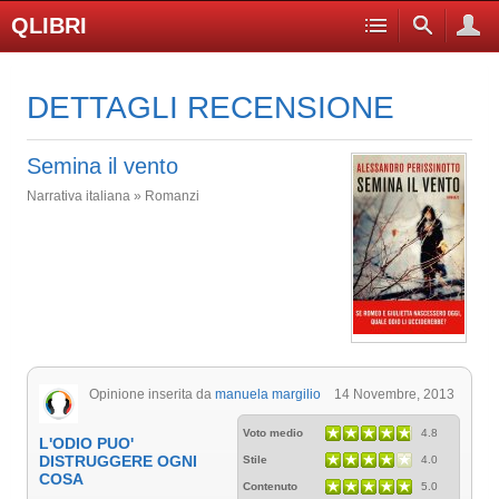
QLIBRI
DETTAGLI RECENSIONE
Semina il vento
Narrativa italiana » Romanzi
Opinione inserita da
manuela margilio
14 Novembre, 2013
Voto medio
4.8
L'ODIO PUO'
DISTRUGGERE OGNI
Stile
4.0
COSA
Contenuto
5.0