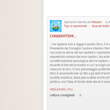
Opinione inserita da
Pelizzari
15 Ag
Top 10 opinionisti
-
Guarda tutte 
CONSENTITEMI...
…ma appena inizi a leggere questo libro, ti è 
Presidente del Consiglio l’autore intende riferi
racconta la storia del suo ipotetico rapiment
sequestrato subisce dai suoi rapitori, durante 
caratterizzazione psicologica dei tre rapitori, c
durante le fasi del processo in cui raccogli c
ciascuno di loro. Il mio personaggio preferito 
libro è veramente ben scritto e gli stati d’anim
lucidità analitica, dalla paura della morte al
politico, ma l’idea di fondo della storia è ve
INDICAZIONI UTILI
Lettura consigliata
sì