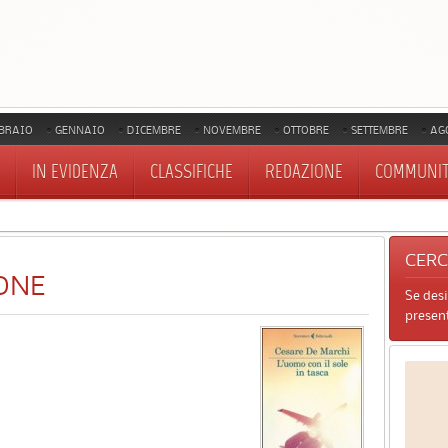
BRAIO
GENNAIO
DICEMBRE
NOVEMBRE
OTTOBRE
SETTEMBRE
AG
IN EVIDENZA
CLASSIFICHE
REDAZIONE
COMMUNI
CER
ONE
Se des
present