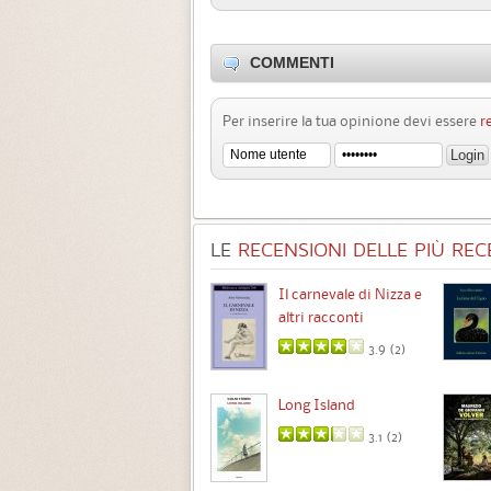
COMMENTI
Per inserire la tua opinione devi essere
r
LE
RECENSIONI DELLE PIÙ RECE
Chimere
Il carnevale di Nizza e
altri racconti
3.5 (
1
)
3.9 (
2
)
Intermezzo
Long Island
3.7 (
3
)
3.1 (
2
)