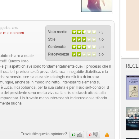
osto, 2014
Voto medio
2.5
le mie opinioni
Stile
3.0
Contenuto
3.0
Piacevolezza
2.0
subito chiaro a quale
rsi!!! Questo libro
RECE
o e gli aspetti chiave sono fondamentalmente due: il processo che il
il quale il presidente dà prova della sua innegabile dialettica, e la
he si ricostruisce sia durante i dialoghi diretti fra di loro sia
omunque, anche se in modo indiretto, interessanti elementi su
è Luca, il capobanda, per la sua calma e per il suo self-control. Il
o del presidente sono molto vivi, dalla crisi di claustrofobia alla
l’impazienza. Ho trovato meno interessanti le discussioni a sfondo
ramente buona.
Trovi utile questa opinione?
12
0