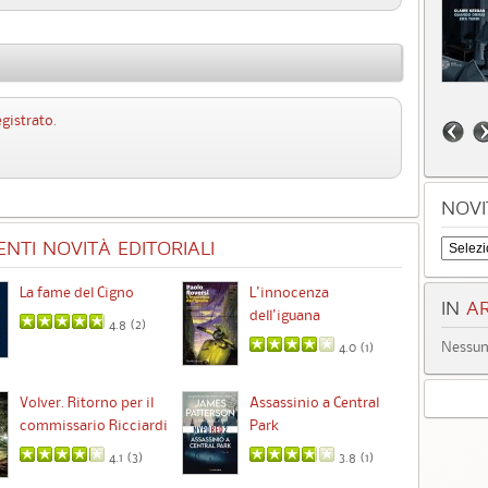
egistrato
.
NOVI
NTI NOVITÀ EDITORIALI
La fame del Cigno
L'innocenza
Id
IN
AR
dell'iguana
4.8 (
2
)
Nessun 
4.0 (
1
)
Ta
Volver. Ritorno per il
Assassinio a Central
commissario Ricciardi
Park
4.1 (
3
)
3.8 (
1
)