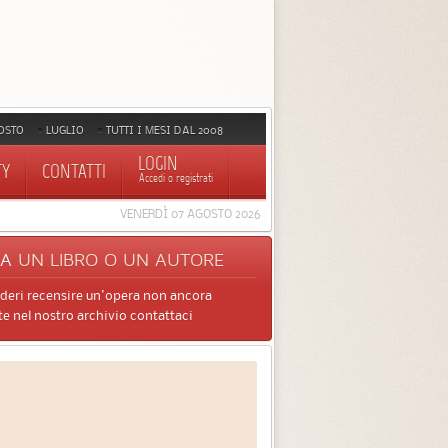
OSTO
LUGLIO
TUTTI I MESI DAL 2008
LOGIN
TY
CONTATTI
Accedi o registrati
VENERDÌ 07 AGOSTO 2026
CA
UN LIBRO O UN AUTORE
ideri recensire un'opera non ancora
e nel nostro archivio contattaci