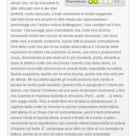
Piacevolezza
2.0
senso che, se da una parte lo
stile utilizzato non è dei miei
preferiti, molto sboccato, a tratti veramente in modo esagerato,
dall’altra forse era proprio lo stile ideale per rappresentare i
personaggi che l’autore voleva tratteggiare, i loro caratteri ed il loro
mondo. I personaggi sono improbabili, ma, nelle loro nicchie,
veramente molto ben riusciti ed anche quelli secondari, che sono
delle vere e proprie comparse, hanno tutti la propria connotazione.
Una delle cose che più mi ha colpito della lettura è l’insieme delle
esplosioni di rabbia che popolano la storia, una vera e propria furia
rossa, disseminata in più modi ed in più momenti, prima, durante e
dopo la fatidica notte che racchiude l’evento clou della storia. Le
emozioni sono tutte all’eccesso in questo testo, soprattutto la rabbia.
Quella assassina, quella con la vena buona, quella che vive solo per
se stessa. Mi ha colpito quanto gli insulti possono fare centro e
bucare le nostre parti sensibili. Quanto forte e pungente è l’odore del
dolore, che riduce l’universo ad una serie di pensieri sconnessi. Libro
che esprime in maniera violenta le emozioni. Però…però… la storia
non regge molto. Fino a metà libro ero tentata di abbandonare. Il
capitolo della notte ha rimesso in animo l’entusiasmo della lettura,
nell’attesa di un finale che mi sorprendesse, perché tanti potevano
essere i finali di questa storia. Invece il finale mi è parso scialbo,
veramente poco significativo, pur avendo ottime potenzialità di potersi
chiudere col botto. E’ comunque senz’altro un libro di cui consiglio la
lettura, anche se io non ne sono rimasta per nulla entusiasta.