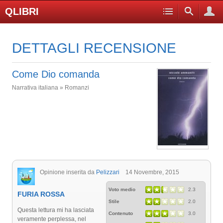
QLIBRI
DETTAGLI RECENSIONE
Come Dio comanda
Narrativa italiana » Romanzi
Opinione inserita da
Pelizzari
14 Novembre, 2015
Voto medio
2.3
FURIA ROSSA
Stile
2.0
Questa lettura mi ha lasciata
Contenuto
3.0
veramente perplessa, nel