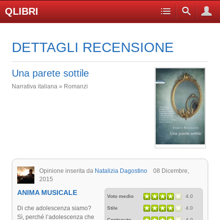
QLIBRI
DETTAGLI RECENSIONE
Una parete sottile
Narrativa italiana » Romanzi
Opinione inserita da
Natalizia Dagostino
08 Dicembre,
2015
ANIMA MUSICALE
Voto medio
4.0
Di che adolescenza siamo?
Stile
4.0
Sì, perché l’adolescenza che
Contenuto
4.0