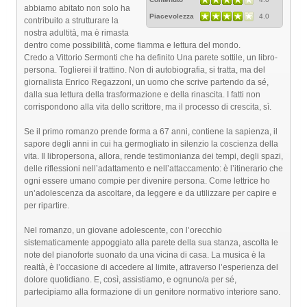
abbiamo abitato non solo ha
Piacevolezza
4.0
contribuito a strutturare la
nostra adultità, ma è rimasta
dentro come possibilità, come fiamma e lettura del mondo.
Credo a Vittorio Sermonti che ha definito Una parete sottile, un libro-
persona. Toglierei il trattino. Non di autobiografia, si tratta, ma del
giornalista Enrico Regazzoni, un uomo che scrive partendo da sé,
dalla sua lettura della trasformazione e della rinascita. I fatti non
corrispondono alla vita dello scrittore, ma il processo di crescita, sì.
Se il primo romanzo prende forma a 67 anni, contiene la sapienza, il
sapore degli anni in cui ha germogliato in silenzio la coscienza della
vita. Il libropersona, allora, rende testimonianza dei tempi, degli spazi,
delle riflessioni nell’adattamento e nell’attaccamento: è l’itinerario che
ogni essere umano compie per divenire persona. Come lettrice ho
un’adolescenza da ascoltare, da leggere e da utilizzare per capire e
per ripartire.
Nel romanzo, un giovane adolescente, con l’orecchio
sistematicamente appoggiato alla parete della sua stanza, ascolta le
note del pianoforte suonato da una vicina di casa. La musica è la
realtà, è l’occasione di accedere al limite, attraverso l’esperienza del
dolore quotidiano. E, così, assistiamo, e ognuno/a per sé,
partecipiamo alla formazione di un genitore normativo interiore sano.