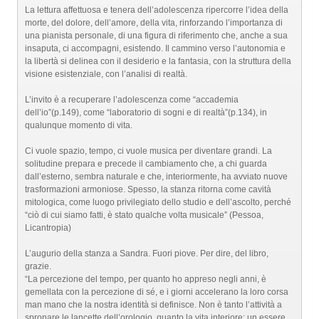
La lettura affettuosa e tenera dell’adolescenza ripercorre l’idea della
morte, del dolore, dell’amore, della vita, rinforzando l’importanza di
una pianista personale, di una figura di riferimento che, anche a sua
insaputa, ci accompagni, esistendo. Il cammino verso l’autonomia e
la libertà si delinea con il desiderio e la fantasia, con la struttura della
visione esistenziale, con l’analisi di realtà.
L’invito è a recuperare l’adolescenza come “accademia
dell’io”(p.149), come “laboratorio di sogni e di realtà”(p.134), in
qualunque momento di vita.
Ci vuole spazio, tempo, ci vuole musica per diventare grandi. La
solitudine prepara e precede il cambiamento che, a chi guarda
dall’esterno, sembra naturale e che, interiormente, ha avviato nuove
trasformazioni armoniose. Spesso, la stanza ritorna come cavità
mitologica, come luogo privilegiato dello studio e dell’ascolto, perché
“ciò di cui siamo fatti, è stato qualche volta musicale” (Pessoa,
Licantropia)
L’augurio della stanza a Sandra. Fuori piove. Per dire, del libro,
grazie.
“La percezione del tempo, per quanto ho appreso negli anni, è
gemellata con la percezione di sé, e i giorni accelerano la loro corsa
man mano che la nostra identità si definisce. Non è tanto l’attività a
spronare le lancette dell’orologio, quanto la vita interiore: un essere