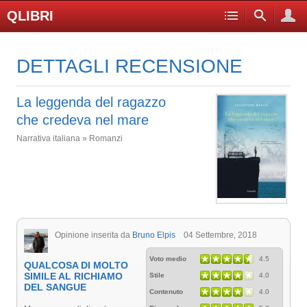
QLIBRI
DETTAGLI RECENSIONE
La leggenda del ragazzo
che credeva nel mare
Narrativa italiana » Romanzi
Opinione inserita da
Bruno Elpis
04 Settembre, 2018
Voto medio
4.5
QUALCOSA DI MOLTO
SIMILE AL RICHIAMO
Stile
4.0
DEL SANGUE
Contenuto
4.0