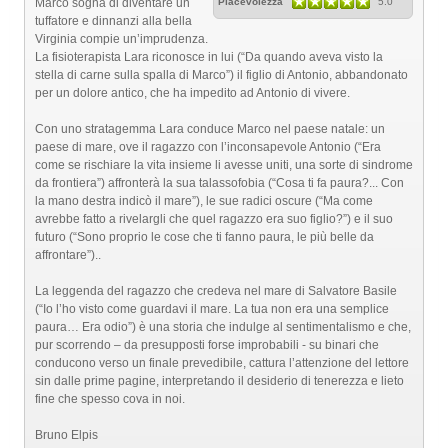
Marco sogna di diventare un
Piacevolezza
5.0
tuffatore e dinnanzi alla bella
Virginia compie un’imprudenza.
La fisioterapista Lara riconosce in lui (“Da quando aveva visto la
stella di carne sulla spalla di Marco”) il figlio di Antonio, abbandonato
per un dolore antico, che ha impedito ad Antonio di vivere.
Con uno stratagemma Lara conduce Marco nel paese natale: un
paese di mare, ove il ragazzo con l’inconsapevole Antonio (“Era
come se rischiare la vita insieme li avesse uniti, una sorte di sindrome
da frontiera”) affronterà la sua talassofobia (“Cosa ti fa paura?... Con
la mano destra indicò il mare”), le sue radici oscure (“Ma come
avrebbe fatto a rivelargli che quel ragazzo era suo figlio?”) e il suo
futuro (“Sono proprio le cose che ti fanno paura, le più belle da
affrontare”)..
La leggenda del ragazzo che credeva nel mare di Salvatore Basile
(“Io l’ho visto come guardavi il mare. La tua non era una semplice
paura… Era odio”) è una storia che indulge al sentimentalismo e che,
pur scorrendo – da presupposti forse improbabili - su binari che
conducono verso un finale prevedibile, cattura l’attenzione del lettore
sin dalle prime pagine, interpretando il desiderio di tenerezza e lieto
fine che spesso cova in noi.
Bruno Elpis