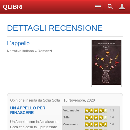
QLIBRI
DETTAGLI RECENSIONE
L'appello
Narrativa italiana » Romanzi
Opinione inserita da Sofia Sotta 16 Novembre, 2020
UN APPELLO PER
Voto medio
4.3
RINASCERE
Stile
4.0
Un Appello, con la A maiuscola.
Contenuto
5.0
Ecco che cosa fa il professore