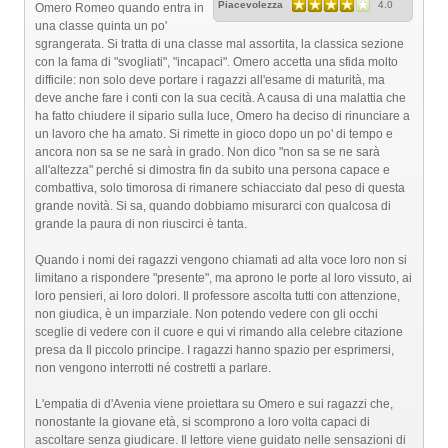
Piacevolezza
4.0
Omero Romeo quando entra in
una classe quinta un po'
sgrangerata. Si tratta di una classe mal assortita, la classica sezione
con la fama di "svogliati", "incapaci". Omero accetta una sfida molto
difficile: non solo deve portare i ragazzi all'esame di maturità, ma
deve anche fare i conti con la sua cecità. A causa di una malattia che
ha fatto chiudere il sipario sulla luce, Omero ha deciso di rinunciare a
un lavoro che ha amato. Si rimette in gioco dopo un po' di tempo e
ancora non sa se ne sarà in grado. Non dico "non sa se ne sarà
all'altezza" perché si dimostra fin da subito una persona capace e
combattiva, solo timorosa di rimanere schiacciato dal peso di questa
grande novità. Si sa, quando dobbiamo misurarci con qualcosa di
grande la paura di non riuscirci è tanta.
Quando i nomi dei ragazzi vengono chiamati ad alta voce loro non si
limitano a rispondere "presente", ma aprono le porte al loro vissuto, ai
loro pensieri, ai loro dolori. Il professore ascolta tutti con attenzione,
non giudica, è un imparziale. Non potendo vedere con gli occhi
sceglie di vedere con il cuore e qui vi rimando alla celebre citazione
presa da Il piccolo principe. I ragazzi hanno spazio per esprimersi,
non vengono interrotti né costretti a parlare.
L'empatia di d'Avenia viene proiettara su Omero e sui ragazzi che,
nonostante la giovane età, si scomprono a loro volta capaci di
ascoltare senza giudicare. Il lettore viene guidato nelle sensazioni di