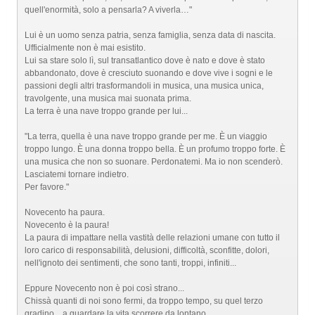
quell'enormità, solo a pensarla? A viverla…"
Lui è un uomo senza patria, senza famiglia, senza data di nascita.
Ufficialmente non è mai esistito.
Lui sa stare solo lì, sul transatlantico dove è nato e dove è stato
abbandonato, dove è cresciuto suonando e dove vive i sogni e le
passioni degli altri trasformandoli in musica, una musica unica,
travolgente, una musica mai suonata prima.
La terra è una nave troppo grande per lui...
"La terra, quella è una nave troppo grande per me. È un viaggio
troppo lungo. È una donna troppo bella. È un profumo troppo forte. È
una musica che non so suonare. Perdonatemi. Ma io non scenderò.
Lasciatemi tornare indietro.
Per favore."
Novecento ha paura.
Novecento è la paura!
La paura di impattare nella vastità delle relazioni umane con tutto il
loro carico di responsabilità, delusioni, difficoltà, sconfitte, dolori,
nell'ignoto dei sentimenti, che sono tanti, troppi, infiniti...
Eppure Novecento non è poi così strano...
Chissà quanti di noi sono fermi, da troppo tempo, su quel terzo
gradino... a guardare la vita scorrere da lontano.