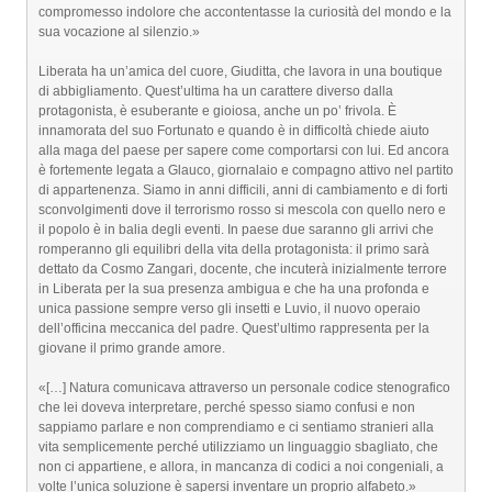
compromesso indolore che accontentasse la curiosità del mondo e la
sua vocazione al silenzio.»
Liberata ha un’amica del cuore, Giuditta, che lavora in una boutique
di abbigliamento. Quest’ultima ha un carattere diverso dalla
protagonista, è esuberante e gioiosa, anche un po’ frivola. È
innamorata del suo Fortunato e quando è in difficoltà chiede aiuto
alla maga del paese per sapere come comportarsi con lui. Ed ancora
è fortemente legata a Glauco, giornalaio e compagno attivo nel partito
di appartenenza. Siamo in anni difficili, anni di cambiamento e di forti
sconvolgimenti dove il terrorismo rosso si mescola con quello nero e
il popolo è in balia degli eventi. In paese due saranno gli arrivi che
romperanno gli equilibri della vita della protagonista: il primo sarà
dettato da Cosmo Zangari, docente, che incuterà inizialmente terrore
in Liberata per la sua presenza ambigua e che ha una profonda e
unica passione sempre verso gli insetti e Luvio, il nuovo operaio
dell’officina meccanica del padre. Quest’ultimo rappresenta per la
giovane il primo grande amore.
«[…] Natura comunicava attraverso un personale codice stenografico
che lei doveva interpretare, perché spesso siamo confusi e non
sappiamo parlare e non comprendiamo e ci sentiamo stranieri alla
vita semplicemente perché utilizziamo un linguaggio sbagliato, che
non ci appartiene, e allora, in mancanza di codici a noi congeniali, a
volte l’unica soluzione è sapersi inventare un proprio alfabeto.»