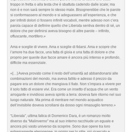
troppo in fretta o alla testa che è sbattuta cadendo dalle scale; ma
non è e non sarà sempre lo stesso male. Bisognerebbe che le parole
si conformassero al mondo e si adeguassero all’esperienza, e che
per infiniti dolori ci fossero infiniti vocaboli, mentre adesso non c’era
parola capace di definire quello che Liberata sentiva dentro di sé, un
dolore che per definirsi aveva bisogno di altre parole – infinito,
offuscante, mortifero.»
Ama e sceglie di vivere. Ama e sceglie di fidarsi. Ama e scopre che
l’amore ha due facce, una fatta di gioia e una fatta di dolore e che
proprio per queste due facce amare è ancora più intenso e profondo,
difficile ma essenziale.
«[…] Aveva provato come il resto dell’umanità ad abbandonarsi alle
combinazioni del mondo, ma aveva fallito e adesso il prezzo da
pagare era un dolore che mangiava il fiato. Non s’impara a vivere per
il solo fatto di essere vivi. Era come un insetto d’acqua che un vento
arrogante e invidioso aveva spinto a terra: doveva fare ritorno nel suo
luogo naturale. Ma prima di rientrare nel mondo acquatico
dell’invisibile doveva scrollarsi da dosso ogni rimasuglio terreno.»
“Liberata”, ultima fatica di Domenico Dara, è un romanzo molto
diverso da “Malinverno” ma al suo interno racchiude un eguale e
ancora più vasto universo da scoprire. Sono due opere tra loro
estremamente eterogenee, in primis per lo stile, più ricercato e