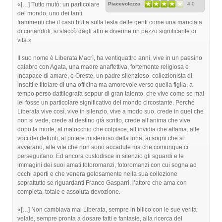
«[…] Tutto mutò: un particolare
Piacevolezza
4.0
del mondo, uno dei tanti
frammenti che il caso butta sulla testa delle genti come una manciata
di coriandoli, si staccò dagli altri e divenne un pezzo significante di
vita.»
Il suo nome è Liberata Macrì, ha ventiquattro anni, vive in un paesino
calabro con Agata, una madre anaffettiva, fortemente religiosa e
incapace di amare, e Oreste, un padre silenzioso, collezionista di
insetti e titolare di una officina ma amorevole verso quella figlia, a
tempo perso dattilografa seppur di gran talento, che vive come se mai
lei fosse un particolare significativo del mondo circostante. Perché
Liberata vive così, vive in silenzio, vive a modo suo, crede in quel che
non si vede, crede al destino già scritto, crede all’anima che vive
dopo la morte, al malocchio che colpisce, all’invidia che affama, alle
voci dei defunti, al potere misterioso della luna, ai sogni che si
avverano, alle vite che non sono accadute ma che comunque ci
perseguitano. Ed ancora custodisce in silenzio gli sguardi e le
immagini dei suoi amati fotoromanzi, fotoromanzi con cui sogna ad
occhi aperti e che venera gelosamente nella sua collezione
soprattutto se riguardanti Franco Gasparri, l’attore che ama con
completa, totale e assoluta devozione.
«[…] Non cambiava mai Liberata, sempre in bilico con le sue verità
velate, sempre pronta a dosare fatti e fantasie, alla ricerca del