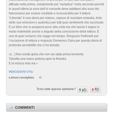
affinato nella prima, volutamente più “semplice” nella seconda perché
in quest’ultima la voce dell’io narrante deve adattarsi alla voce dei
fotoromanzi per essere credibile e riconoscibile per il lettore.
“Liberata” è una storia più matura, capace di suscitare empatia, forte
delle sue emozioni e autentica per tutti quei sentimenti che racchiude.
È un libro che si assapora poco alla volta ma che lascia il segno in
modo indelebile anche a seguito della conclusione della lettura. È
uno di quei romanzi che regge nel tempo. Ringrazio Feltrinelli per
l’occasione di lettura e ringrazio Domenico Dara per questa storia di
profonda sensibilità che ci ha donato.
«[…] Non esiste gioia che non sia stata prima tormento.
Talvolta una mano pietosa apre la finestra.
E la mosca vola via.»
INDICAZIONI UTILI
sì
Lettura consigliata
Trovi utile questa opinione?
6
0
COMMENTI