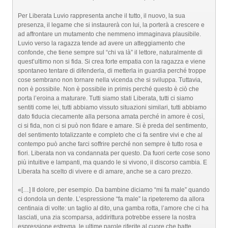
Per Liberata Luvio rappresenta anche il tutto, il nuovo, la sua
presenza, il legame che si instaurerà con lui, la porterà a crescere e
ad affrontare un mutamento che nemmeno immaginava plausibile.
Luvio verso la ragazza tende ad avere un atteggiamento che
confonde, che tiene sempre sul “chi va là” il lettore, naturalmente di
quest’ultimo non si fida. Si crea forte empatia con la ragazza e viene
spontaneo tentare di difenderla, di metterla in guardia perché troppe
cose sembrano non tornare nella vicenda che si sviluppa. Tuttavia,
non è possibile. Non è possibile in primis perché questo è ciò che
porta l’eroina a maturare. Tutti siamo stati Liberata, tutti ci siamo
sentiti come lei, tutti abbiamo vissuto situazioni similari, tutti abbiamo
dato fiducia ciecamente alla persona amata perché in amore è così,
ci si fida, non ci si può non fidare e amare. Si è preda del sentimento,
del sentimento totalizzante e completo che ci fa sentire vivi e che al
contempo può anche farci soffrire perché non sempre è tutto rosa e
fiori. Liberata non va condannata per questo. Da fuori certe cose sono
più intuitive e lampanti, ma quando le si vivono, il discorso cambia. E
Liberata ha scelto di vivere e di amare, anche se a caro prezzo.
«[…] Il dolore, per esempio. Da bambine diciamo “mi fa male” quando
ci dondola un dente. L’espressione “fa male” la ripeteremo da allora
centinaia di volte: un taglio al dito, una gamba rotta, l’amore che ci ha
lasciati, una zia scomparsa, addirittura potrebbe essere la nostra
espressione estrema, le ultime parole riferite al cuore che batte