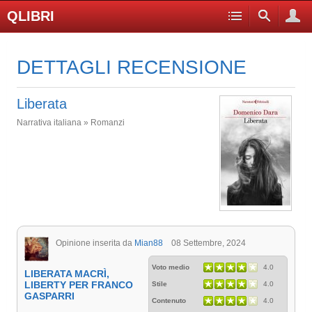
QLIBRI
DETTAGLI RECENSIONE
Liberata
Narrativa italiana » Romanzi
Opinione inserita da
Mian88
08 Settembre, 2024
Voto medio
4.0
LIBERATA MACRÌ,
LIBERTY PER FRANCO
Stile
4.0
GASPARRI
Contenuto
4.0