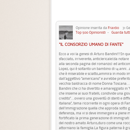
Opinione inserita da
Frax90
31 Gen
Top 500 Opinionisti
-
Guarda tutt
"IL CONSORZIO UMANO DI FANTE"
Ecco a voi la genesi di Arturo Bandini!!!In qu
sfacciato, irriverente, anticlericale(da notare
alla seconda pagina del romanzo) ed anticond
Lopez, qui è soltanto un bambino di 14 anni..
che è miserabile e sciatto,ammira in modo im
dall'aggettivo "americano" e avrebbe preferi
vecchia baldracca di nome Donna Toscana....qu
Bandini che ci ha divertito e amareggiato in "C
che insieme ai suoi fratelli, condivide una giov
credito"....ovvero una gioventù di stenti e dif
italiana", tema ricorrente in ogni opera di 
dell'immigrazione quella che approda sotto gl
deferenza, ma vi si deve immergere a piene 
fortificato la prima generazione di immigrati
del nostro amato Arturo,duro come una rocc
attorniano la famiglia.La figura paterna è gr