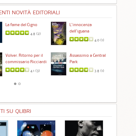
NTI NOVITÀ EDITORIALI
La fame del Cigno
L'innocenza
Id
dell'iguana
4.8 (
2
)
4.0 (
1
)
Ta
Volver. Ritorno per il
Assassinio a Central
commissario Ricciardi
Park
4.1 (
3
)
3.8 (
1
)
I SU QLIBRI