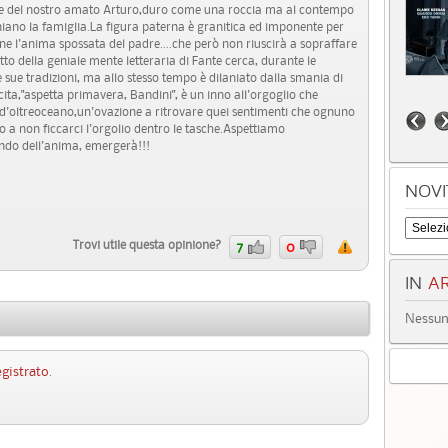
dre del nostro amato Arturo,duro come una roccia ma al contempo
iano la famiglia.La figura paterna è granitica ed imponente per
fine l'anima spossata del padre....che però non riuscirà a sopraffare
tto della geniale mente letteraria di Fante cerca, durante le
 le sue tradizioni, ma allo stesso tempo è dilaniato dalla smania di
ta,"aspetta primavera, Bandini", è un inno all'orgoglio che
a d'oltreoceano,un'ovazione a ritrovare quei sentimenti che ognuno
a non ficcarci l'orgolio dentro le tasche.Aspettiamo
ndo dell'anima, emergerà!!!
NOVI
Trovi utile questa opinione?
7
0
IN
AR
Nessun 
egistrato
.