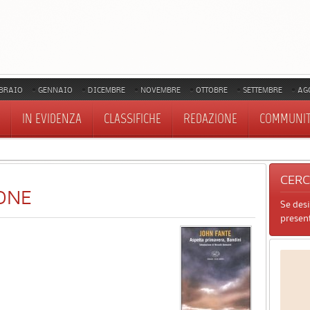
BRAIO
GENNAIO
DICEMBRE
NOVEMBRE
OTTOBRE
SETTEMBRE
AG
IN EVIDENZA
CLASSIFICHE
REDAZIONE
COMMUNI
CER
ONE
Se des
present