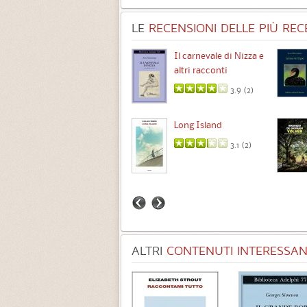
LE
RECENSIONI DELLE PIÙ RECE
Chimere
Il carnevale di Nizza e
altri racconti
3.5 (
1
)
3.9 (
2
)
Intermezzo
Long Island
3.7 (
3
)
3.1 (
2
)
ALTRI
CONTENUTI INTERESSANT