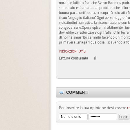
mirabile fattura è anche Svevo Bandini, pa
smemrato e dilaniato dai problemi che attorn
buona parte dell'opera; si scoprirà solo alla 
il suo "orgoglio italiano".Ogni personaggio fru
vicissitudini narrative, la riconciliazione con
congedarsene.Opera epica,mirabilmente riusci
dovrebbe caratterizzare ogni "alieno" in terr
di noi ha smarrito cammin facendo,un monito 
primavera...magari qualcosa , scavando a fo
INDICAZIONI UTILI
Lettura consigliata
sì
COMMENTI
Per inserire la tua opinione devi essere
r