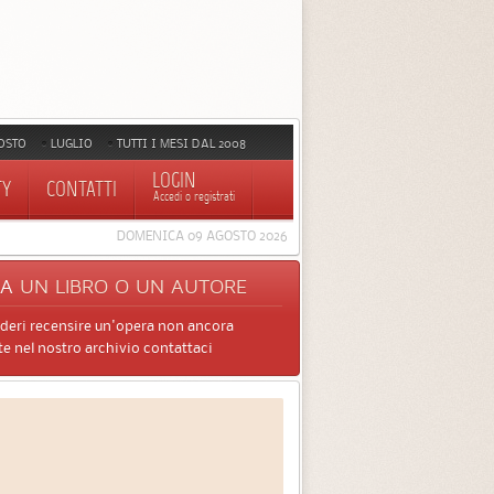
OSTO
LUGLIO
TUTTI I MESI DAL 2008
LOGIN
TY
CONTATTI
Accedi o registrati
DOMENICA 09 AGOSTO 2026
CA
UN LIBRO O UN AUTORE
ideri recensire un'opera non ancora
e nel nostro archivio contattaci