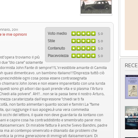
naio, 2011
Voto medio
5.0
e le mie opinioni
Stile
5.0
Contenuto
5.0
Piacevolezza
5.0
est'opera troviamo il più
 i due "dio cane" solamente
RECE
ormista John Fante di sempre!!!L'irresistibile amante di Camilla
.ah quasi dimenticavo..un bambino italiano!!!Disprezza tuttò ciò
prescindibile ogni cosa possa essere contrassegnata
to chiamarsi John Jones e non essere imparentato con una lurida
esti sono gli albori dai quali prende vita e si plasma l'Arturo
hiedi alla polvere". AH!!...non se la passa bene il nostro Arturo,
inezza caraterizzata dall'espressione "chiedi se ti fa
ficoltà, non tanto alimentari quanto sociali e familiri.La "fame
Fante, qui raggiunge il suo apogeo,è una vera commedia
i occhi del lettore, il quale non deve guardarla da lontano con
mani e capire cosa ha contraddistinto e smembrato parer mio
 italoamericani. Di mirabile fattura è anche Svevo Bandini, padre
ia ma al contempo smemrato e dilaniato dai problemi che
anitca la prima generazione di immigrati italoamericani. Di