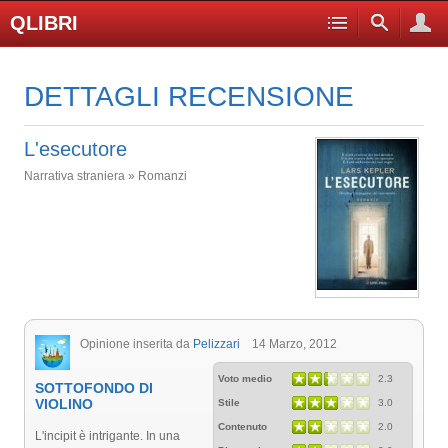
QLIBRI
DETTAGLI RECENSIONE
L'esecutore
Narrativa straniera » Romanzi
Opinione inserita da
Pelizzari
14 Marzo, 2012
Voto medio
2.3
SOTTOFONDO DI
VIOLINO
Stile
3.0
Contenuto
2.0
L'incipit è intrigante. In una