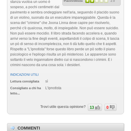
Piacevolezza
2.0
stanza vuotoa un uomo è
sospeso, a pochi centimetri dal
pavimento e sembra ondeggiare nell'aria, seguendo il placido suono
di un violino, suonato da un esecutore impareggiabile. Questa è la
scena del "crimine" che Joona Linna deve capire per risolverlo,
perchè c'è qualcosa, molto, di inspiegabile. Non può essere suicidio.
Non può essere mocidio. Il libro strada facendo accelera e, quando
arrivi verso la fine degli eventi, aspettandoti il colpo di scena, ti lascia
un pò di senso di incompletezza, non ti dà tutto quello che ti aspetti.
Rispetto a "L'ipnotista" forse questo libro perde un pò sotto il piano
psicologico e l'epilogo risulta un pò misterioso. Le apparenze sono
soltanto il velo ingannatore dietro cui si nascondono i crimini. E i
crimini nascono da una cosa sola: i desideri.
INDICAZIONI UTILI
sì
Lettura consigliata
L'ipnotista
Consigliato a chi ha
letto...
Trovi utile questa opinione?
13
0
COMMENTI