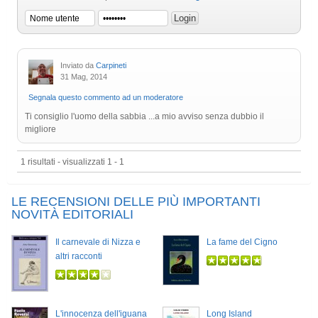
Inviato da
Carpineti
31 Mag, 2014
Segnala questo commento ad un moderatore
Ti consiglio l'uomo della sabbia ...a mio avviso senza dubbio il
migliore
1 risultati - visualizzati 1 - 1
LE RECENSIONI DELLE PIÙ IMPORTANTI
NOVITÀ EDITORIALI
Il carnevale di Nizza e
La fame del Cigno
altri racconti
L'innocenza dell'iguana
Long Island