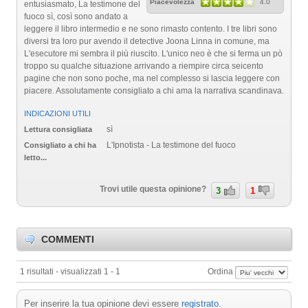
Piacevolezza
4.0
entusiasmato, La testimone del
fuoco sì, così sono andato a
leggere il libro intermedio e ne sono rimasto contento. I tre libri sono
diversi tra loro pur avendo il detective Joona Linna in comune, ma
L'esecutore mi sembra il più riuscito. L'unico neo è che si ferma un pò
troppo su qualche situazione arrivando a riempire circa seicento
pagine che non sono poche, ma nel complesso si lascia leggere con
piacere. Assolutamente consigliato a chi ama la narrativa scandinava.
INDICAZIONI UTILI
sì
Lettura consigliata
L'Ipnotista - La testimone del fuoco
Consigliato a chi ha
letto...
Trovi utile questa opinione?
3
1
COMMENTI
1 risultati - visualizzati 1 - 1
Ordina
Per inserire la tua opinione devi essere
registrato
.