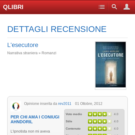
QLIBRI
DETTAGLI RECENSIONE
L'esecutore
Narrativa straniera » Romanzi
Opinione inserita da
rev2011
01 Ottobre, 2012
Voto medio
4.0
PER CHI AMA I CONIUGI
AHNDORIL
Stile
4.0
Contenuto
4.0
L'ipnotista non mi aveva