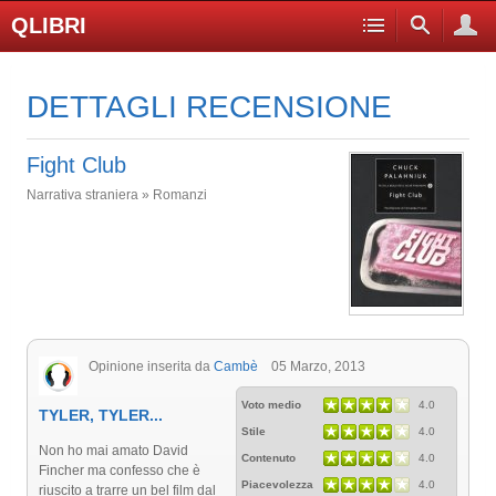
QLIBRI
DETTAGLI RECENSIONE
Fight Club
Narrativa straniera » Romanzi
Opinione inserita da
Cambè
05 Marzo, 2013
Voto medio
4.0
TYLER, TYLER...
Stile
4.0
Non ho mai amato David
Contenuto
4.0
Fincher ma confesso che è
Piacevolezza
4.0
riuscito a trarre un bel film dal