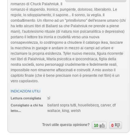
romanzo di Chuck Palahniuk. Il
romanzo è stupendo. Ironico, pungente, doloroso, liberatorio. Le
regole, lo sdoppiamento, il sapone... Il sonno, la veglia. Il
combattimento. Un ritorno ad un "primitivismo" dell'essere umano (chi
ha letto alcuni libri di Ballard sa che Palahniuk ne prende a piene
mani), l'autolesismo rituale (di natura non psicanalitica o depressiva)
portano il lettore tra ironia e crudeltà verso una nuova
consapevolezza, lo costringono a chiudere il catalogo ikea, lasciare
la macchina in garage e andare in mezzo ai campi ad urlare e
reclamare la propria esistenza. Tyler nuovo messia, figura ricorrente
nei libri di Palahniuk, Marla psicotica e ipocondriaca, figlia della
nostra società, sono personaggi crudelmente e fedelmente reali,
impossibile non rimanerne affascinati e coinvolti. A mio avviso il
capitolo finale (che è bene precisare non è presente nel film) è un
vero capolavoro.
INDICAZIONI UTILI
sì
Lettura consigliata
ballard sopra tutti, houellebecq, carver, df
Consigliato a chi ha
wallace, king, welsh
letto...
Trovi utile questa opinione?
10
0